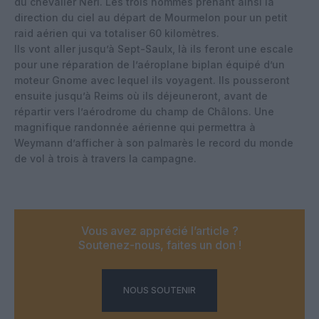
du chevalier Néri. Les trois hommes prenant ainsi la
direction du ciel au départ de Mourmelon pour un petit
raid aérien qui va totaliser 60 kilomètres.
Ils vont aller jusqu’à Sept-Saulx, là ils feront une escale
pour une réparation de l’aéroplane biplan équipé d’un
moteur Gnome avec lequel ils voyagent. Ils pousseront
ensuite jusqu’à Reims où ils déjeuneront, avant de
répartir vers l’aérodrome du champ de Châlons. Une
magnifique randonnée aérienne qui permettra à
Weymann d’afficher à son palmarès le record du monde
de vol à trois à travers la campagne.
Vous avez apprécié l’article ?
Soutenez-nous, faites un don !
NOUS SOUTENIR