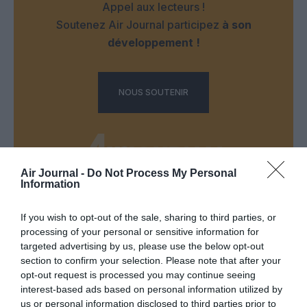
Appel aux lecteurs !
Soutenez Air Journal participez
à son
développement !
NOUS SOUTENIR
Air Journal -
Do Not Process My Personal
Information
DERNIERS COMMENTAIRES
If you wish to opt-out of the sale, sharing to third parties, or
processing of your personal or sensitive information for
targeted advertising by us, please use the below opt-out
CG59
a commenté l'article :
section to confirm your selection. Please note that after your
opt-out request is processed you may continue seeing
Un enfant refuse sa ceinture : un vol Porter Airlines
interest-based ads based on personal information utilized by
annulé au Canada
us or personal information disclosed to third parties prior to