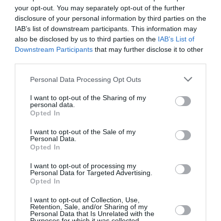
your opt-out. You may separately opt-out of the further
disclosure of your personal information by third parties on the
Donald Trump
a commenté l'article :
IAB’s list of downstream participants. This information may
Air Force One : les retards de Boeing s’aggravent, la
also be disclosed by us to third parties on the
IAB’s List of
cabine du futur 747-8 en cause
Downstream Participants
that may further disclose it to other
third parties.
Personal Data Processing Opt Outs
histoire de l'aviation
I want to opt-out of the Sharing of my
personal data.
Opted In
LIRE AUSSI
I want to opt-out of the Sale of my
Personal Data.
Opted In
I want to opt-out of processing my
LE 10 AOÛT 1908 DANS LE
Personal Data for Targeted Advertising.
CIEL : LE PRÉFET DU
Opted In
MANS SAUVE LA...
I want to opt-out of Collection, Use,
Retention, Sale, and/or Sharing of my
Personal Data that Is Unrelated with the
Purposes for which it was collected.