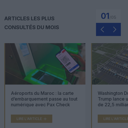
01
/
05
ARTICLES LES PLUS
CONSULTÉS DU MOIS
Aéroports du Maroc : la carte
Washington Du
d’embarquement passe au tout
Trump lance u
numérique avec Pax Check
de 22,5 millia
LIRE L'ARTICLE
LIRE L'ARTICL