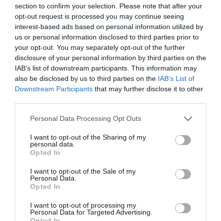
section to confirm your selection. Please note that after your
destinataires en pleine floraison, elles doivent être
opt-out request is processed you may continue seeing
transportées rapidement et avec précaution à une
interest-based ads based on personal information utilized by
température constante de deux à quatre degrés Celsius
us or personal information disclosed to third parties prior to
tout au long de la chaîne logistique ». Les roses « sont
your opt-out. You may separately opt-out of the further
récoltées plusieurs fois par jour dans les exploitations
disclosure of your personal information by third parties on the
florales d’Afrique et d’Amérique du Sud, puis
IAB’s list of downstream participants. This information may
immédiatement mises à l’eau et refroidies. Après le tri et
also be disclosed by us to third parties on the
IAB’s List of
l’emballage, les fleurs sont transportées directement à
Downstream Participants
that may further disclose it to other
l’aéroport et chargées sur les cargos. Les fleurs ne
third parties.
restent à l’aéroport de Francfort que pendant un court
moment. Quelques heures après l’atterrissage, les roses
Personal Data Processing Opt Outs
sont transportées de cette ville située sur le fleuve Main
I want to opt-out of the Sharing of my
vers l’Europe entière – principalement vers d’autres villes
personal data.
allemandes, mais également vers les pays voisins,
Opted In
notamment l’Autriche et la Suisse.
I want to opt-out of the Sale of my
Personal Data.
Opted In
I want to opt-out of processing my
Personal Data for Targeted Advertising.
Opted In