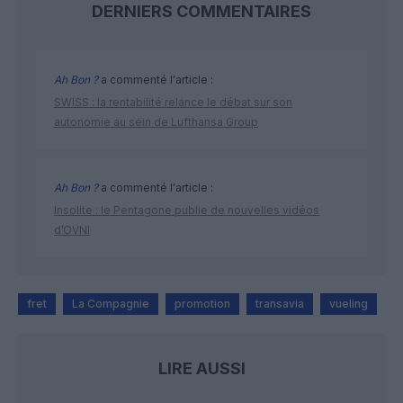
DERNIERS COMMENTAIRES
Ah Bon ?
a commenté l'article :
SWISS : la rentabilité relance le débat sur son
autonomie au sein de Lufthansa Group
Ah Bon ?
a commenté l'article :
Insolite : le Pentagone publie de nouvelles vidéos
d’OVNI
fret
La Compagnie
promotion
transavia
vueling
LIRE AUSSI