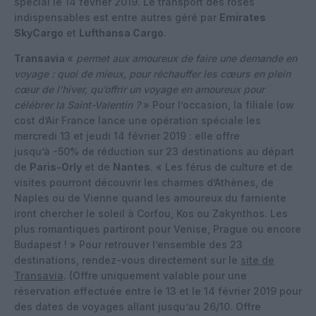
spécial le 14 février 2019. Le transport des roses
indispensables est entre autres géré par
Emirates
SkyCargo
et
Lufthansa Cargo
.
Transavia
«
permet aux amoureux de faire une demande en
voyage : quoi de mieux, pour réchauffer les cœurs en plein
cœur de l’hiver, qu’offrir un voyage en amoureux pour
célébrer la Saint-Valentin ?
» Pour l’occasion, la filiale low
cost d’Air France lance une opération spéciale les
mercredi 13 et jeudi 14 février 2019 : elle offre
jusqu’à -50% de réduction sur 23 destinations au départ
de
Paris-Orly
et de
Nantes
. « Les férus de culture et de
visites pourront découvrir les charmes d’Athènes, de
Naples ou de Vienne quand les amoureux du farniente
iront chercher le soleil à Corfou, Kos ou Zakynthos. Les
plus romantiques partiront pour Venise, Prague ou encore
Budapest ! » Pour retrouver l’ensemble des 23
destinations, rendez-vous directement sur le
site de
Transavia
. (Offre uniquement valable pour une
réservation effectuée entre le 13 et le 14 février 2019 pour
des dates de voyages allant jusqu’au 26/10. Offre