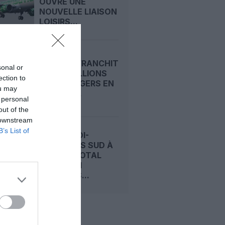
OUVRE UNE
NOUVELLE LIAISON
LOISIRS...
RYANAIR FRANCHIT
sonal or
LES 22 MILLIONS
ection to
DE PASSAGERS EN
ou may
UN MOIS...
 personal
out of the
 downstream
B’s List of
CHARLEROI-
BRUXELLES SUD À
L’ARRÊT TOTAL
DURANT 11
SEMAINES...