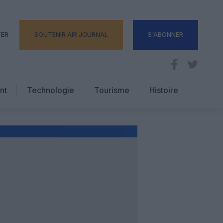
TER
SOUTENIR AIR JOURNAL
S'ABONNER
nt
Technologie
Tourisme
Histoire
Pratique
Hôtellerie
Voyages d’affaires