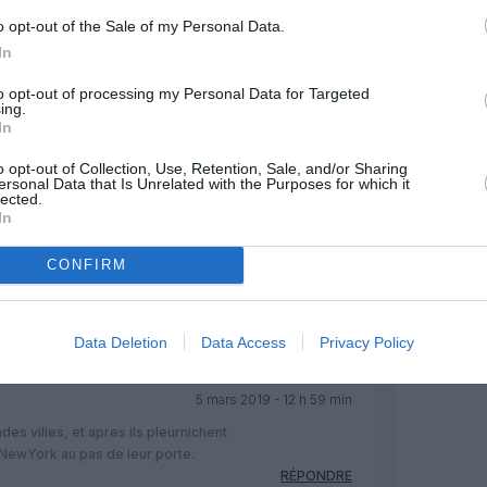
o opt-out of the Sale of my Personal Data.
In
Facebook
Twitter
Pinterest
LinkedIn
Email
Print
to opt-out of processing my Personal Data for Targeted
ing.
In
MENTAIRE(S)
o opt-out of Collection, Use, Retention, Sale, and/or Sharing
ersonal Data that Is Unrelated with the Purposes for which it
lected.
In
5 mars 2019 - 11 h 16 min
onaux serait peut être bien à inaugurer
CONFIRM
une personne de cette région veut sortir
t se taper 2h30 de route pour Toulouse
RÉPONDRE
Data Deletion
Data Access
Privacy Policy
5 mars 2019 - 12 h 59 min
ndes villes, et apres ils pleurnichent
-NewYork au pas de leur porte.
RÉPONDRE