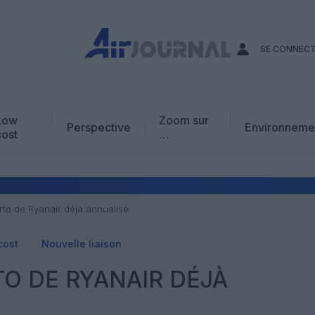
SE CONNEC
Low
Zoom sur
Perspective
Environneme
cost
…
Edito
En chiffres
Avis d’expert
rto de Ryanair déjà annualisé
AJ Académie
cost
Nouvelle liaison
Vidéo
TO DE RYANAIR DÉJÀ