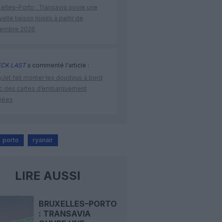
elles–Porto : Transavia ouvre une
elle liaison loisirs à partir de
embre 2026
CK LAST
a commenté l'article :
yJet fait monter les doudous à bord
c des cartes d’embarquement
iées
porto
ryanair
LIRE AUSSI
BRUXELLES–PORTO
: TRANSAVIA