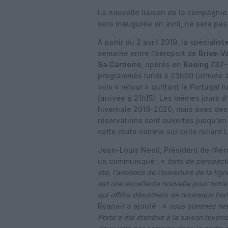
La nouvelle liaison de la compagni
sera inaugurée en avril, ne sera pas
A partir du 2 avril 2019, la spéciali
semaine entre l’aéroport de
Brive-V
Sa Carneiro
, opérés en
Boeing 737
programmés lundi à 23h00 (arrivée à
vols « retour » quittant le Portugal 
(arrivée à 21h15). Les mêmes jours 
hivernale 2019-2020, mais avec des v
réservations sont ouvertes jusqu’en
cette route comme sur celle reliant 
Jean-Louis Nesti, Président de l’Aér
un communiqué : «
forts de perspect
été, l’annonce de l’ouverture de la lig
est une excellente nouvelle pour notre 
qui offrira désormais de nouveaux ho
Ryanair a ajouté : «
nous sommes heur
Porto a été étendue à la saison hivern