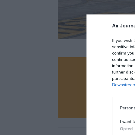
Air Journa
If you wish 
sensitive in
confirm you
continue se
information 
Vous ave
further disc
Soutenez
participants
Downstream 
N
Persona
I want t
Opted 