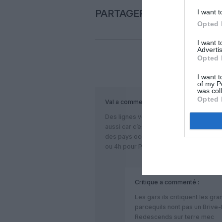
PARTAGER L'ARTICLE
I want t
Opted 
I want 
Advertis
Opted 
COM
I want t
of my P
was col
Opted 
Val
a commenté :
Des lignes vers des aéroports internati
aussi car c’est bien mais du moment où 
des pays occidentaux européens il fau
ou 4h pour Paris c’est un peu long…
Critique
a commenté :
Les gars ils critiquent les gra
parcequils nont pas un Brive
Redescends sur terre mec