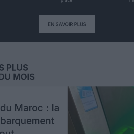
place.
mo
EN SAVOIR PLUS
S PLUS
DU MOIS
du Maroc : la
mbarquement
out