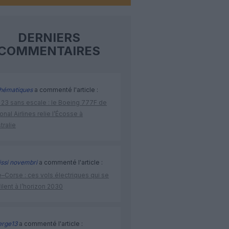
DERNIERS
COMMENTAIRES
hématiques
a commenté l'article :
 23 sans escale : le Boeing 777F de
onal Airlines relie l’Écosse à
stralie
issi novembri
a commenté l'article :
–Corse : ces vols électriques qui se
ilent à l’horizon 2030
rge13
a commenté l'article :