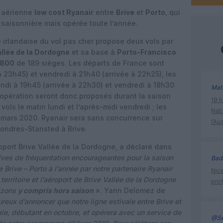
e aérienne
low cost Ryanair
entre
Brive
et
Porto
, qui
 saisonnière mais opérée toute l’année.
ste irlandaise du vol pas cher propose deux vols par
allée de la Dordogne
et sa base à
Porto-Francisco
-800
de 189 sièges. Les départs de France sont
 23h45) et vendredi à 21h40 (arrivée à 22h25), les
lundi à 19h45 (arrivée à 22h30) et vendredi à 18h30
Mat
d’opération seront donc proposés durant la saison
19 h
ols le matin lundi et l’après-midi vendredi ; les
Nati
 mars 2020. Ryanair sera sans concurrence sur
l’Au
Londres-Stansted à Brive.
oport Brive Vallée de la Dordogne, a déclaré dans
ives de fréquentation encourageantes pour la saison
Bad
ne Brive – Porto à l’année par notre partenaire Ryanair
Nice
territoire et l’aéroport de Brive Vallée de la Dordogne
prof
rizons
y compris hors saison
». Yann Delomez de
eux d’annoncer que notre ligne estivale entre Brive et
ale, débutant en octobre, et opérera avec un service de
@Se