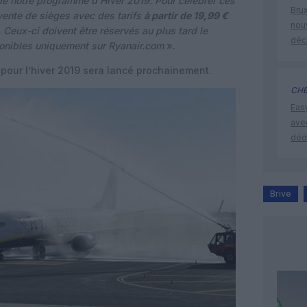
de notre programme d’Hiver 2019. Pour célébrer ces
Brux
 vente de sièges avec des tarifs
à partir de 19,99 €
nouv
Ceux-ci doivent être réservés au plus tard le
déc
ponibles uniquement sur Ryanair.com
».
pour l’hiver 2019 sera lancé prochainement.
CHE
Eas
ave
déd
Brive