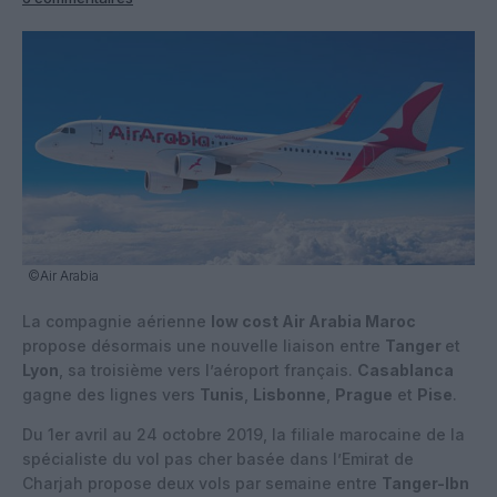
©Air Arabia
La compagnie aérienne
low cost Air Arabia Maroc
propose désormais une nouvelle liaison entre
Tanger
et
Lyon
, sa troisième vers l’aéroport français.
Casablanca
gagne des lignes vers
Tunis
,
Lisbonne
,
Prague
et
Pise
.
Du 1er avril au 24 octobre 2019, la filiale marocaine de la
spécialiste du vol pas cher basée dans l’Emirat de
Charjah propose deux vols par semaine entre
Tanger-Ibn