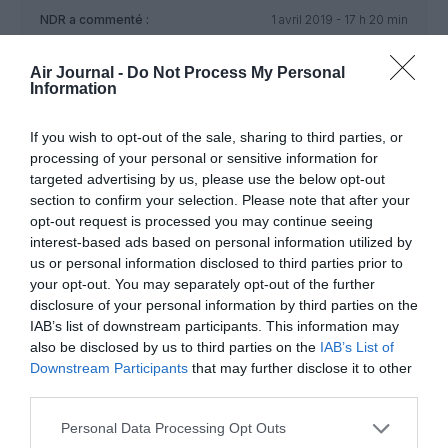
NDR
a commenté :
1 avril 2019 - 17 h 20 min
Je ne sais pas si Lisbonne marchera mais je crois que Tunis
et Prague vont bien fonctionner : a cause du système
Air Journal -
Do Not Process My Personal
Information
numerus clausus en service au Maroc et en France beaucoup
de professionnels matocains de la santé ont eu leurs
doctorats en Tunisie et en République Tchèque ;
If you wish to opt-out of the sale, sharing to third parties, or
processing of your personal or sensitive information for
Air Arabia fait rarement des ouvertures hasardeuses sur les
targeted advertising by us, please use the below opt-out
lignes internes qu’elle a inauguré au Maroc beaucoup ont l’air
section to confirm your selection. Please note that after your
de fonctionner et pourtant elle n’a que des avions de 174 PAX
opt-out request is processed you may continue seeing
elle arrive a remplir un A320 la ou la RAM n’était pas capable
interest-based ads based on personal information utilized by
de remplir un ATR, les lignes internes semblent fonctionner
sauf la ligne Tanger – Fes ou le TGV est venu jouer les
us or personal information disclosed to third parties prior to
troubles fêtes en raccoucissant le trajet de 2h via Kenitra : Air
your opt-out. You may separately opt-out of the further
Arabia vient donc de supprimer en conséquences sa ligne
disclosure of your personal information by third parties on the
Tanger – Fes pour la remplacer par une nouvelle ligne Tanger
IAB’s list of downstream participants. This information may
– Agadir ;
also be disclosed by us to third parties on the
IAB’s List of
Downstream Participants
that may further disclose it to other
La preuve que la RAM fait moins bien parfois ses études de
third parties.
marché c’est depuis des années qu’on reclamais deux vols
par jour entre Tanger et Casablanca quand le train y mettait
Personal Data Processing Opt Outs
6h et ben non elle n’avait qu’un vol qui y découlait a 5h et elle