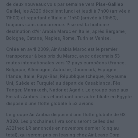
de deux nouveaux vols par semaine vers
Pise-Galileo
Galilei
, les A320 décollant lundi et jeudi à 7h00 (arrivée à
11h00) et repartant d’Italie à 11h50 (arrivée à 13h50),
toujours sans concurrence. Pise est la huitième
destination d’Air Arabia Maroc en Italie, après Bergame,
Bologne, Catane, Naples, Rome, Turin et Venise.
Créée en avril 2009, Air Arabia Maroc est le premier
transporteur à bas prix du Maroc, avec désormais 53
routes internationales vers 12 pays européens (France,
Belgique, Allemagne, Autriche, Danemark, Espagne,
Irlande, Italie, Pays-Bas, République tchèque, Royaume
Uni, Suède et Turquie) au départ de Casablanca, Fès,
Tanger, Marrakech, Nador et Agadir. Le groupe basé aux
Emirats Arabes Unis et incluant une autre filiale en Egypte
dispose d’une flotte globale à 53 avions.
Le groupe Air Arabia dispose d’une flotte globale de 63
A320
. Les prochaines livraisons seront celles des
A321neo LR
annoncés en novembre dernier (cinq au
total), qui seront pris en leasing chez Air Lease Corp.