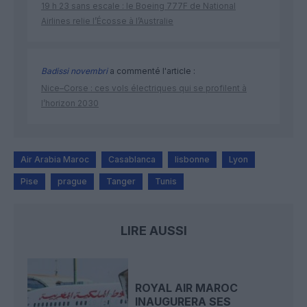
19 h 23 sans escale : le Boeing 777F de National
Airlines relie l’Écosse à l’Australie
Badissi novembri
a commenté l'article :
Nice–Corse : ces vols électriques qui se profilent à
l’horizon 2030
Air Arabia Maroc
Casablanca
lisbonne
Lyon
Pise
prague
Tanger
Tunis
LIRE AUSSI
ROYAL AIR MAROC
INAUGURERA SES