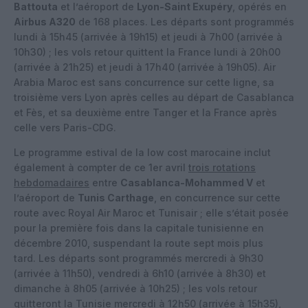
Battouta
et l’aéroport de
Lyon-Saint Exupéry
, opérés en
Airbus A320
de 168 places. Les départs sont programmés
lundi à 15h45 (arrivée à 19h15) et jeudi à 7h00 (arrivée à
10h30) ; les vols retour quittent la France lundi à 20h00
(arrivée à 21h25) et jeudi à 17h40 (arrivée à 19h05). Air
Arabia Maroc est sans concurrence sur cette ligne, sa
troisième vers Lyon après celles au départ de Casablanca
et Fès, et sa deuxième entre Tanger et la France après
celle vers Paris-CDG.
Le programme estival de la low cost marocaine inclut
également à compter de ce 1er avril
trois rotations
hebdomadaires
entre
Casablanca-Mohammed V
et
l’aéroport de
Tunis Carthage
, en concurrence sur cette
route avec Royal Air Maroc et Tunisair ; elle s’était posée
pour la première fois dans la capitale tunisienne en
décembre 2010, suspendant la route sept mois plus
tard. Les départs sont programmés mercredi à 9h30
(arrivée à 11h50), vendredi à 6h10 (arrivée à 8h30) et
dimanche à 8h05 (arrivée à 10h25) ; les vols retour
quitteront la Tunisie mercredi à 12h50 (arrivée à 15h35),