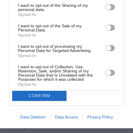
a attendu l’ouverture du TGV pour qu’elle programme dans
I want to opt-out of the Sharing of my
les mois qui viennent 2 vols par jours a sur TNG-CMN ! Elle
personal data.
aurait mieut fait d’ouvrir une offre TGVair tout le monde prend
Opted In
le TGV pour se rendre a Tanger maintenant même les
équipes de foot de Rabat et Casablanca.
I want to opt-out of the Sale of my
Personal Data.
Opted In
RÉPONDRE
I want to opt-out of processing my
Personal Data for Targeted Advertising.
Opted In
NDR
a commenté :
2 avril 2019 - 9 h 12 min
I want to opt-out of Collection, Use,
Air Arabia a supprimé Tanger – Fes de 300 dirhams (30$)
Retention, Sale, and/or Sharing of my
pour le remplacer par Tanger – Agadir a 50$ en 1h contre
Personal Data that Is Unrelated with the
Purposes for which it was collected.
150$ en 5h avec la RAM a cause de son ecale a CMN, le trajet
Opted In
est sur une distance de ~900 km par autoroute et coute 35$
+ 11h en bus.
CONFIRM
RÉPONDRE
Data Deletion
Data Access
Privacy Policy
badboy
a commenté :
2 avril 2019 - 11 h 55 min