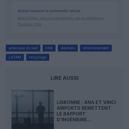
Badissi novembri
a commenté l'article :
Nice–Corse : ces vols électriques qui se profilent à
l’horizon 2030
amerique du sud
Chili
dechets
environnement
LATAM
recyclage
LIRE AUSSI
LISBONNE : ANA ET VINCI
AIRPORTS REMETTENT
LE RAPPORT
D’INGÉNIERIE...