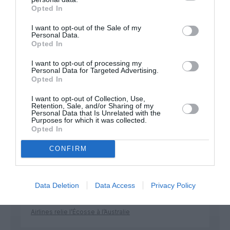
Opted In
Soutenez Air Journal participez
à son
développement !
I want to opt-out of the Sale of my
Personal Data.
Opted In
I want to opt-out of processing my
NOUS SOUTENIR
Personal Data for Targeted Advertising.
Opted In
I want to opt-out of Collection, Use,
Retention, Sale, and/or Sharing of my
Personal Data that Is Unrelated with the
Purposes for which it was collected.
Opted In
DERNIERS COMMENTAIRES
CONFIRM
Data Deletion
Data Access
Privacy Policy
Mathématiques
a commenté l'article :
19 h 23 sans escale : le Boeing 777F de National
Airlines relie l’Écosse à l’Australie