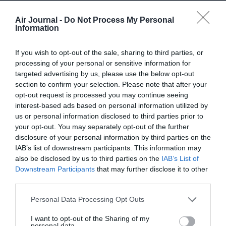
Air Journal -
Do Not Process My Personal
Information
PARTAGER L'ARTICLE
If you wish to opt-out of the sale, sharing to third parties, or
processing of your personal or sensitive information for
targeted advertising by us, please use the below opt-out
Facebook
Twitter
Pinterest
LinkedIn
Email
Print
section to confirm your selection. Please note that after your
opt-out request is processed you may continue seeing
interest-based ads based on personal information utilized by
us or personal information disclosed to third parties prior to
Aucun commentaire !
your opt-out. You may separately opt-out of the further
disclosure of your personal information by third parties on the
IAB’s list of downstream participants. This information may
LAISSER UN COMMENTAIRE
also be disclosed by us to third parties on the
IAB’s List of
Downstream Participants
that may further disclose it to other
third parties.
FAIRE UN DON
Personal Data Processing Opt Outs
I want to opt-out of the Sharing of my
Appel aux lecteurs !
personal data.