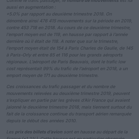
Comme le trafic passager, le
nombre de mouvements
est lui
aussi en augmentation :
+5.0% par rapport au deuxième trimestre 2018. On
dénombre ainsi 476 415 mouvements sur la période en 2019,
contre 453 718 en 2018. Au cours de ce deuxième trimestre,
l’emport moyen est de 119, en hausse par rapport à l’année
dernière où il était de 118. A noter que sur le trimestre,
l’emport moyen était de 154 à Paris Charles de Gaulle, de 145
à Paris-Orly et entre 85 et 116 pour les grands aéroports
régionaux. L’aéroport de Paris Beauvais, dont le trafic low
cost représentait 99% du trafic de l’aéroport en 2018, a un
emport moyen de 171 au deuxième trimestre.
Ces croissances du trafic passager et du nombre de
mouvements relevées au deuxième trimestre 2019, peuvent
s’expliquer en partie par les grèves d’Air France qui avaient
jalonné le deuxième trimestre 2018, mais tiennent surtout du
fait de la croissance continue du transport aérien remarquée
depuis le début des années 2010.
Les
prix des billets d’avion
sont en hausse au départ de la
France (+1.2%). Cette hausse est en particulier observée