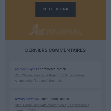
NOUS SOUTENIR
DERNIERS COMMENTAIRES
Mathématiques
a commenté l'article :
19 h 23 sans escale : le Boeing 777F de National
Airlines relie l’Écosse à l’Australie
Badissi novembri
a commenté l'article :
Nice–Corse : ces vols électriques qui se profilent à
l’horizon 2030