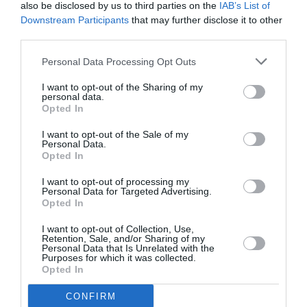
also be disclosed by us to third parties on the
IAB’s List of
Vous avez apprécié l’article ?
Downstream Participants
that may further disclose it to other
Soutenez-nous, faites un don !
third parties.
Personal Data Processing Opt Outs
NOUS SOUTENIR
I want to opt-out of the Sharing of my
personal data.
Opted In
I want to opt-out of the Sale of my
Personal Data.
PARTAGER L'ARTICLE
Opted In
I want to opt-out of processing my
Personal Data for Targeted Advertising.
Opted In
Facebook
Twitter
Pinterest
LinkedIn
Email
Print
I want to opt-out of Collection, Use,
Retention, Sale, and/or Sharing of my
Personal Data that Is Unrelated with the
Purposes for which it was collected.
Opted In
COMMENTAIRE(S)
CONFIRM