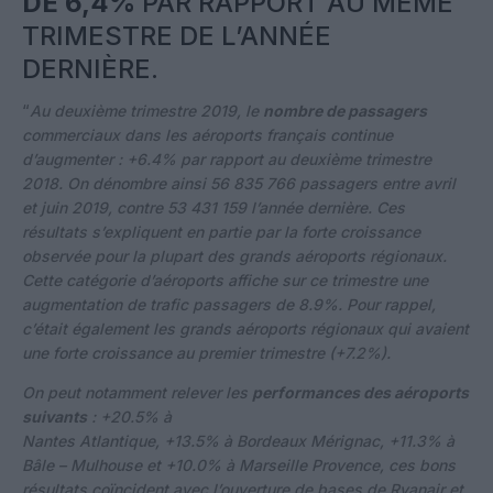
DE 6,4%
PAR RAPPORT AU MÊME
TRIMESTRE DE L’ANNÉE
DERNIÈRE.
“
Au deuxième trimestre 2019, le
nombre de passagers
commerciaux dans les aéroports français continue
d’augmenter : +6.4% par rapport au deuxième trimestre
2018. On dénombre ainsi 56 835 766 passagers entre avril
et juin 2019, contre 53 431 159 l’année dernière. Ces
résultats s’expliquent en partie par la forte croissance
observée pour la plupart des grands aéroports régionaux.
Cette catégorie d’aéroports affiche sur ce trimestre une
augmentation de trafic passagers de 8.9%. Pour rappel,
c’était également les grands aéroports régionaux qui avaient
une forte croissance au premier trimestre (+7.2%).
On peut notamment relever les
performances des aéroports
suivants
: +20.5% à
Nantes Atlantique, +13.5% à Bordeaux Mérignac, +11.3% à
Bâle – Mulhouse et +10.0% à Marseille Provence, ces bons
résultats coïncident avec l’ouverture de bases de Ryanair et