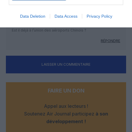
Filoustyle
a commenté :
3 septembre 2019 - 21 h
08 min
Data Deletion
Data Access
Privacy Policy
J’ai lu tous les chiffres et c’est officiel Toulouse ne fait pas
parti de l’union des aéroports Français.
Est il déjà à l’union des aéroports Chinois ?
RÉPONDRE
LAISSER UN COMMENTAIRE
FAIRE UN DON
Appel aux lecteurs !
Soutenez Air Journal participez
à son
développement !