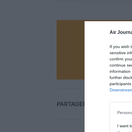
Vous ave
Air Journa
Soutenez
If you wish 
sensitive in
confirm you
N
continue se
information 
further disc
participants
Downstream 
PARTAGER L'ARTICLE
Persona
I want t