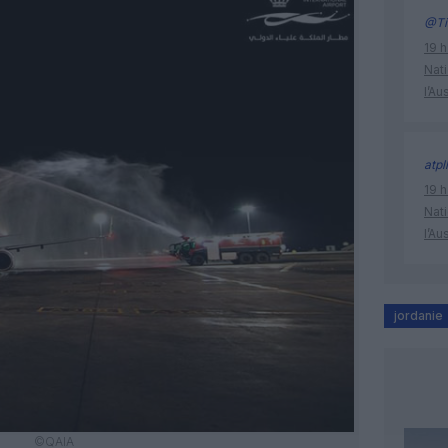
@Ti
19 h
Nati
l’Au
atpl
19 h
Nati
l’Au
jordanie
©QAIA