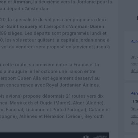
yon
et
Amman
, la deuxième vers la Jordanie pour la
 au départ d’Amsterdam.
0, la spécialiste du vol pas cher proposera deux
on-Saint Exupéry
et l’aéroport d’
Amman-Queen
189 sièges. Les départs sont programmés lundi et
, les vols retour quittant la capitale jordanienne à
Autr
 vol du vendredi sera proposé en janvier et jusqu’à
:
Brux
nouv
cette route, sa première entre la France et la
déc
 a inauguré le 1er octobre une liaison entre
éroport Queen Alia est également desservi au
 en concurrence avec Royal Jordanian Airlines.
Aéro
ois avions) propose désormais 21 routes vers dix
l'art
ca, Marrakech et Oujda (Maroc), Alger (Algérie),
Brux
ro, Funchal, Lisbonne et Porto (Portugal), Catane et
nouv
(Espagne), Athènes et Héraklion (Grèce), Beyrouth
déc