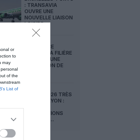
: TRANSAVIA
OUVRE UNE
NOUVELLE LIAISON
LOISIRS...
AIR FRANCE
sonal or
ROUVRE SA FILIÈRE
ection to
CADETS : UNE
ou may
FORMATION DE
 personal
PILOTE...
out of the
 downstream
B’s List of
UN ÉTÉ 2026 TRÈS
DENSE À LYON :
SEPT
DESTINATIONS
INÉDITES,...