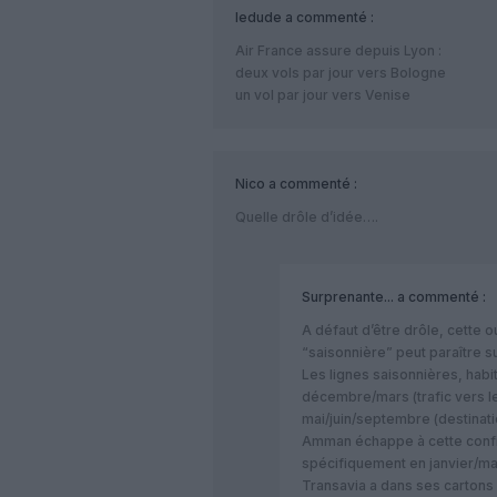
ledude
a commenté :
Air France assure depuis Lyon :
deux vols par jour vers Bologne
un vol par jour vers Venise
Nico
a commenté :
Quelle drôle d’idée….
Surprenante...
a commenté :
A défaut d’être drôle, cette o
“saisonnière” peut paraître s
Les lignes saisonnières, habi
décembre/mars (trafic vers le
mai/juin/septembre (destinatio
Amman échappe à cette configu
spécifiquement en janvier/m
Transavia a dans ses cartons 