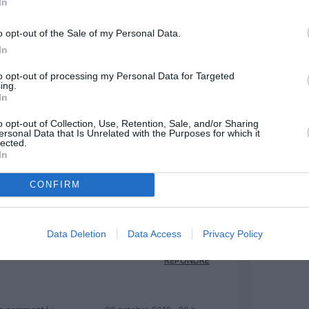
In
MENTAIRE(S)
o opt-out of the Sale of my Personal Data.
In
29 octobre 2019 - 8 h 30 min
to opt-out of processing my Personal Data for Targeted
vers Bologne et Venice!
RÉPONDRE
ing.
In
o opt-out of Collection, Use, Retention, Sale, and/or Sharing
29 octobre 2019 - 9 h 20 min
ersonal Data that Is Unrelated with the Purposes for which it
lected.
Venise avaient été annoncés, nous
In
ian à un ” quel dommage qu’il n’y ait
ombouctou!”
CONFIRM
RÉPONDRE
Data Deletion
Data Access
Privacy Policy
 :
29 octobre 2019 - 10 h 47 min
?
RÉPONDRE