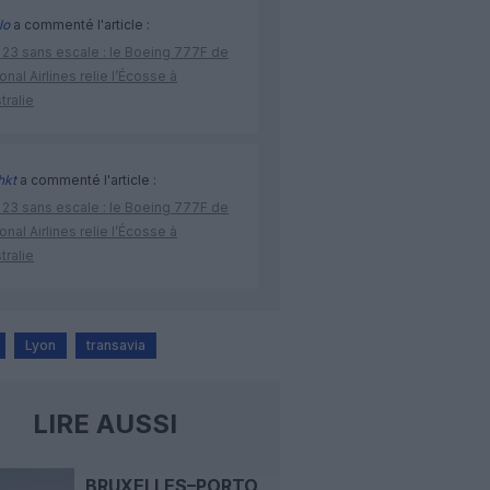
lo
a commenté l'article :
 23 sans escale : le Boeing 777F de
onal Airlines relie l’Écosse à
stralie
hkt
a commenté l'article :
 23 sans escale : le Boeing 777F de
onal Airlines relie l’Écosse à
stralie
Lyon
transavia
LIRE AUSSI
BRUXELLES–PORTO