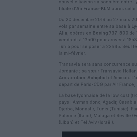
nouvelle liaison saisonnière entre
L
filiale d’
Air France-KLM
après celle
Du 20 décembre 2019 au 27 mars 202
vols par semaine entre sa base à
Ly
Alia
, opérés en
Boeing 737-800
de 
vendredi à 13h00 pour arriver à 18h30
19h15 pour se poser à 22h45. Seul le
la mi-février.
Transavia sera sans concurrence sur 
Jordanie ; sa sœur Transavia Holland
Amsterdam-Schiphol
et Amman. L’a
départ de Paris-CDG par Air France,
La base lyonnaise de la low cost (tr
pays : Amman donc, Agadir, Casablan
Djerba, Monastir, Tunis (Tunisie), Fa
Palerme (Italie), Malaga et Séville 
(Liban) et Tel Aviv (Israël).