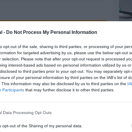
z apprécié l’article ?
l -
Do Not Process My Personal Information
-nous, faites un don !
to opt-out of the sale, sharing to third parties, or processing of your per
formation for targeted advertising by us, please use the below opt-out s
r selection. Please note that after your opt-out request is processed y
OUS SOUTENIR
eing interest-based ads based on personal information utilized by us or
disclosed to third parties prior to your opt-out. You may separately opt-
losure of your personal information by third parties on the IAB’s list of
. This information may also be disclosed by us to third parties on the
IA
Participants
that may further disclose it to other third parties.
l Data Processing Opt Outs
Facebook
Twitter
Pinterest
LinkedIn
Email
Print
o opt-out of the Sharing of my personal data.