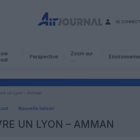
SE CONNEC
Low
Zoom sur
Perspective
Environneme
cost
…
Edito
En chiffres
Avis d’expert
uvre un Lyon – Amman
AJ Académie
cost
Nouvelle liaison
Vidéo
VRE UN LYON – AMMAN