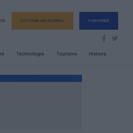
TER
SOUTENIR AIR JOURNAL
S'ABONNER
nt
Technologie
Tourisme
Histoire
Pratique
Hôtellerie
Voyages d’affaires