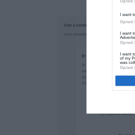
Opted 
COM
I want t
Opted 
Gian
a commenté :
I want 
Quel dommage qu’il n’y ait pas de vols 
Advertis
Opted 
I want t
Et bien sûr...
a commenté :
of my P
was col
Si des vols vers Bologne et 
Opted 
eûmes eu droit de la part de G
pas de vol vers Amman et T
Pathétique!
Venise
a commenté
Il y a quoi à Venise 