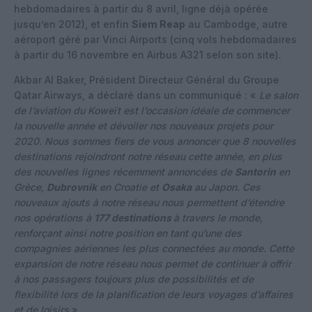
hebdomadaires à partir du 8 avril, ligne déjà opérée
jusqu’en 2012), et enfin
Siem Reap
au Cambodge, autre
aéroport géré par Vinci Airports (cinq vols hebdomadaires
à partir du 16 novembre en Airbus A321 selon son site).
Akbar Al Baker, Président Directeur Général du Groupe
Qatar Airways, a déclaré dans un communiqué : «
Le salon
de l’aviation du Koweït est l’occasion idéale de commencer
la nouvelle année et dévoiler nos nouveaux projets pour
2020. Nous sommes fiers de vous annoncer que 8 nouvelles
destinations rejoindront notre réseau cette année, en plus
des nouvelles lignes récemment annoncées de
Santorin
en
Grèce,
Dubrovnik
en Croatie et
Osaka
au Japon. Ces
nouveaux ajouts à notre réseau nous permettent d’étendre
nos opérations à
177 destinations
à travers le monde,
renforçant ainsi notre position en tant qu’une des
compagnies aériennes les plus connectées au monde. Cette
expansion de notre réseau nous permet de continuer à offrir
à nos passagers toujours plus de possibilités et de
flexibilité lors de la planification de leurs voyages d’affaires
et de loisirs
».