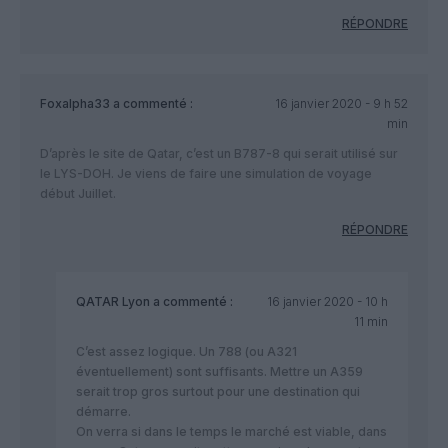
RÉPONDRE
Foxalpha33
a commenté :
16 janvier 2020 - 9 h 52
min
D’après le site de Qatar, c’est un B787-8 qui serait utilisé sur
le LYS-DOH. Je viens de faire une simulation de voyage
début Juillet.
RÉPONDRE
QATAR Lyon
a commenté :
16 janvier 2020 - 10 h
11 min
C’est assez logique. Un 788 (ou A321
éventuellement) sont suffisants. Mettre un A359
serait trop gros surtout pour une destination qui
démarre.
On verra si dans le temps le marché est viable, dans