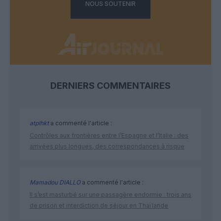
NOUS SOUTENIR
DERNIERS COMMENTAIRES
atplhkt
a commenté l'article :
Contrôles aux frontières entre l’Espagne et l’Italie : des
arrivées plus longues, des correspondances à risque
Mamadou DIALLO
a commenté l'article :
Il s’est masturbé sur une passagère endormie : trois ans
de prison et interdiction de séjour en Thaïlande