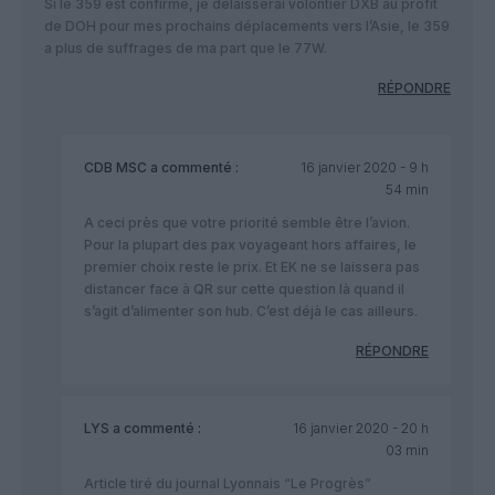
Si le 359 est confirmé, je délaisserai volontier DXB au profit
de DOH pour mes prochains déplacements vers l’Asie, le 359
a plus de suffrages de ma part que le 77W.
RÉPONDRE
CDB MSC
a commenté :
16 janvier 2020 - 9 h
54 min
A ceci près que votre priorité semble être l’avion.
Pour la plupart des pax voyageant hors affaires, le
premier choix reste le prix. Et EK ne se laissera pas
distancer face à QR sur cette question là quand il
s’agit d’alimenter son hub. C’est déjà le cas ailleurs.
RÉPONDRE
LYS
a commenté :
16 janvier 2020 - 20 h
03 min
Article tiré du journal Lyonnais “Le Progrès”