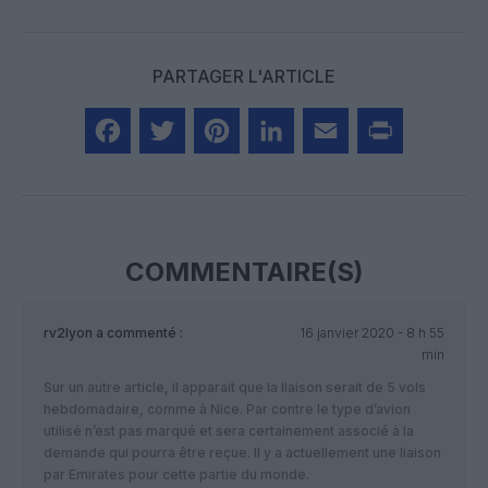
PARTAGER L'ARTICLE
Facebook
Twitter
Pinterest
LinkedIn
Email
Print
COMMENTAIRE(S)
rv2lyon
a commenté :
16 janvier 2020 - 8 h 55
min
Sur un autre article, il apparait que la liaison serait de 5 vols
hebdomadaire, comme à Nice. Par contre le type d’avion
utilisé n’est pas marqué et sera certainement associé à la
demande qui pourra être reçue. Il y a actuellement une liaison
par Emirates pour cette partie du monde.