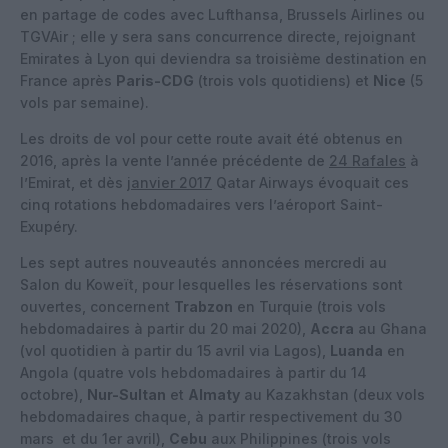
en partage de codes avec Lufthansa, Brussels Airlines ou
TGVAir ; elle y sera sans concurrence directe, rejoignant
Emirates à Lyon qui deviendra sa troisième destination en
France après
Paris-CDG
(trois vols quotidiens) et
Nice
(5
vols par semaine).
Les droits de vol pour cette route avait été obtenus en
2016, après la vente l’année précédente de
24 Rafales
à
l’Emirat, et dès
janvier 2017
Qatar Airways évoquait ces
cinq rotations hebdomadaires vers l’aéroport Saint-
Exupéry.
Les sept autres nouveautés annoncées mercredi au
Salon du Koweït, pour lesquelles les réservations sont
ouvertes, concernent
Trabzon
en Turquie (trois vols
hebdomadaires à partir du 20 mai 2020),
Accra
au Ghana
(vol quotidien à partir du 15 avril via Lagos),
Luanda
en
Angola (quatre vols hebdomadaires à partir du 14
octobre),
Nur-Sultan
et
Almaty
au Kazakhstan (deux vols
hebdomadaires chaque, à partir respectivement du 30
mars et du 1er avril),
Cebu
aux Philippines (trois vols