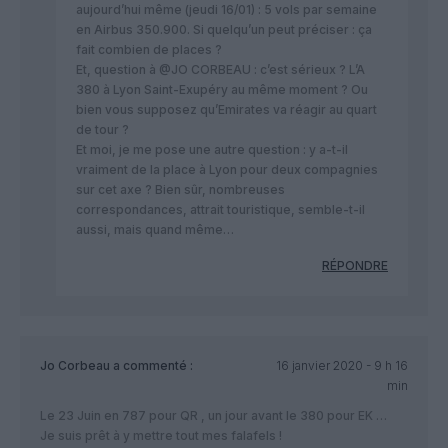
aujourd’hui même (jeudi 16/01) : 5 vols par semaine
en Airbus 350.900. Si quelqu’un peut préciser : ça
fait combien de places ?
Et, question à @JO CORBEAU : c’est sérieux ? L’A
380 à Lyon Saint-Exupéry au même moment ? Ou
bien vous supposez qu’Emirates va réagir au quart
de tour ?
Et moi, je me pose une autre question : y a-t-il
vraiment de la place à Lyon pour deux compagnies
sur cet axe ? Bien sûr, nombreuses
correspondances, attrait touristique, semble-t-il
aussi, mais quand même…
RÉPONDRE
Jo Corbeau
a commenté :
16 janvier 2020 - 9 h 16
min
Le 23 Juin en 787 pour QR , un jour avant le 380 pour EK …
Je suis prêt à y mettre tout mes falafels !