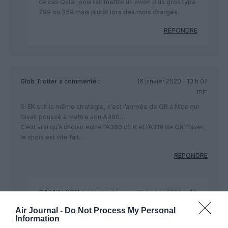
ce cas Qatar pourrait mettre un avion plus gros type
789 ou 359 mais plutôt lors des mois chargés.
RÉPONDRE
Glob Trotter
a commenté :
16 janvier 2020 - 10 h 07
min
Si EK suit la même stratégie, c’est l’arrivée de QR à Nice qui
l’avait poussé à mettre son A380…
C’est vrai qu’à choisir entre l’A380 d’EK et l’A319 de QR l’hiver,
le choix est vite fait…
RÉPONDRE
QATAR LYON
a commenté :
16 janvier 2020 - 11 h
48 min
Air Journal -
Do Not Process My Personal
C’est peut être votre choix qui se comprend par
Information
ailleurs.