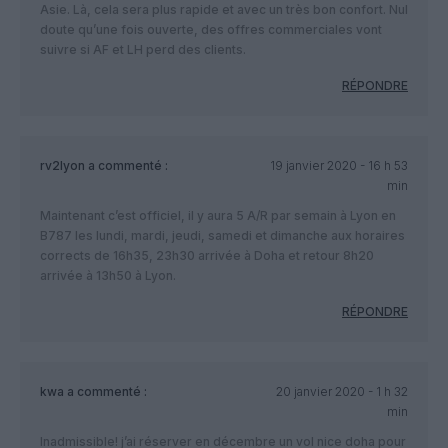
Asie. Là, cela sera plus rapide et avec un très bon confort. Nul
doute qu’une fois ouverte, des offres commerciales vont
suivre si AF et LH perd des clients.
RÉPONDRE
rv2lyon
a commenté :
19 janvier 2020 - 16 h 53
min
Maintenant c’est officiel, il y aura 5 A/R par semain à Lyon en
B787 les lundi, mardi, jeudi, samedi et dimanche aux horaires
corrects de 16h35, 23h30 arrivée à Doha et retour 8h20
arrivée à 13h50 à Lyon.
RÉPONDRE
kwa
a commenté :
20 janvier 2020 - 1 h 32
min
Inadmissible! j’ai réserver en décembre un vol nice doha pour