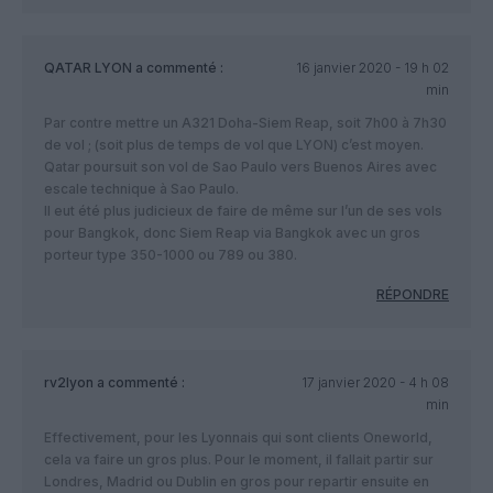
QATAR LYON
a commenté :
16 janvier 2020 - 19 h 02
min
Par contre mettre un A321 Doha-Siem Reap, soit 7h00 à 7h30
de vol ; (soit plus de temps de vol que LYON) c’est moyen.
Qatar poursuit son vol de Sao Paulo vers Buenos Aires avec
escale technique à Sao Paulo.
Il eut été plus judicieux de faire de même sur l’un de ses vols
pour Bangkok, donc Siem Reap via Bangkok avec un gros
porteur type 350-1000 ou 789 ou 380.
RÉPONDRE
rv2lyon
a commenté :
17 janvier 2020 - 4 h 08
min
Effectivement, pour les Lyonnais qui sont clients Oneworld,
cela va faire un gros plus. Pour le moment, il fallait partir sur
Londres, Madrid ou Dublin en gros pour repartir ensuite en