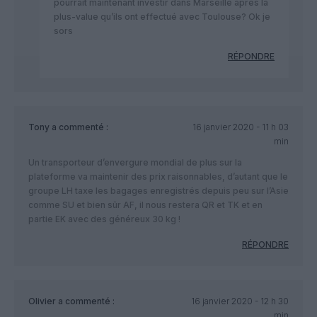
pourrait maintenant investir dans Marseille après la
plus-value qu’ils ont effectué avec Toulouse? Ok je
sors
RÉPONDRE
Tony
a commenté :
16 janvier 2020 - 11 h 03
min
Un transporteur d’envergure mondial de plus sur la
plateforme va maintenir des prix raisonnables, d’autant que le
groupe LH taxe les bagages enregistrés depuis peu sur l’Asie
comme SU et bien sûr AF, il nous restera QR et TK et en
partie EK avec des généreux 30 kg !
RÉPONDRE
Olivier
a commenté :
16 janvier 2020 - 12 h 30
min