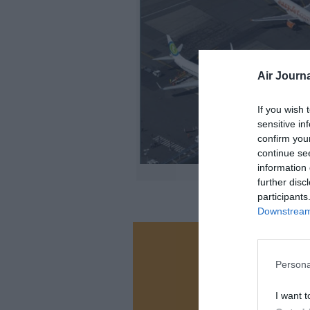
Air Journa
If you wish 
sensitive in
confirm you
continue se
information 
further disc
participants
Downstream 
Vous ave
Persona
Soutenez
I want t