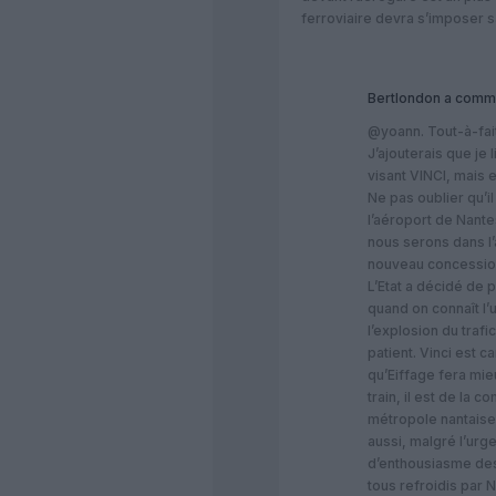
ferroviaire devra s’imposer 
Bertlondon
a comme
@yoann. Tout-à-fait 
J’ajouterais que je 
visant VINCI, mais 
Ne pas oublier qu’
l’aéroport de Nante
nous serons dans l’
nouveau concessionn
L’Etat a décidé de 
quand on connaît l’
l’explosion du trafic
patient. Vinci est c
qu’Eiffage fera mieu
train, il est de la 
métropole nantaise,
aussi, malgré l’urg
d’enthousiasme des
tous refroidis par N