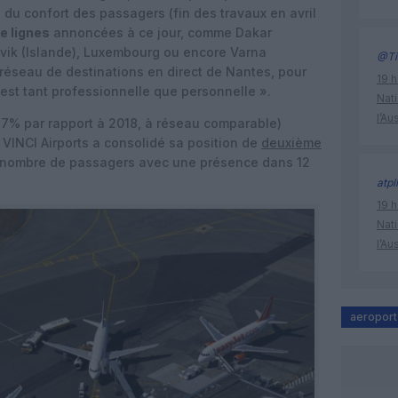
 du confort des passagers (fin des travaux en avril
e lignes
annoncées à ce jour, comme Dakar
javik (Islande), Luxembourg ou encore Varna
@Ti
e réseau de destinations en direct de Nantes, pour
19 h
est tant professionnelle que personnelle ».
Nati
l’Au
7% par rapport à 2018, à réseau comparable)
 VINCI Airports a consolidé sa position de
deuxième
nombre de passagers avec une présence dans 12
atpl
19 h
Nati
l’Au
aeroport