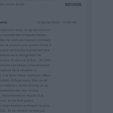
sans aucun doute.
RÉPONDRE
nté :
22 janvier 2020 - 1 h 50 min
d’accord avec ce qui est écrit ici.
lis souvent des critiques faciles
elles ne sont pas toujours fondées.
il ne se passera pas grand-chose à
s (pas de travaux lourds) tant que
attente de la désignation du
aire. Et cela est prévu… fin 2021.
prendre son temps (c’est étonnant
urgence de la situation vu
). Il va donc falloir continuer d’être
andidat, Eiffage aussi. Rien ne dit
x d’ailleurs. Quant au tram ou au
compétence des elus locaux,
 département et région. Et là
ence, on ne sent guère
 responsables politiques locaux,
DDL. Ils ne veulent surtout pas