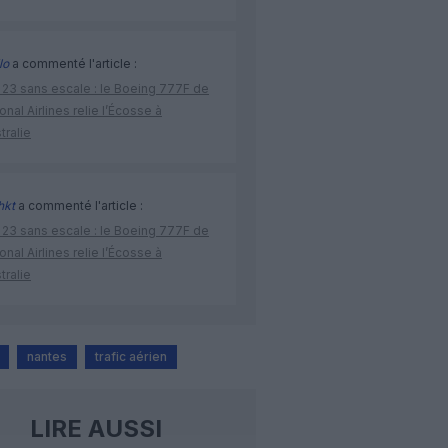
lo
a commenté l'article :
 23 sans escale : le Boeing 777F de
onal Airlines relie l’Écosse à
stralie
hkt
a commenté l'article :
 23 sans escale : le Boeing 777F de
onal Airlines relie l’Écosse à
stralie
nantes
trafic aérien
LIRE AUSSI