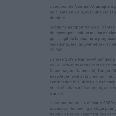
L’aéroport de
Nantes-Atlantique
a p
de clients en 2019, avec une croiss
dernière.
Septième aéroport français, Nantes-A
de passagers, soit
un million de plu
qu’il s’agit de la plus forte progre
hexagonal, les
mouvements d’avio
63.000.
L’année 2019 à Nantes-Atlantique a
de l’ouverture du territoire et de sa co
Copenhague (Danemark), Tanger (Maroc
easyJet
en avril
et la création induit
certification
ISO 14001
« qui récomp
et les résultats déjà obtenus, com
5 ans ».
L’aéroport nantais « démarre
2020
»
travaux sur le parking à étage pour 
travaux de renouvellement des comm