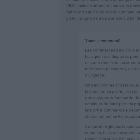
VINCI mais on attend toujours des décisi
l’aéroport par transports en commun. U
piste , la ligne de tram s’arrête à 2 km d
Yoann
a commenté :
Les commerces beaucoup mo
Lorsque vous disposez pour v
en zone réservée, au coeur d
millions de passagers, on p
d’urgence.
On peut voir les choses sous 
la question du profit, c’est un
des voyageurs font partie de
continuer de faire partir la po
une offre commerciale décent
stationnement ou les équipeme
Ce qui ne règle pas la questio
commun, tu as entièrement rai
devant l’aérogare est un plus