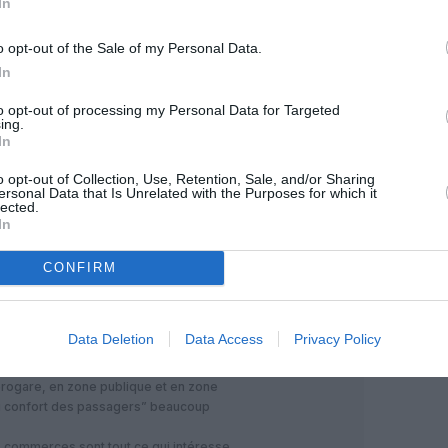
In
OUS SOUTENIR
o opt-out of the Sale of my Personal Data.
In
to opt-out of processing my Personal Data for Targeted
ing.
In
o opt-out of Collection, Use, Retention, Sale, and/or Sharing
ersonal Data that Is Unrelated with the Purposes for which it
Facebook
Twitter
Pinterest
LinkedIn
Email
Print
lected.
In
CONFIRM
MENTAIRE(S)
21 janvier 2020 - 9 h 01 min
Data Deletion
Data Access
Privacy Policy
la “poursuite des travaux de
rogare, en zone publique et en zone
u confort des passagers” beaucoup
s commerces sont tout ce qui intéresse