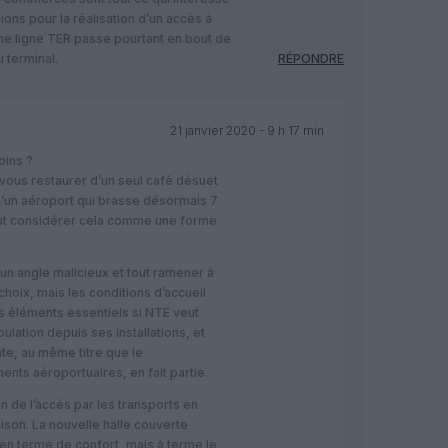
ons pour la réalisation d’un accès à
ne ligne TER passe pourtant en bout de
u terminal.
RÉPONDRE
21 janvier 2020 - 9 h 17 min
ins ?
ous restaurer d’un seul café désuet
’un aéroport qui brasse désormais 7
eut considérer cela comme une forme
un angle malicieux et tout ramener à
 choix, mais les conditions d’accueil
s éléments essentiels si NTE veut
pulation depuis ses installations, et
e, au même titre que le
nts aéroportuaires, en fait partie.
n de l’accès par les transports en
son. La nouvelle halle couverte
 en terme de confort, mais à terme le