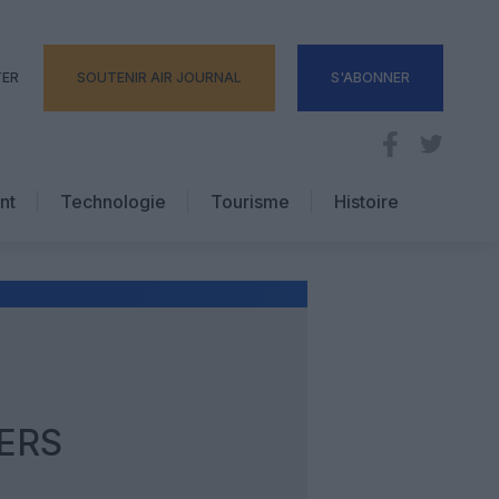
TER
SOUTENIR AIR JOURNAL
S'ABONNER
nt
Technologie
Tourisme
Histoire
Pratique
Hôtellerie
Voyages d’affaires
GERS