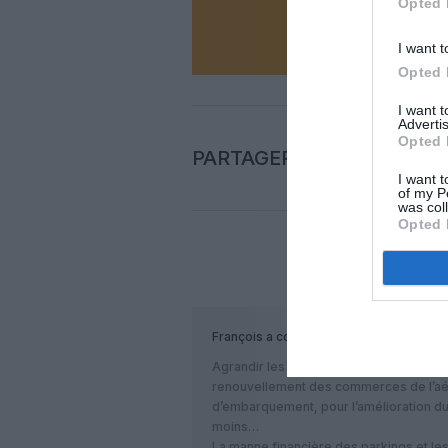
Opted 
N
I want t
Opted 
I want 
Advertis
Opted 
PARTAGER L'ARTICLE
I want t
of my P
was col
Opted 
COM
François
a commenté :
Agrandir les parkings était urgent mais 
renouvellement des commerces de l’aé
d’embarquement, pour l’amélioration d
moins…
La manne financière des parkings et le