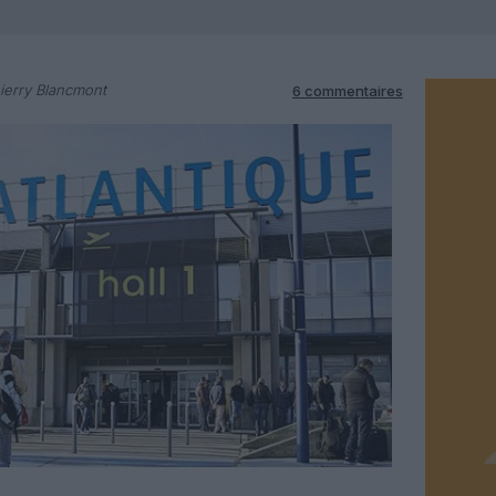
ierry Blancmont
6 commentaires