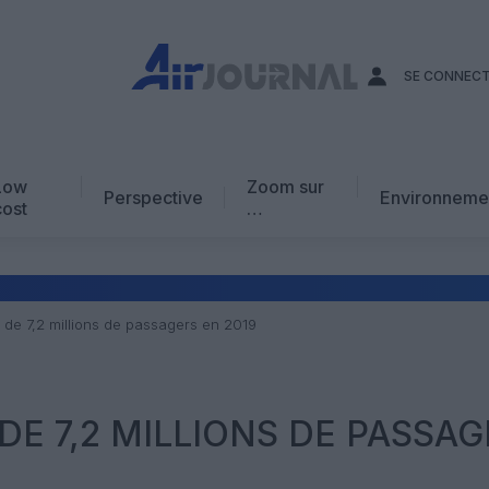
SE CONNEC
Low
Zoom sur
Perspective
Environneme
cost
…
Edito
En chiffres
Avis d’expert
 de 7,2 millions de passagers en 2019
AJ Académie
Vidéo
DE 7,2 MILLIONS DE PASSA