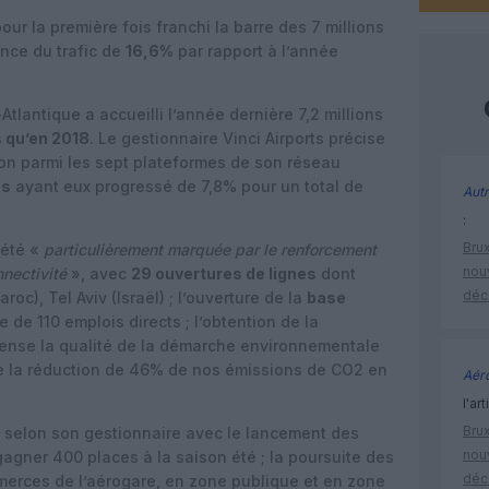
our la première fois franchi la barre des 7 millions
ance du trafic de
16,6%
par rapport à l’année
tlantique a accueilli l’année dernière 7,2 millions
s qu’en 2018
. Le gestionnaire Vinci Airports précise
ssion parmi les sept plateformes de son réseau
ns
ayant eux progressé de 7,8% pour un total de
Autr
:
Brux
 été «
particulièrement marquée par le renforcement
nouv
nnectivité
», avec
29 ouvertures de lignes
dont
déc
), Tel Aviv (Israël) ; l’ouverture de la
base
e de 110 emplois directs ; l’obtention de la
ense la qualité de la démarche environnementale
me la réduction de 46% de nos émissions de CO2 en
Aéro
l'art
Brux
 selon son gestionnaire avec le lancement des
nouv
gagner 400 places à la saison été ; la poursuite des
déc
erces de l’aérogare, en zone publique et en zone