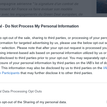
compagnie aérienne “
la signature d’un contrat de
omment Air France va faire évoluer son modèle
e avec les engagements du Green Deal européen, de
bone
“, a déclaré au
Journal du Dimanche
Pascal
président de la commission Environnement du
l -
Do Not Process My Personal Information
to opt-out of the sale, sharing to third parties, or processing of your per
formation for targeted advertising by us, please use the below opt-out s
r selection. Please note that after your opt-out request is processed y
eing interest-based ads based on personal information utilized by us or
disclosed to third parties prior to your opt-out. You may separately opt-
losure of your personal information by third parties on the IAB’s list of
. This information may also be disclosed by us to third parties on the
IA
Participants
that may further disclose it to other third parties.
l Data Processing Opt Outs
o opt-out of the Sharing of my personal data.