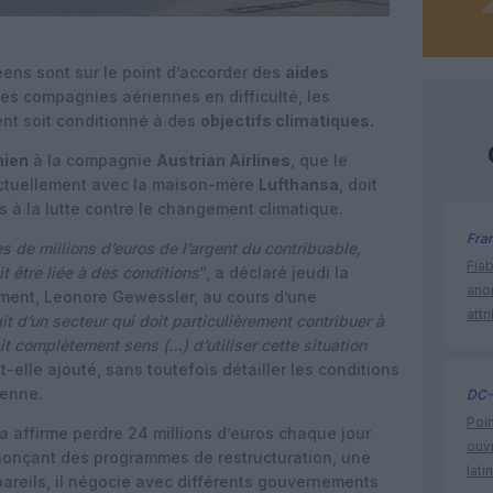
ens sont sur le point d’accorder des
aides
es compagnies aériennes en difficulté, les
nt soit conditionné à des
objectifs climatiques.
hien
à la compagnie
Austrian Airlines
, que le
ctuellement avec la maison-mère
Lufthansa
, doit
és à la lutte contre le changement climatique.
Fra
s de millions d’euros de l’argent du contribuable,
Fia
it être liée à des conditions
“, a déclaré jeudi la
ano
ement, Leonore Gewessler, au cours d’une
attr
it d’un secteur qui doit particulièrement contribuer à
ait complètement sens (…) d’utiliser cette situation
-t-elle ajouté, sans toutefois détailler les conditions
ienne.
DC-
Poin
 affirme perdre 24 millions d’euros chaque jour
ouvr
nnonçant des programmes de restructuration, une
lati
areils, il négocie avec différents gouvernements