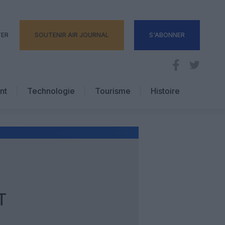
TER
SOUTENIR AIR JOURNAL
S'ABONNER
nt
Technologie
Tourisme
Histoire
Pratique
Hôtellerie
Voyages d’affaires
T