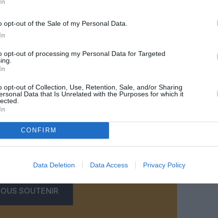
In
o opt-out of the Sale of my Personal Data.
In
to opt-out of processing my Personal Data for Targeted
ing.
In
t-Exupéry ©Vinci Airports
o opt-out of Collection, Use, Retention, Sale, and/or Sharing
ersonal Data that Is Unrelated with the Purposes for which it
lected.
In
CONFIRM
z apprécié l’article ?
-nous, faites un don !
Data Deletion
Data Access
Privacy Policy
OUS SOUTENIR