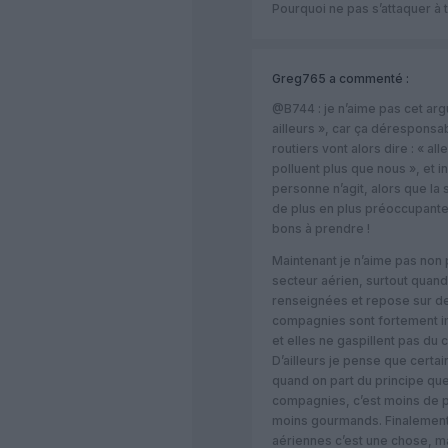
Pourquoi ne pas s’attaquer à
Greg765
a commenté :
@B744 : je n’aime pas cet ar
ailleurs », car ça déresponsab
routiers vont alors dire : « al
polluent plus que nous », et i
personne n’agit, alors que la
de plus en plus préoccupante
bons à prendre !
Maintenant je n’aime pas non p
secteur aérien, surtout quand
renseignées et repose sur d
compagnies sont fortement im
et elles ne gaspillent pas du c
D’ailleurs je pense que certain
quand on part du principe qu
compagnies, c’est moins de po
moins gourmands. Finalement 
aériennes c’est une chose, m