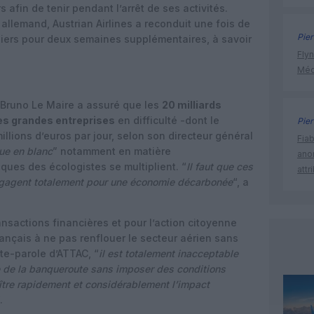
s afin de tenir pendant l’arrêt de ses activités.
allemand, Austrian Airlines a reconduit une fois de
Pier
liers pour deux semaines supplémentaires, à savoir
Flyn
Méd
e Bruno Le Maire a assuré que les
20 milliards
des grandes entreprises
en difficulté -dont le
Pier
llions d’euros par jour, selon son directeur général
Fia
ue en blanc
” notamment en matière
ano
iques des écologistes se multiplient. “
Il faut que ces
attr
engagent totalement pour une économie décarbonée
“, a
ansactions financières et pour l’action citoyenne
ançais à ne pas renflouer le secteur aérien sans
te-parole d’ATTAC, “
il est totalement inacceptable
 de la banqueroute sans imposer des conditions
oître rapidement et considérablement l’impact
.