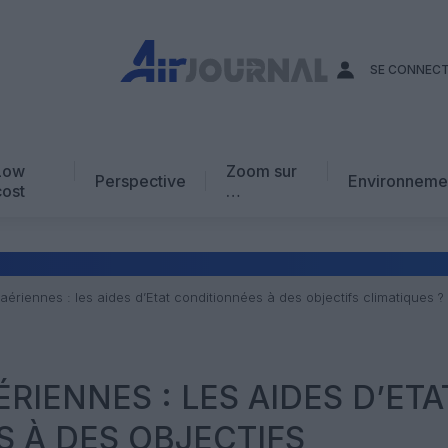
SE CONNEC
Low
Zoom sur
Perspective
Environneme
cost
…
Edito
En chiffres
Avis d’expert
riennes : les aides d’Etat conditionnées à des objectifs climatiques ?
AJ Académie
Vidéo
RIENNES : LES AIDES D’ETA
 À DES OBJECTIFS