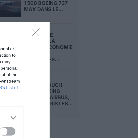
1 500 BOEING 737
MAX DANS LE...
CARNET DE
VOYAGE : LA
CLASSE ECONOMIE
sonal or
PREMIUM
ection to
D’EMIRATES...
ou may
 personal
out of the
 downstream
FARNBOROUGH
B’s List of
2026 : BOEING
DEVANCE AIRBUS,
LES MOTORISTES...