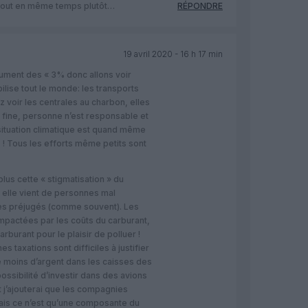
 tout en même temps plutôt…
RÉPONDRE
19 avril 2020 - 16 h 17 min
gument des « 3% donc allons voir
ilise tout le monde: les transports
lez voir les centrales au charbon, elles
n fine, personne n’est responsable et
 situation climatique est quand même
 ! Tous les efforts même petits sont
lus cette « stigmatisation » du
 elle vient de personnes mal
es préjugés (comme souvent). Les
pactées par les coûts du carburant,
arburant pour le plaisir de polluer !
es taxations sont difficiles à justifier
e moins d’argent dans les caisses des
ssibilité d’investir dans des avions
j’ajouterai que les compagnies
ais ce n’est qu’une composante du