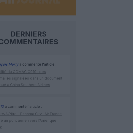
DERNIERS
COMMENTAIRES
nçois Marty
a commenté l'article :
bilité du COMAC C919 : des
malies signalées dans un document
ibué à China Southern Airlines
10
a commenté l'article :
te‑à‑Pitre – Panama City : Air France
e un pont aérien vers l’Amérique
ne