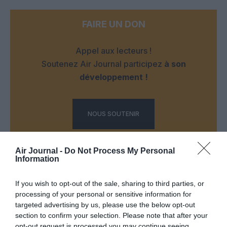
FAIRE UN DON
Appel aux lecteurs !
Soutenez Air Journal participez
à son
développement !
NOUS SOUTENIR
Air Journal -
Do Not Process My Personal
Information
If you wish to opt-out of the sale, sharing to third parties, or
processing of your personal or sensitive information for
DERNIERS COMMENTAIRES
targeted advertising by us, please use the below opt-out
section to confirm your selection. Please note that after your
opt-out request is processed you may continue seeing