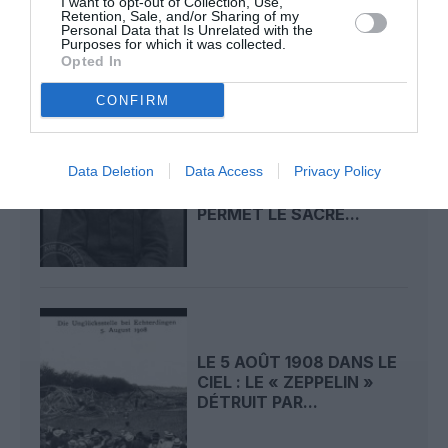
I want to opt-out of Collection, Use,
FAIT ENCORE
Retention, Sale, and/or Sharing of my
Personal Data that Is Unrelated with the
L’ACTUALITÉ
Purposes for which it was collected.
Opted In
CONFIRM
Data Deletion
Data Access
Privacy Policy
LE 6 AOÛT 1909 DANS LE
CIEL : ROGER SOMMER
PERMET LE SACRE...
LE 5 AOÛT 1908 DANS LE
CIEL : LE « ZEPPELIN »
DÉTRUIT PAR...