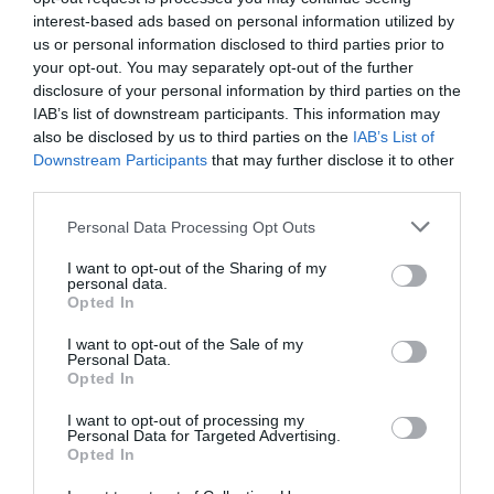
Nico
a commenté l'article :
interest-based ads based on personal information utilized by
us or personal information disclosed to third parties prior to
A380 de Lufthansa : les « vrais » sièges hublot en
your opt-out. You may separately opt-out of the further
classe Affaires deviennent payants
disclosure of your personal information by third parties on the
IAB’s list of downstream participants. This information may
also be disclosed by us to third parties on the
IAB’s List of
Serge13
a commenté l'article :
Downstream Participants
that may further disclose it to other
Pointe‑à‑Pitre – Panama City : Air France ouvre un pont
third parties.
aérien vers l’Amérique latine
Personal Data Processing Opt Outs
I want to opt-out of the Sharing of my
personal data.
histoire de l'aviation
Opted In
I want to opt-out of the Sale of my
Personal Data.
LIRE AUSSI
Opted In
I want to opt-out of processing my
Personal Data for Targeted Advertising.
Opted In
LE 7 AOÛT 1909 DANS LE
CIEL : ROGER SOMMER