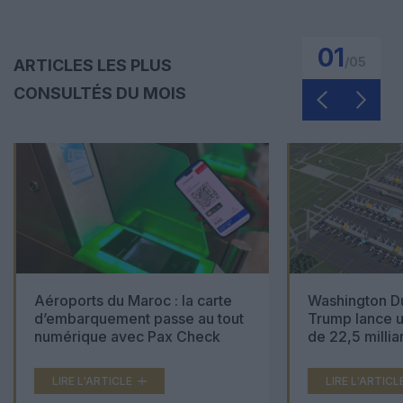
01
/
05
ARTICLES LES PLUS
CONSULTÉS DU MOIS
Aéroports du Maroc : la carte
Washington Du
d’embarquement passe au tout
Trump lance u
numérique avec Pax Check
de 22,5 millia
LIRE L'ARTICLE
LIRE L'ARTICL