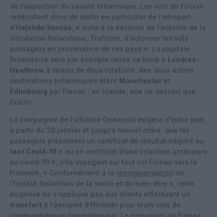
de l’apparition du variant britannique. Les vols de Finnair
redécollent donc de matin en particulier de l’aéroport
d’
Helsinki-Vantaa
, « suite à la décision de l’autorité de la
circulation finlandaise, Traficom, d’autoriser les vols
passagers en provenance de ces pays ». La capitale
finlandaise sera par exemple reliée ce lundi à
Londres-
Heathrow
à raison de deux rotations, des deux autres
destinations britanniques étant
Manchester
et
Edimbourg
par Finnair ; en Irlande, elle ne dessert que
Dublin.
La compagnie de l’alliance Oneworld exigera d’autre part,
à partir du 28 janvier et jusqu’à nouvel ordre, que les
passagers présentent un certificat de résultat négatif au
test Covid-19
« ou un certificat d’une infection antérieure
au covid-19 », s’ils voyagent sur tout vol Finnair vers la
Finlande. « Conformément à la
recommandation
de
l’Institut finlandais de la santé et du bien-être », cette
exigence ne s’applique pas aux clients effectuant un
transfert
à l’aéroport d’Helsinki pour leurs vols de
correspondance internationaux. Le personnel de Finnair