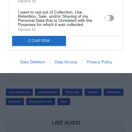
Opted In
I want to opt-out of Collection, Use,
Retention, Sale, and/or Sharing of my
atplhkt
a commenté l'article :
Personal Data that Is Unrelated with the
Purposes for which it was collected.
Contrôles aux frontières entre l’Espagne et l’Italie : des
Opted In
arrivées plus longues, des correspondances à risque
CONFIRM
Manfou
a commenté l'article :
Pyramides, croisières et mer Rouge : l’Égypte mise sur
Data Deletion
Data Access
Privacy Policy
une saison record malgré le contexte géopolitique
coronavirus
espidemie
finlande
finnair
Helsinki
Irlande
Royaume Uni
test
LIRE AUSSI