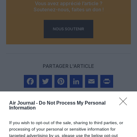
Vous avez apprécié l’article ?
Soutenez-nous, faites un don !
NOUS SOUTENIR
PARTAGER L'ARTICLE
Facebook
Twitter
Pinterest
LinkedIn
Email
Print
Air Journal -
Do Not Process My Personal
Information
Aucun commentaire !
If you wish to opt-out of the sale, sharing to third parties, or
processing of your personal or sensitive information for
targeted advertising by us, please use the below opt-out