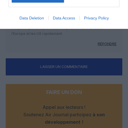
Alex
a commenté :
31 janvier 2021 - 16 h 14
Data Deletion
Data Access
Privacy Policy
min
J’espère que cela permettra de pouvoir revoler entre
l’Europe et les US rapidement.
RÉPONDRE
LAISSER UN COMMENTAIRE
FAIRE UN DON
Appel aux lecteurs !
Soutenez Air Journal participez
à son
développement !