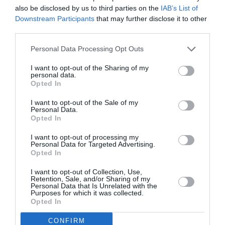
circulent certaines maladies.
also be disclosed by us to third parties on the
IAB’s List of
Downstream Participants
that may further disclose it to other
Personnellement je trouverais tout à fait normale
third parties.
qu’un pays me refuse l’entrée si je suis susceptible
de contaminer sa population. C’est du savoir vivre
Personal Data Processing Opt Outs
ensemble, respecter les autres. Il ne me viendrait
pas à l’esprit de prendre l’avion en sachant que je
I want to opt-out of the Sharing of my
suis malade mais certains semblent appeler ça une
personal data.
« liberté ». Liberté de contaminer les autres, génial ?
Opted In
RÉPONDRE
I want to opt-out of the Sale of my
Personal Data.
Opted In
private equity
a
1 février 2021 - 19
I want to opt-out of processing my
Personal Data for Targeted Advertising.
commenté :
h 09 min
Opted In
Tant que c’est que pour voyager cela ne
pose effectivement pas de problème.
I want to opt-out of Collection, Use,
Retention, Sale, and/or Sharing of my
Personal Data that Is Unrelated with the
RÉPONDRE
Purposes for which it was collected.
Opted In
CONFIRM