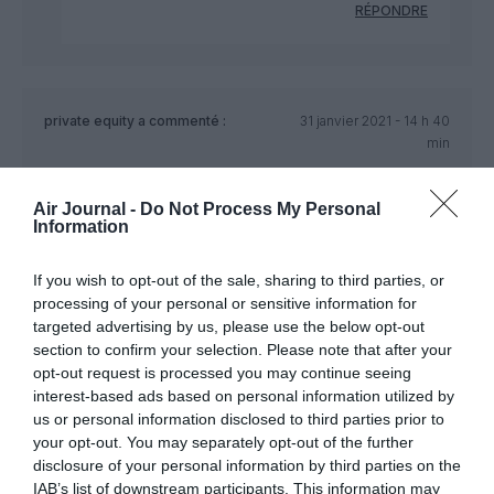
RÉPONDRE
private equity
a commenté :
31 janvier 2021 - 14 h 40
min
tiens le QR code vert pour se déplacer et rouge pour être
condamné à l’isolement. Copié collé avec la chine ^^ voir
Air Journal -
Do Not Process My Personal
l’excellent et bref reportage diffusé sur Arte sur le flicage de
Information
sa population au moyen du QR code :
https://www.youtube.com/watch?v=_xxIO2q8gVM
If you wish to opt-out of the sale, sharing to third parties, or
processing of your personal or sensitive information for
RÉPONDRE
targeted advertising by us, please use the below opt-out
section to confirm your selection. Please note that after your
opt-out request is processed you may continue seeing
Greg765
a commenté :
1 février 2021 - 1 h 40
interest-based ads based on personal information utilized by
min
us or personal information disclosed to third parties prior to
Sauf que l’application est optionnelle… Et Qu’avoir
your opt-out. You may separately opt-out of the further
certaines restrictions sanitaires n’est pas nouveau
disclosure of your personal information by third parties on the
en soi, ça existait déjà dans de nombreux pays où
IAB’s list of downstream participants. This information may