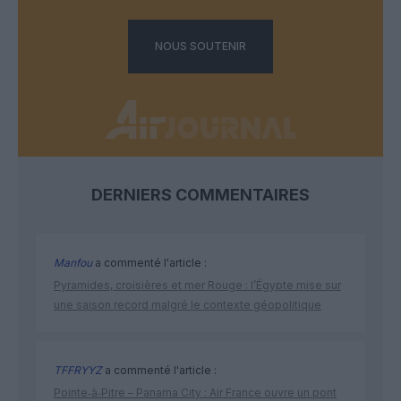
NOUS SOUTENIR
DERNIERS COMMENTAIRES
Manfou
a commenté l'article :
Pyramides, croisières et mer Rouge : l’Égypte mise sur
une saison record malgré le contexte géopolitique
TFFRYYZ
a commenté l'article :
Pointe‑à‑Pitre – Panama City : Air France ouvre un pont