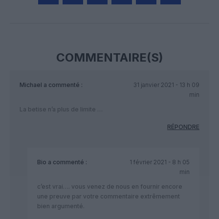
Facebook
Twitter
Pinterest
LinkedIn
Email
Print
COMMENTAIRE(S)
Michael
a commenté :
31 janvier 2021 - 13 h 09
min
La betise n’a plus de limite …
RÉPONDRE
Bio
a commenté :
1 février 2021 - 8 h 05
min
c’est vrai…. vous venez de nous en fournir encore
une preuve par votre commentaire extrêmement
bien argumenté.