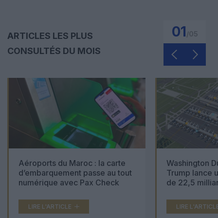
01
/
05
ARTICLES LES PLUS
CONSULTÉS DU MOIS
Aéroports du Maroc : la carte
Washington Du
d’embarquement passe au tout
Trump lance u
numérique avec Pax Check
de 22,5 millia
LIRE L'ARTICLE
LIRE L'ARTICL