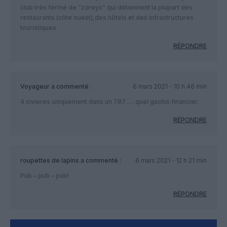
club très fermé de “zoreys” qui détiennent la plupart des
restaurants (côte ouest),des hôtels et des infrastructures
touristiques.
RÉPONDRE
Voyageur
a commenté :
6 mars 2021 - 10 h 46 min
4 civieres uniquement dans un 787….. quel gachis financier.
RÉPONDRE
roupettes de lapins
a commenté :
6 mars 2021 - 12 h 21 min
Pub – pub – pub!
RÉPONDRE