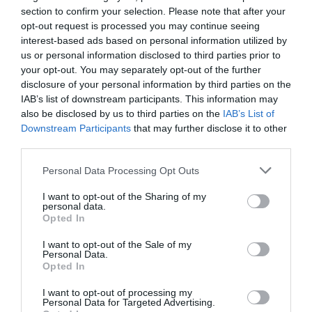
de bouteilles d oxygène ( 30m3 d apres certaines info bon c
section to confirm your selection. Please note that after your
est juste 8 grosses bouteilles de soudeur) c est pas la
opt-out request is processed you may continue seeing
meilleure idee en soit dans un fireliner
interest-based ads based on personal information utilized by
Apres pour voler bas et avec une pressurisation forte il vaut
us or personal information disclosed to third parties prior to
mieux un de ces terribles teen avec son surpoids structurel
your opt-out. You may separately opt-out of the further
pour resister a la pressurisation pour éviter des soucis a ces
disclosure of your personal information by third parties on the
personnes
IAB’s list of downstream participants. This information may
also be disclosed by us to third parties on the
IAB’s List of
Sinon apres cette tranche d humour,
Downstream Participants
that may further disclose it to other
Bon courage a eux et a ceux qui restent derriere
third parties.
RÉPONDRE
Personal Data Processing Opt Outs
I want to opt-out of the Sharing of my
AN 124
a commenté :
5 mars 2021 - 18 h 41
personal data.
Opted In
min
Tout cela pour un coût exorbitant non précisé. La
I want to opt-out of the Sale of my
Personal Data.
france ne recule devant rien pas même dépenser
Opted In
de l’argent qu’elle n’a pas! C’est le puits sans fond, le
tonneau des Danaîdes, pendant ce temps, les
I want to opt-out of processing my
hôpitaux se débattent avec des moyens limités et
Personal Data for Targeted Advertising.
des personnels épuisés. Peut-etre aurait on pu