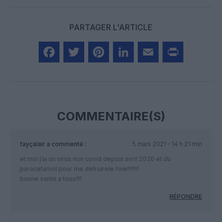
PARTAGER L'ARTICLE
Facebook
Twitter
Pinterest
LinkedIn
Email
Print
COMMENTAIRE(S)
fayçalair
a commenté :
5 mars 2021 - 14 h 21 min
et moi j’ai un virus non covid depuis avril 2020 et du
paracetamol pour me detruirele foie!!!!!!!!
bonne sante a tous!!!!
RÉPONDRE