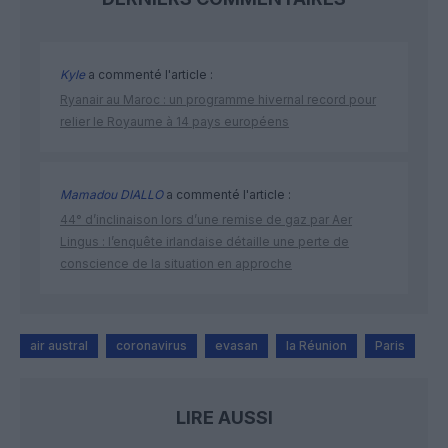
Kyle
a commenté l'article :
Ryanair au Maroc : un programme hivernal record pour
relier le Royaume à 14 pays européens
Mamadou DIALLO
a commenté l'article :
44° d’inclinaison lors d’une remise de gaz par Aer
Lingus : l’enquête irlandaise détaille une perte de
conscience de la situation en approche
air austral
coronavirus
evasan
la Réunion
Paris
LIRE AUSSI