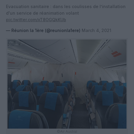
Evacuation sanitaire : dans les coulisses de l’installation
d'un service de réanimation volant
pic.twitter.com/xT8OGQkKUb
— Réunion la 1ère (@reunionla1ere)
March 4, 2021
©Air Austral