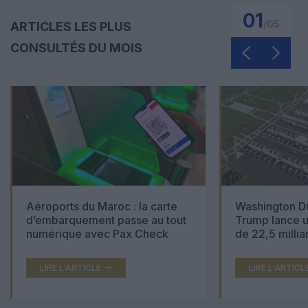
01
/
05
ARTICLES LES PLUS
CONSULTÉS DU MOIS
Aéroports du Maroc : la carte
Washington Du
d’embarquement passe au tout
Trump lance u
numérique avec Pax Check
de 22,5 millia
LIRE L'ARTICLE
LIRE L'ARTICL