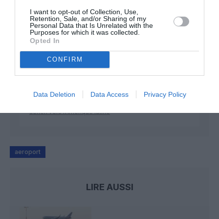
I want to opt-out of Collection, Use,
Retention, Sale, and/or Sharing of my
Personal Data that Is Unrelated with the
François Marty
a commenté l'article :
Purposes for which it was collected.
Opted In
Fiabilité du COMAC C919 : des anomalies signalées
dans un document attribué à China Southern Airlines
CONFIRM
DC-10
a commenté l'article :
Data Deletion
Data Access
Privacy Policy
Pointe‑à‑Pitre – Panama City : Air France ouvre un pont
aérien vers l’Amérique latine
aeroport
LIRE AUSSI