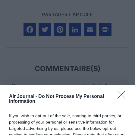
PARTAGER L'ARTICLE
Facebook
Twitter
Pinterest
LinkedIn
Email
Print
COMMENTAIRE(S)
Flyer
a commenté :
3 avril 2021 - 11 h 27 min
Une bonne idée. Un bon coup de pouce pour la reprise. On en
Air Journal -
Do Not Process My Personal
aurait besoin un peu partout.
Information
RÉPONDRE
If you wish to opt-out of the sale, sharing to third parties, or
processing of your personal or sensitive information for
targeted advertising by us, please use the below opt-out
section to confirm your selection. Please note that after your