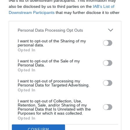
IAB’s list of downstream participants. This information may
NOUS SOUTENIR
also be disclosed by us to third parties on the
IAB’s List of
Downstream Participants
that may further disclose it to other
third parties.
Personal Data Processing Opt Outs
I want to opt-out of the Sharing of my
personal data.
Opted In
DERNIERS COMMENTAIRES
I want to opt-out of the Sale of my
Personal Data.
Opted In
Wwd
a commenté l'article :
I want to opt-out of processing my
Fiabilité du COMAC C919 : des anomalies signalées
Personal Data for Targeted Advertising.
Opted In
dans un document attribué à China Southern Airlines
I want to opt-out of Collection, Use,
Retention, Sale, and/or Sharing of my
Personal Data that Is Unrelated with the
Helper
a commenté l'article :
Purposes for which it was collected.
Opted In
19 h 23 sans escale : le Boeing 777F de National
Airlines relie l’Écosse à l’Australie
CONFIRM