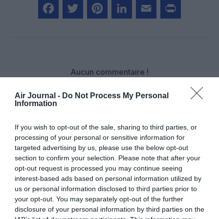
Facebook
Twitter
Pinterest
LinkedIn
Email
Print
Aucun commentaire !
Air Journal -
Do Not Process My Personal
LAISSER UN COMMENTAIRE
Information
If you wish to opt-out of the sale, sharing to third parties, or
processing of your personal or sensitive information for
FAIRE UN DON
targeted advertising by us, please use the below opt-out
section to confirm your selection. Please note that after your
Appel aux lecteurs !
opt-out request is processed you may continue seeing
interest-based ads based on personal information utilized by
Soutenez Air Journal participez
à son
us or personal information disclosed to third parties prior to
développement !
your opt-out. You may separately opt-out of the further
disclosure of your personal information by third parties on the