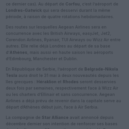
ce dernier cas). Au départ de
Corfou
, c’est l’aéroport de
Londres-Gatwick
qui sera desservi durant la même
période, à raison de quatre rotations hebdomadaires.
Des routes sur lesquelles Aegean Airlines sera en
concurrence avec les British Airways, easyJet, Jet2,
Corendon Airlines, Ryanair, TUI Airways ou Wizz Air entre
autres. Elle relie déjà Londres au départ de sa base
d’
Athènes
, mais aussi en haute saison les aéroports
d’Edimbourg, Manchester et Dublin.
En République de Serbie, l’aéroport de
Belgrade-Nikola
Tesla
aura droit le 31 mai à deux nouveautés depuis les
îles grecques :
Héraklion
et
Rhodes
seront desservies
deux fois par semaines, respectivement face à Wizz Air
ou les charters d’Ellinair et sans concurrence. Aegean
Airlines a déjà prévu de revenir dans la capitale serve au
départ d’Athènes début juin, face à Air Serbia.
La compagnie de
Star Alliance
avait annoncé depuis
décembre dernier son intention de renforcer ses bases