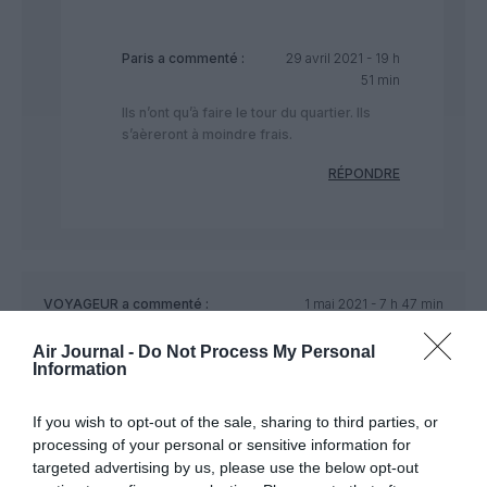
Paris
a commenté :
29 avril 2021 - 19 h
51 min
Ils n’ont qu’à faire le tour du quartier. Ils
s’aèreront à moindre frais.
RÉPONDRE
VOYAGEUR
a commenté :
1 mai 2021 - 7 h 47 min
On ne comprend plus rien. Tous les articles (même hors air-
Air Journal -
Do Not Process My Personal
journal) ne sont pas clairs. Voyageurs francais? Est-ce un
Information
passager sur un vol en provenance de France? Un Francais
sur un vol en provenance des Pays-Bas? Quand est-it des
If you wish to opt-out of the sale, sharing to third parties, or
passagers sur un vol en transit par Paris?
processing of your personal or sensitive information for
RÉPONDRE
targeted advertising by us, please use the below opt-out