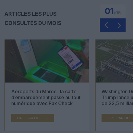
01
/
05
ARTICLES LES PLUS
CONSULTÉS DU MOIS
Aéroports du Maroc : la carte
Washington Du
d’embarquement passe au tout
Trump lance u
numérique avec Pax Check
de 22,5 millia
LIRE L'ARTICLE
LIRE L'ARTICL