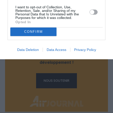
I want to opt-out of Collection, Use,
Retention, Sale, and/or Sharing of my
LAISSER UN COMMENTAIRE
Personal Data that Is Unrelated with the
Purposes for which it was collected.
Opted In
CONFIRM
FAIRE UN DON
Appel aux lecteurs !
Data Deletion
Data Access
Privacy Policy
Soutenez Air Journal participez
à son
développement !
NOUS SOUTENIR