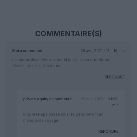
Facebook
Twitter
Pinterest
LinkedIn
Email
Print
COMMENTAIRE(S)
Moi
a commenté :
29 avril 2021 - 13 h 19 min
Le jour où ils enlèveront les 14 jours, ça va repartir en
flèche… mais la, j’en doute
RÉPONDRE
private equity
a commenté :
29 avril 2021 - 18 h 50
min
Plus le temps passe plus les gens seront en
manque de voyage.
RÉPONDRE