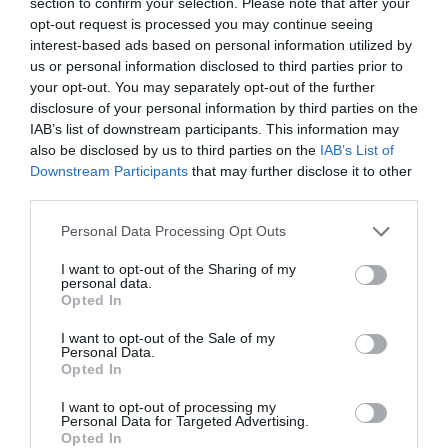
section to confirm your selection. Please note that after your
opt-out request is processed you may continue seeing
interest-based ads based on personal information utilized by
Pascal
a commenté :
1 mai 2021 - 9 h 13 min
us or personal information disclosed to third parties prior to
your opt-out. You may separately opt-out of the further
est-ce qu’aujourd’hui (1er mai), l’obligation d’isolement
disclosure of your personal information by third parties on the
prophylactique de 14 jours (pour les voyageurs en
provenance de France) est toujours en vigueur, malgré la fin
IAB’s list of downstream participants. This information may
de l’état d’urgence au Portugal ?
also be disclosed by us to third parties on the
IAB’s List of
Downstream Participants
that may further disclose it to other
RÉPONDRE
third parties.
Personal Data Processing Opt Outs
Alain Lebas
a commenté :
4 mai 2021 - 9 h 47
I want to opt-out of the Sharing of my
min
personal data.
Opted In
Bonjour, à ce jour, la quarantaine est toujours
maintenue pour les voyageurs en provenance de
I want to opt-out of the Sale of my
France tant que la France connaît un taux d’incidence
Personal Data.
élevé.
Opted In
RÉPONDRE
I want to opt-out of processing my
Personal Data for Targeted Advertising.
Opted In