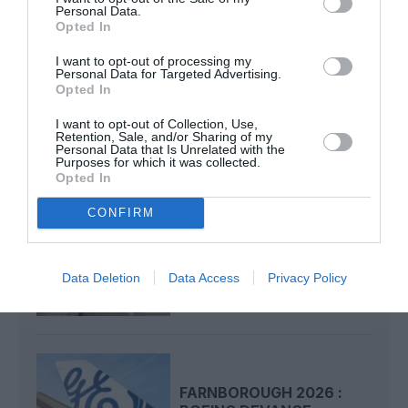
CHECK LAST
a commenté l'article :
Personal Data.
Après Emirates, Lufthansa remet en cause la réception
Opted In
de Boeing 777-9 déjà construits
I want to opt-out of processing my
Personal Data for Targeted Advertising.
Opted In
I want to opt-out of Collection, Use,
Retention, Sale, and/or Sharing of my
LIRE AUSSI
Personal Data that Is Unrelated with the
Purposes for which it was collected.
Opted In
CONFIRM
CARNET DE VOYAGE : LA
CLASSE ECONOMIE
PREMIUM D’EMIRATES...
Data Deletion
Data Access
Privacy Policy
FARNBOROUGH 2026 :