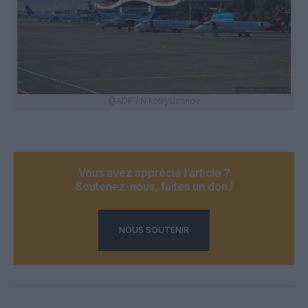
@ADP / NikolayUstinov
Vous avez apprécié l’article ?
Soutenez-nous, faites un don !
NOUS SOUTENIR