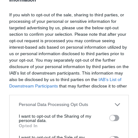
If you wish to opt-out of the sale, sharing to third parties, or
NOUS SOUTENIR
processing of your personal or sensitive information for
targeted advertising by us, please use the below opt-out
section to confirm your selection. Please note that after your
opt-out request is processed you may continue seeing
interest-based ads based on personal information utilized by
us or personal information disclosed to third parties prior to
your opt-out. You may separately opt-out of the further
disclosure of your personal information by third parties on the
DERNIERS COMMENTAIRES
IAB’s list of downstream participants. This information may
also be disclosed by us to third parties on the
IAB’s List of
Downstream Participants
that may further disclose it to other
third parties.
On fait comment pour gagner des sous ?
a commenté
l'article :
Personal Data Processing Opt Outs
Après Emirates, Lufthansa remet en cause la réception
I want to opt-out of the Sharing of my
de Boeing 777-9 déjà construits
personal data.
Opted In
I want to opt-out of the Sale of my