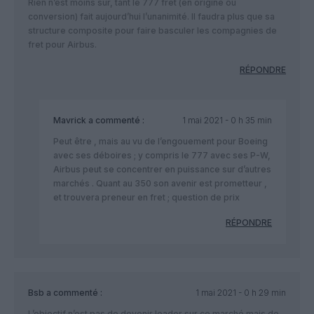
Rien n’est moins sûr, tant le 777 fret (en origine ou
conversion) fait aujourd’hui l’unanimité. Il faudra plus que sa
structure composite pour faire basculer les compagnies de
fret pour Airbus.
RÉPONDRE
Mavrick
a commenté :
1 mai 2021 - 0 h 35 min
Peut être , mais au vu de l’engouement pour Boeing
avec ses déboires ; y compris le 777 avec ses P-W,
Airbus peut se concentrer en puissance sur d’autres
marchés . Quant au 350 son avenir est prometteur ,
et trouvera preneur en fret ; question de prix
RÉPONDRE
Bsb
a commenté :
1 mai 2021 - 0 h 29 min
L’objectif n’est pas de devenir leader sur ce marché mais de