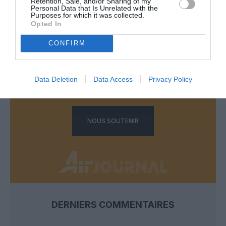
Retention, Sale, and/or Sharing of my
Personal Data that Is Unrelated with the
Purposes for which it was collected.
Opted In
FAIRE UN DON
CONFIRM
Appel aux lecteurs !
Soutenez Air Journal participez
à son
Data Deletion
Data Access
Privacy Policy
développement !
NOUS SOUTENIR
DERNIERS COMMENTAIRES