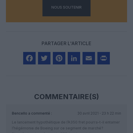
NOUS SOUTENIR
PARTAGER L'ARTICLE
Facebook
Twitter
Pinterest
LinkedIn
Email
Print
COMMENTAIRE(S)
Bencello
a commenté :
30 avril 2021 - 23 h 22 min
Le lancement hypothétique de l’A350 fret pourra-t-il entamer
l’hégémonie de Boeing sur ce segment de marché?