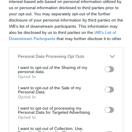
interest-based ads based on personal information utilized by
us or personal information disclosed to third parties prior to
No vice
a commenté :
2 mai 2021 - 8 h 51 min
your opt-out. You may separately opt-out of the further
Vous pourriez préciser le commentaire sur les moteurs svp ?
disclosure of your personal information by third parties on the
IAB’s list of downstream participants. This information may
RÉPONDRE
also be disclosed by us to third parties on the
IAB’s List of
Downstream Participants
that may further disclose it to other
third parties.
Tilo
a commenté :
2 mai 2021 - 11 h 18 min
Personal Data Processing Opt Outs
Boeing domine le marché fret avec ses
767F,777F,747F,737F et 747-8F qui sonts très bon cela sera
I want to opt-out of the Sharing of my
personal data.
difficile pour Airbus de se faire une place, mais ils doivent le
Opted In
faire Airbus n’est pas encore prêt et préfère attendre le bon
moment pour lancer un a350F qui sera plus complémentaire
I want to opt-out of the Sale of my
aux avion Boeing que concurrents dans un premier temp.
Personal Data.
Opted In
RÉPONDRE
I want to opt-out of processing my
Personal Data for Targeted Advertising.
Opted In
LAISSER UN COMMENTAIRE
I want to opt-out of Collection, Use,