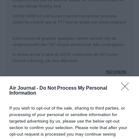
ne pas laisser Boeing seul.
L’A350-900F s’il voit le jour pourrait transporter presque
autant de volume que le 777 tout en ayant une conso moindre
.
Donc il pourrait grapiller quelques ventes surtout lors du
remplacement des 747 cargos anciens par des compagnies.
Si Airbus arrive à faire du 30/70 contre plus de 90% pour
l’instant à Boeing ,ce sera déjà bien .
RÉPONDRE
Air Journal -
Do Not Process My Personal
Information
BV
a commenté :
1 mai 2021 - 8 h 20 min
Oui pour l’A350 mais quand il sera re-motorisé avec des
If you wish to opt-out of the sale, sharing to third parties, or
moteurs digne de ce nom donc GE ou PW
processing of your personal or sensitive information for
targeted advertising by us, please use the below opt-out
RÉPONDRE
section to confirm your selection. Please note that after your
opt-out request is processed you may continue seeing