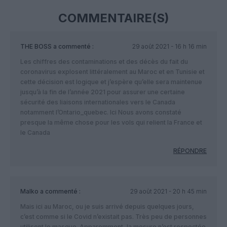
COMMENTAIRE(S)
THE BOSS
a commenté :
29 août 2021 - 16 h 16 min
Les chiffres des contaminations et des décès du fait du
coronavirus explosent littéralement au Maroc et en Tunisie et
cette décision est logique et j’espère qu’elle sera maintenue
jusqu’à la fin de l’année 2021 pour assurer une certaine
sécurité des liaisons internationales vers le Canada
notamment l’Ontario_quebec. Ici Nous avons constaté
presque la même chose pour les vols qui relient la France et
le Canada
RÉPONDRE
Malko
a commenté :
29 août 2021 - 20 h 45 min
Mais ici au Maroc, ou je suis arrivé depuis quelques jours,
c’est comme si le Covid n’existait pas. Très peu de personnes
utilisent le masque. Apparemment, la mesure n’est respectée