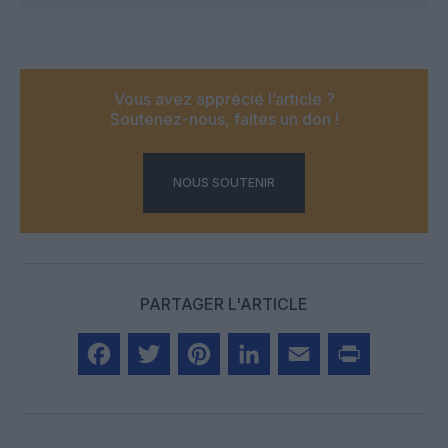
Vous avez apprécié l’article ?
Soutenez-nous, faites un don !
NOUS SOUTENIR
PARTAGER L'ARTICLE
Facebook
Twitter
Pinterest
LinkedIn
Email
Print