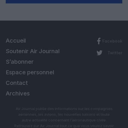
Accueil
Facebook
Soutenir Air Journal
Twitter
S’abonner
Espace personnel
Contact
Archives
Air Journal publie des informations sur les compagnies
aériennes, les avions, les nouvelles liaisons et toute
autre actualité concernant l’aéronautique civile.
Retrouvez sur Air Journal tout ce que vous voulez savoir