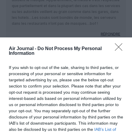
que partiellement et dans la plupart des cas dans les services
ou les autorités veillent au grain comme dans les gares, dans
les hotels…Les souks sont bondés de monde, les serveurs
dans les restaurants n’ont pas de masques…bof !
RÉPONDRE
Air Journal -
Do Not Process My Personal
Information
Al Hosseima
a commenté :
30 août 2021 - 9 h 22 min
Mon frère de Nador a besoin de soins psychologiques.
If you wish to opt-out of the sale, sharing to third parties, or
Comment faire ? On le ramenait à Québec pour ses soins
processing of your personal or sensitive information for
targeted advertising by us, please use the below opt-out
RÉPONDRE
section to confirm your selection. Please note that after your
opt-out request is processed you may continue seeing
interest-based ads based on personal information utilized by
us or personal information disclosed to third parties prior to
réfléchissez
a commenté :
7 septembre 2021 - 15 h
your opt-out. You may separately opt-out of the further
47 min
disclosure of your personal information by third parties on the
The boss tu dis que la mesure devrait se maintenir jusqu’à la
IAB’s list of downstream participants. This information may
fin de l’année et les gens qui vivent au Canada comment ils
also be disclosed by us to third parties on the
IAB’s List of