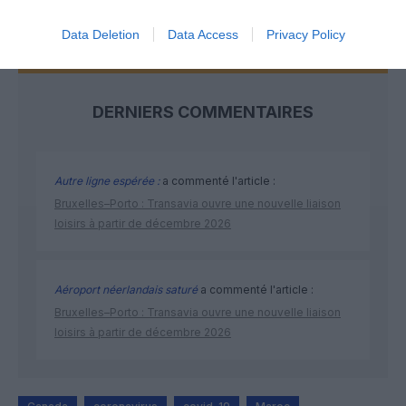
Data Deletion
Data Access
Privacy Policy
DERNIERS COMMENTAIRES
Autre ligne espérée :
a commenté l'article :
Bruxelles–Porto : Transavia ouvre une nouvelle liaison
loisirs à partir de décembre 2026
Aéroport néerlandais saturé
a commenté l'article :
Bruxelles–Porto : Transavia ouvre une nouvelle liaison
loisirs à partir de décembre 2026