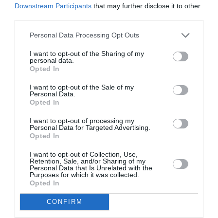
font,
Downstream Participants
that may further disclose it to other
réfléchir mieux que dire des bêtises.
third parties.
RÉPONDRE
Personal Data Processing Opt Outs
I want to opt-out of the Sharing of my
personal data.
LAISSER UN COMMENTAIRE
Opted In
I want to opt-out of the Sale of my
Personal Data.
Opted In
FAIRE UN DON
I want to opt-out of processing my
Personal Data for Targeted Advertising.
Opted In
Appel aux lecteurs !
Soutenez Air Journal participez
à son
I want to opt-out of Collection, Use,
Retention, Sale, and/or Sharing of my
développement !
Personal Data that Is Unrelated with the
Purposes for which it was collected.
Opted In
NOUS SOUTENIR
CONFIRM