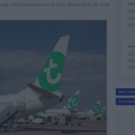
Uly
ge.com qui exerce sur la toile depuis plus de vingt
Poin
ouvr
lati
erre
19 h
Nati
l’Au
iles Cana
transavia