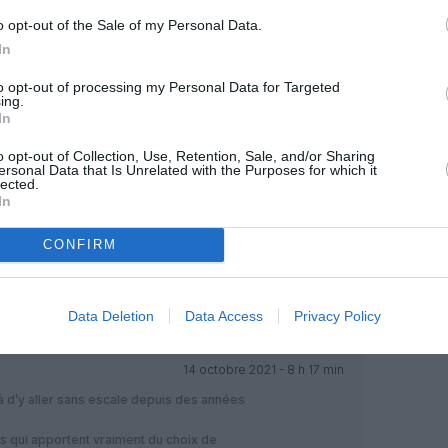
o opt-out of the Sale of my Personal Data.
MENTAIRE(S)
In
to opt-out of processing my Personal Data for Targeted
ing.
13 octobre 2021 - 14 h 56 min
In
r France moyen courier qui en a 99 et qui
o opt-out of Collection, Use, Retention, Sale, and/or Sharing
mps. Ça serait bien qu’ils rachètent
ersonal Data that Is Unrelated with the Purposes for which it
RÉPONDRE
lected.
In
CONFIRM
13 octobre 2021 - 22 h 31 min
 en direct?
RÉPONDRE
Data Deletion
Data Access
Privacy Policy
14 octobre 2021 - 8 h 17 min
d’y aller sans escale depuis des années
es qui apportent vraiment du choix de