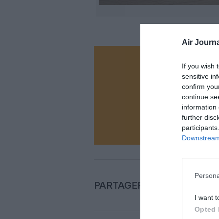
Air Journa
Vous ave
If you wish 
sensitive in
Soutenez
confirm you
continue se
information 
N
further disc
participants
Downstream 
Persona
PARTAGER L'ARTICLE
I want t
Opted 