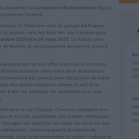
es dessertes de
Lanzarote et Fuerteventura
depuis
programme hivernal.
ntique, la filiale low-cost du groupe
Air France-
 le samedi, vers les deux îles des Canaries pour
écembre 2021 et le 26 mars 2022
. La liaison sera
 de Nantes, le vol triangulaire desservira d’abord
Biz
Poin
développement de son offre hivernale et confirme
ouvr
 Nantais auront le choix entre deux destinations
lati
 Fuerteventura est connue pour ses plages de sable
tique des sports nautiques comme le surf et la
uant à elle les amateurs de randonnée avec ses
s.
CHE
Airb
ière dans le ciel d’Europe. C’est une compagnie low-
moi
ipaux et non pas secondaires des grandes métropoles.
obje
d’occuper des positions de contre-feu vis-à-vis des
eu de tout bois. Comme la qualité du service de
lientèle, nous la recommandons à l’achat
», indique un