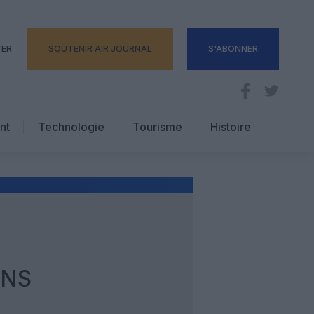
TER
SOUTENIR AIR JOURNAL
S'ABONNER
nt
Technologie
Tourisme
Histoire
Pratique
Hôtellerie
Voyages d’affaires
ONS
S