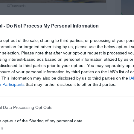
©Transavia
l -
Do Not Process My Personal Information
z apprécié l’article ?
to opt-out of the sale, sharing to third parties, or processing of your per
formation for targeted advertising by us, please use the below opt-out s
-nous, faites un don !
r selection. Please note that after your opt-out request is processed y
eing interest-based ads based on personal information utilized by us or
disclosed to third parties prior to your opt-out. You may separately opt-
OUS SOUTENIR
losure of your personal information by third parties on the IAB’s list of
. This information may also be disclosed by us to third parties on the
IA
Participants
that may further disclose it to other third parties.
l Data Processing Opt Outs
o opt-out of the Sharing of my personal data.
Facebook
Twitter
Pinterest
LinkedIn
Email
Print
In