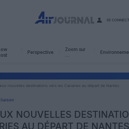
SE CONNEC
Low
Zoom sur
Perspective
Environneme
cost
…
Edito
En chiffres
Avis d’expert
deux nouvelles destinations vers les Canaries au départ de Nantes
AJ Académie
liaison
Vidéo
EUX NOUVELLES DESTINATI
RIES AU DÉPART DE NANTE