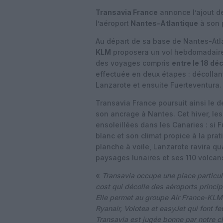
Transavia France
annonce l’ajout d
l’aéroport
Nantes-Atlantique
à son 
Au départ de sa base de Nantes-Atla
KLM
proposera un vol hebdomadaire,
des voyages compris
entre le 18 d
effectuée en deux étapes : décollant
Lanzarote et ensuite Fuerteventura.
Transavia France poursuit ainsi le 
son ancrage à Nantes. Cet hiver, les
ensoleillées dans les Canaries : si
blanc et son climat propice à la pra
planche à voile, Lanzarote ravira q
paysages lunaires et ses 110 volcan
«
Transavia occupe une place particul
cost qui décolle des aéroports princ
Elle permet au groupe Air France-KLM 
Ryanair, Volotea et easyJet qui font f
Transavia est jugée bonne par notre c