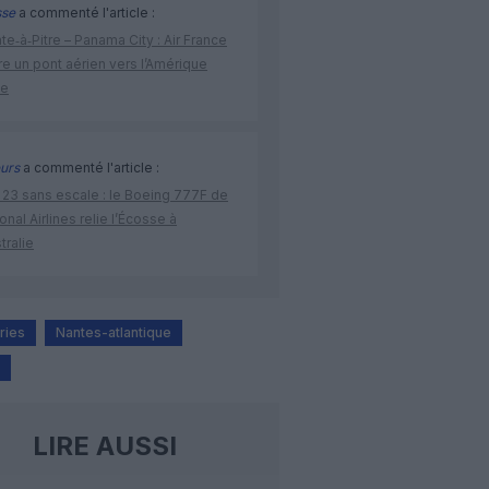
sse
a commenté l'article :
te‑à‑Pitre – Panama City : Air France
e un pont aérien vers l’Amérique
ne
urs
a commenté l'article :
 23 sans escale : le Boeing 777F de
onal Airlines relie l’Écosse à
stralie
ries
Nantes-atlantique
LIRE AUSSI