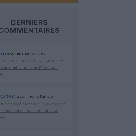
DERNIERS
COMMENTAIRES
ness
a commenté l'article :
te‑à‑Pitre – Panama City : Air France
e un pont aérien vers l’Amérique
ne
CK LAST
a commenté l'article :
us doit accélérer avec 90 avions par
s nécessaires pour atteindre son
ctif