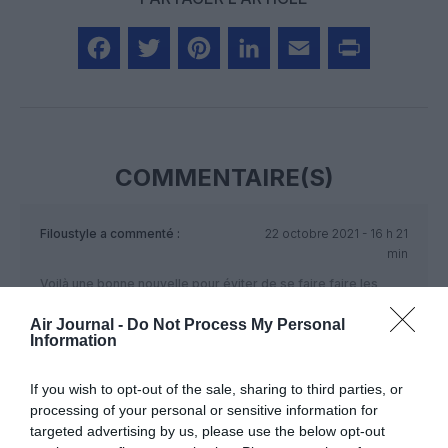
Facebook
Twitter
Pinterest
LinkedIn
Email
Print
COMMENTAIRE(S)
Filoustyle
a commenté :
22 octobre 2021 - 16 h 21
min
Voilà une bonne nouvelle pour éviter de se faire faire les
poches par les compagnies françaises qui sans vergogne
Air Journal -
Do Not Process My Personal
vous détroussent tel des bandits de grand chemin dés que
Information
les vacances approchent.
RÉPONDRE
If you wish to opt-out of the sale, sharing to third parties, or
processing of your personal or sensitive information for
targeted advertising by us, please use the below opt-out