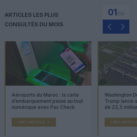
01
/
05
ARTICLES LES PLUS
CONSULTÉS DU MOIS
Aéroports du Maroc : la carte
Washington Du
d’embarquement passe au tout
Trump lance u
numérique avec Pax Check
de 22,5 millia
LIRE L'ARTICLE
LIRE L'ARTICL