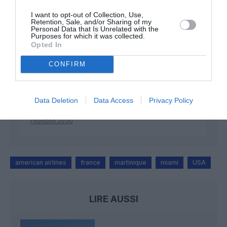
I want to opt-out of Collection, Use,
Retention, Sale, and/or Sharing of my
Personal Data that Is Unrelated with the
Purposes for which it was collected.
Mathématiques
a commenté l'article :
Opted In
19 h 23 sans escale : le Boeing 777F de National
Airlines relie l’Écosse à l’Australie
CONFIRM
Badissi novembri
a commenté l'article :
Data Deletion
Data Access
Privacy Policy
Nice–Corse : ces vols électriques qui se profilent à
l’horizon 2030
american airlines
france
martinique
miami
USA
LIRE AUSSI