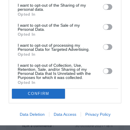
J’ai regardé les prix AH propose YUL/ALG a 1 500€
I want to opt-out of the Sharing of my
A/R c’est raisonnable.
personal data.
Opted In
La RAM elle, a trop de concurrence d’Afrique vers
Montréal : TP, SN, IB proposent l’Aller Retour de DSS
I want to opt-out of the Sale of my
a YUL a 400€ !
Personal Data.
Opted In
RÉPONDRE
I want to opt-out of processing my
Personal Data for Targeted Advertising.
Opted In
I want to opt-out of Collection, Use,
Mamadou DIALLO
a commenté :
30 octobre 2021 - 16 h 03
Retention, Sale, and/or Sharing of my
Personal Data that Is Unrelated with the
min
Purposes for which it was collected.
Opted In
J’étais sûr que cet article allait activer la guéguerre virtuelle
algéro-marocaine. J’avais vu juste. Continuez, les amis, vous
CONFIRM
êtes amusants.
RÉPONDRE
Data Deletion
Data Access
Privacy Policy
NDR
a commenté :
30 octobre 2021 - 18 h