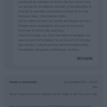
cassés et de mendier un avoir. Une fois l’avoir reçu
(ce qui est en soi déjà un miracle), il faut attendre 12
mois et re-mendier un remboursement. Et là, il ne
faut pas rêver, c’est silence radio.
Un tel mépris envers les clients est inégalé et nuit à
l’image de la compagnie, du pays et ne va pas
favoriser le retour des touristes.
C’est dommage, car c’est une belle compagnie, les
avions sont confortables, le service en vol est plus
que correct, mais le service client est déplorable,
lamentable, pitoyable, pathétique, honteux
RÉPONDRE
Kader
a commenté :
30 octobre 2021 - 6 h 51
min
Bizarre que le premier depart de Air Algerie de YUL part vide
:
https://observalgerie.com/2021/10/28/voyage/vol-moitie-