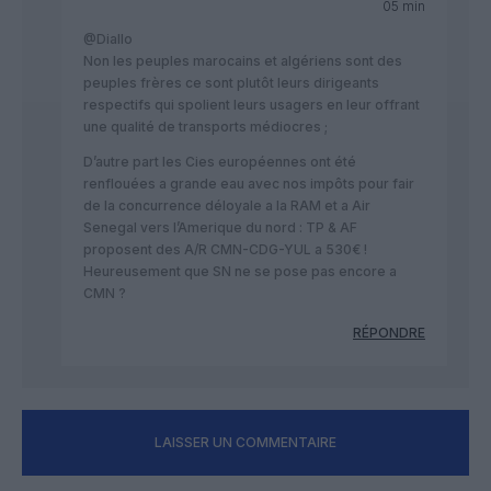
05 min
@Diallo
Non les peuples marocains et algériens sont des
peuples frères ce sont plutôt leurs dirigeants
respectifs qui spolient leurs usagers en leur offrant
une qualité de transports médiocres ;
D’autre part les Cies européennes ont été
renflouées a grande eau avec nos impôts pour fair
de la concurrence déloyale a la RAM et a Air
Senegal vers l’Amerique du nord : TP & AF
proposent des A/R CMN-CDG-YUL a 530€ !
Heureusement que SN ne se pose pas encore a
CMN ?
RÉPONDRE
LAISSER UN COMMENTAIRE