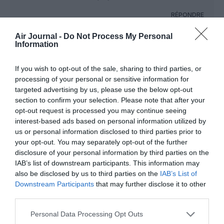
RÉPONDRE
Air Journal -
Do Not Process My Personal
Information
NDR
a commenté :
30 octobre 2021 - 13 h
35 min
If you wish to opt-out of the sale, sharing to third parties, or
@Sans Préjugés
processing of your personal or sensitive information for
Avant Covid19 la RAM envoyait 2 vols par jours vers
targeted advertising by us, please use the below opt-out
YUL et JFK le 1er a 14h impeccable pour les arrivés
section to confirm your selection. Please note that after your
matinales d’Afrique de l’ouest avec un retour
opt-out request is processed you may continue seeing
avantageux pour les expat’ marocains du Canada et
interest-based ads based on personal information utilized by
le 2e départ fut a 22h idoine pour les casablancais a
us or personal information disclosed to third parties prior to
l’aller et ayant un meilleur temps de trajet YUL-CMN-
your opt-out. You may separately opt-out of the further
ABJ.
disclosure of your personal information by third parties on the
@Brahim Batouche
IAB’s list of downstream participants. This information may
Ça fait presque 2 ans que les algériens du Canada
also be disclosed by us to third parties on the
IAB’s List of
sont interdits de rendre visite a leurs proches en
Downstream Participants
that may further disclose it to other
Algérie et le A330 part a moitié vide c’est louche
third parties.
vous ne trouvez pas ? Et ce avant même la
concurrence de Air Canada.
Personal Data Processing Opt Outs