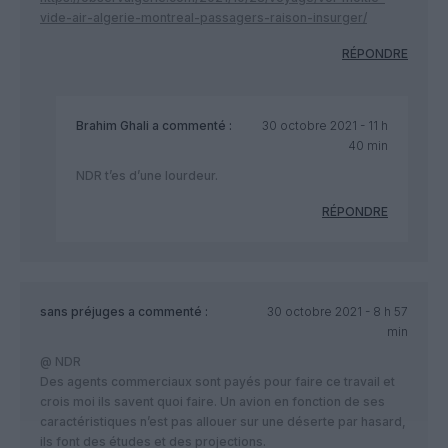
vide-air-algerie-montreal-passagers-raison-insurger/
RÉPONDRE
Brahim Ghali
a commenté :
30 octobre 2021 - 11 h
40 min
NDR t’es d’une lourdeur.
RÉPONDRE
sans préjuges
a commenté :
30 octobre 2021 - 8 h 57
min
@ NDR
Des agents commerciaux sont payés pour faire ce travail et
crois moi ils savent quoi faire. Un avion en fonction de ses
caractéristiques n’est pas allouer sur une déserte par hasard,
ils font des études et des projections.