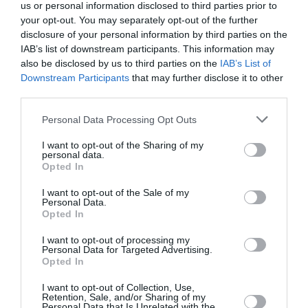
us or personal information disclosed to third parties prior to
FAIRE UN DON
your opt-out. You may separately opt-out of the further
disclosure of your personal information by third parties on the
IAB’s list of downstream participants. This information may
Appel aux lecteurs !
also be disclosed by us to third parties on the
IAB’s List of
Soutenez Air Journal participez
à son
Downstream Participants
that may further disclose it to other
développement !
third parties.
Personal Data Processing Opt Outs
NOUS SOUTENIR
I want to opt-out of the Sharing of my
personal data.
Opted In
I want to opt-out of the Sale of my
Personal Data.
Opted In
I want to opt-out of processing my
Personal Data for Targeted Advertising.
DERNIERS COMMENTAIRES
Opted In
I want to opt-out of Collection, Use,
Retention, Sale, and/or Sharing of my
Personal Data that Is Unrelated with the
Mathématiques
a commenté l'article :