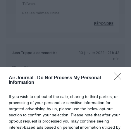
Taïwan.
Pas les mêmes Chine…..
RÉPONDRE
Juan Trippe
a commenté :
30 janvier 2022 - 21 h 43
min
@Icare38
China Airlines est une cie. taïwanaise. Taiwan n’a rien à voir
Air Journal -
Do Not Process My Personal
avec les JO de Pékin.
Information
RÉPONDRE
If you wish to opt-out of the sale, sharing to third parties, or
processing of your personal or sensitive information for
targeted advertising by us, please use the below opt-out
LAISSER UN COMMENTAIRE
section to confirm your selection. Please note that after your
opt-out request is processed you may continue seeing
interest-based ads based on personal information utilized by