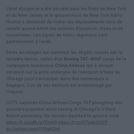
L’état d’urgence a été décrété pour les États de New York
et du New Jersey et la gouverneure de New York Kathy
Hochul a demandé de limiter les déplacements mais de
remplir quand même les voitures d’essence, d’eau et de
couvertures. Les lignes de trains régionaux sont
partiellement à l’arrêt.
Parmi les images qui montrent les dégâts causés par la
tempête Kenan, celles d’un
Boeing 747-400F
cargo de la
compagnie taïwanaise
China Airlines
qui a dérapé
vendredi sur la piste enneigée de l’aéroport O’Hare de
Chicago pour s’encastrer dans des conteneurs à
bagages. L’un de ses moteurs est endommagé par
l’impact.
CCTV captures China Airlines Cargo 747 ploughing into
ground equipment while taxiing at Chicago's O'Hare
Airport yesterday. No injuries reported to ground crew.
https://t.co/qMJaYDIyb9
https://t.co/V7yxb31GfY
pic.twitter.com/fY1FqAZHii