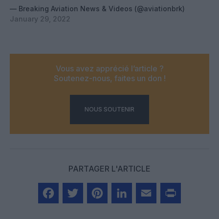
— Breaking Aviation News & Videos (@aviationbrk)
January 29, 2022
Vous avez apprécié l’article ?
Soutenez-nous, faites un don !
NOUS SOUTENIR
PARTAGER L'ARTICLE
Facebook
Twitter
Pinterest
LinkedIn
Email
Print