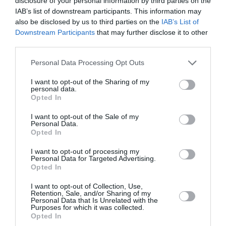
disclosure of your personal information by third parties on the
IAB’s list of downstream participants. This information may
also be disclosed by us to third parties on the
IAB’s List of
NOUS SOUTENIR
Downstream Participants
that may further disclose it to other
third parties.
Personal Data Processing Opt Outs
I want to opt-out of the Sharing of my
personal data.
Opted In
DERNIERS COMMENTAIRES
I want to opt-out of the Sale of my
Personal Data.
Opted In
I want to opt-out of processing my
Manfou
a commenté l'article :
Personal Data for Targeted Advertising.
Pyramides, croisières et mer Rouge : l’Égypte mise sur
Opted In
une saison record malgré le contexte géopolitique
I want to opt-out of Collection, Use,
Retention, Sale, and/or Sharing of my
Personal Data that Is Unrelated with the
Purposes for which it was collected.
TFFRYYZ
a commenté l'article :
Opted In