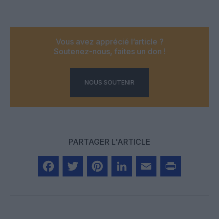
Vous avez apprécié l’article ?
Soutenez-nous, faites un don !
NOUS SOUTENIR
PARTAGER L'ARTICLE
Facebook
Twitter
Pinterest
LinkedIn
Email
Print