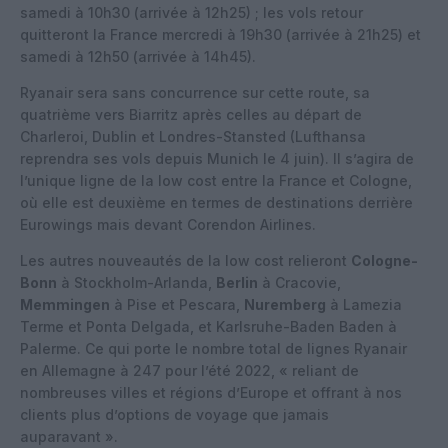
samedi à 10h30 (arrivée à 12h25) ; les vols retour
quitteront la France mercredi à 19h30 (arrivée à 21h25) et
samedi à 12h50 (arrivée à 14h45).
Ryanair sera sans concurrence sur cette route, sa
quatrième vers Biarritz après celles au départ de
Charleroi, Dublin et Londres-Stansted (Lufthansa
reprendra ses vols depuis Munich le 4 juin). Il s’agira de
l’unique ligne de la low cost entre la France et Cologne,
où elle est deuxième en termes de destinations derrière
Eurowings mais devant Corendon Airlines.
Les autres nouveautés de la low cost relieront
Cologne-
Bonn
à Stockholm-Arlanda,
Berlin
à Cracovie,
Memmingen
à Pise et Pescara,
Nuremberg
à Lamezia
Terme et Ponta Delgada, et Karlsruhe-Baden Baden à
Palerme. Ce qui porte le nombre total de lignes Ryanair
en Allemagne à 247 pour l’été 2022, « reliant de
nombreuses villes et régions d’Europe et offrant à nos
clients plus d’options de voyage que jamais
auparavant ».