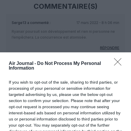
COMMENTAIRE(S)
Serge13
a commenté :
17 mars 2022 - 8 h 06 min
Ryanair poursuit son développement et rien ni personne ne
l’empêchera. La concurrence est atomisée.
RÉPONDRE
Air Journal -
Do Not Process My Personal
Information
LAISSER UN COMMENTAIRE
If you wish to opt-out of the sale, sharing to third parties, or
processing of your personal or sensitive information for
targeted advertising by us, please use the below opt-out
FAIRE UN DON
section to confirm your selection. Please note that after your
opt-out request is processed you may continue seeing
Appel aux lecteurs !
interest-based ads based on personal information utilized by
us or personal information disclosed to third parties prior to
Soutenez Air Journal participez
à son
your opt-out. You may separately opt-out of the further
développement !