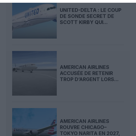
UNITED-DELTA : LE COUP
DE SONDE SECRET DE
SCOTT KIRBY QUI...
AMERICAN AIRLINES
ACCUSÉE DE RETENIR
TROP D’ARGENT LORS...
AMERICAN AIRLINES
ROUVRE CHICAGO–
TOKYO NARITA EN 2027,