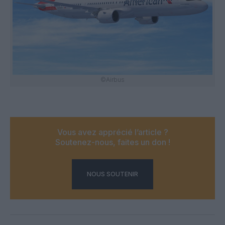
©Airbus
Vous avez apprécié l’article ?
Soutenez-nous, faites un don !
NOUS SOUTENIR