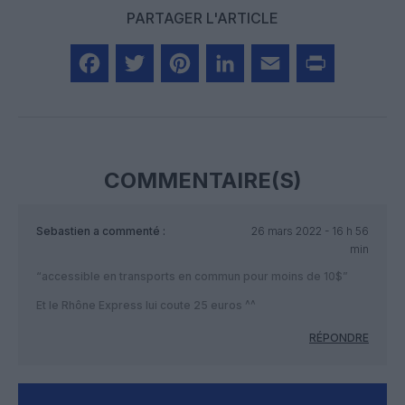
PARTAGER L'ARTICLE
Facebook
Twitter
Pinterest
LinkedIn
Email
Print
COMMENTAIRE(S)
Sebastien
a commenté :
26 mars 2022 - 16 h 56
min
“accessible en transports en commun pour moins de 10$”
Et le Rhône Express lui coute 25 euros ^^
RÉPONDRE