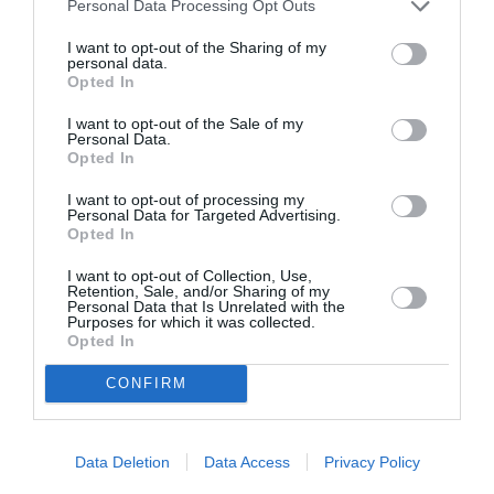
Personal Data Processing Opt Outs
I want to opt-out of the Sharing of my
personal data.
Mathématiques
a commenté l'article :
Opted In
19 h 23 sans escale : le Boeing 777F de National
I want to opt-out of the Sale of my
Airlines relie l’Écosse à l’Australie
Personal Data.
Opted In
I want to opt-out of processing my
Badissi novembri
a commenté l'article :
Personal Data for Targeted Advertising.
Nice–Corse : ces vols électriques qui se profilent à
Opted In
l’horizon 2030
I want to opt-out of Collection, Use,
Retention, Sale, and/or Sharing of my
Personal Data that Is Unrelated with the
Purposes for which it was collected.
Opted In
american airlines
CONFIRM
LIRE AUSSI
Data Deletion
Data Access
Privacy Policy