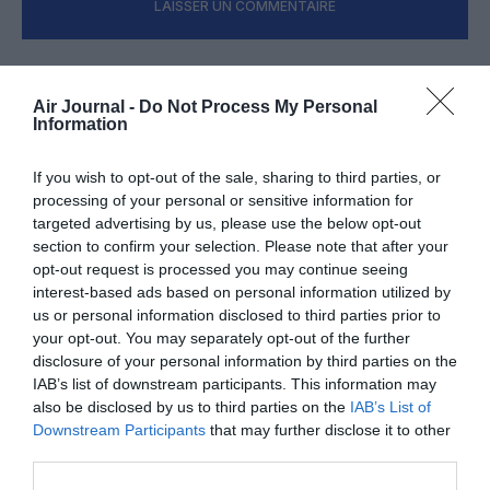
LAISSER UN COMMENTAIRE
FAIRE UN DON
Air Journal -
Do Not Process My Personal
Information
Appel aux lecteurs !
If you wish to opt-out of the sale, sharing to third parties, or
Soutenez Air Journal participez
à son
processing of your personal or sensitive information for
développement !
targeted advertising by us, please use the below opt-out
section to confirm your selection. Please note that after your
opt-out request is processed you may continue seeing
interest-based ads based on personal information utilized by
NOUS SOUTENIR
us or personal information disclosed to third parties prior to
your opt-out. You may separately opt-out of the further
disclosure of your personal information by third parties on the
IAB’s list of downstream participants. This information may
also be disclosed by us to third parties on the
IAB’s List of
Downstream Participants
that may further disclose it to other
third parties.
DERNIERS COMMENTAIRES