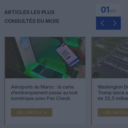
01
/
05
ARTICLES LES PLUS
CONSULTÉS DU MOIS
Aéroports du Maroc : la carte
Washington Du
d’embarquement passe au tout
Trump lance u
numérique avec Pax Check
de 22,5 millia
LIRE L'ARTICLE
LIRE L'ARTICL