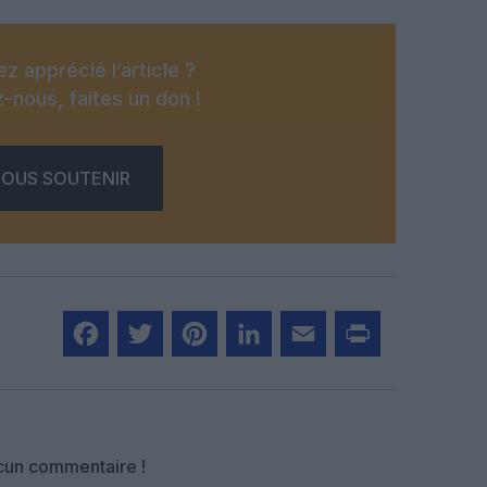
z apprécié l’article ?
-nous, faites un don !
OUS SOUTENIR
Facebook
Twitter
Pinterest
LinkedIn
Email
Print
un commentaire !