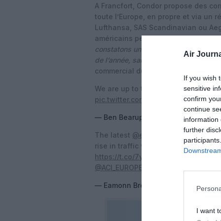
A Francfort, Condor propose des co
toute l’Europe, en propre et via un r
Lufthansa, SAS Scandinavian ou Aege
américains peuvent profiter du part
constatons une vive appétence de la c
Air Journa
de l’année, sans qu’à, aucun moment 
commercial du vendeur de billets d
If you wish 
sensitive in
We are up to three aircraft in the n
confirm you
pic.twitter.com/ZvAo1wF8rx
continue se
— Ben Bearup (@TheAviationBeat)
A
information 
further disc
The latest
@eurocontrol
Aviation As
participants
rise in traffic with the US 🇺🇸 sinc
Downstream 
https://t.co/7yBoK7jZXh
@Transport_
@ACI_EUROPE
@FAANews
pic.twitt
— Eamonn Brennan (@BrennanEN2
Persona
I want t