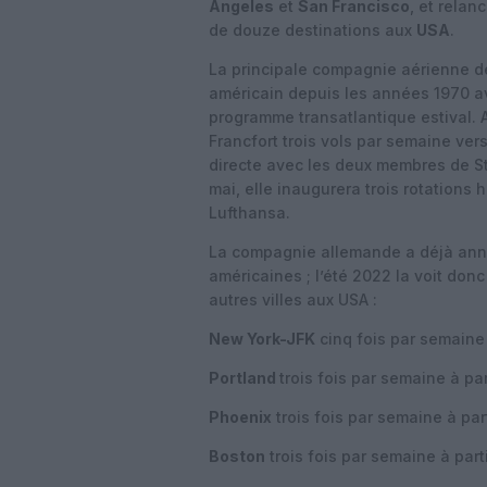
Angeles
et
San Francisco
, et relan
de douze destinations aux
USA
.
La principale compagnie aérienne de
américain depuis les années 1970 ave
programme transatlantique estival. 
Francfort trois vols par semaine ver
directe avec les deux membres de Sta
mai, elle inaugurera trois rotation
Lufthansa.
La compagnie allemande a déjà annon
américaines ; l’été 2022 la voit do
autres villes aux USA :
New York-JFK
cinq fois par semaine 
Portland
trois fois par semaine à par
Phoenix
trois fois par semaine à par
Boston
trois fois par semaine à part