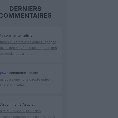
DERNIERS
COMMENTAIRES
R
a commenté l'article :
rôles aux frontières entre l’Espagne
’Italie : des arrivées plus longues, des
respondances à risque
ge13
a commenté l'article :
as ouvre une ligne directe entre
ine et Bruxelles
d
a commenté l'article :
bilité du COMAC C919 : des
malies signalées dans un document