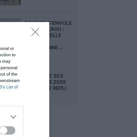
CONDOR S’ENVOLE
VERS CHICAGO :
UNE NOUVELLE
LIGNE
QUOTIDIENNE...
sonal or
ection to
ou may
 personal
FRAPORT
out of the
MAINTIENT SES
 downstream
OBJECTIFS 2026
B’s List of
MALGRÉ LE REPLI
DU...