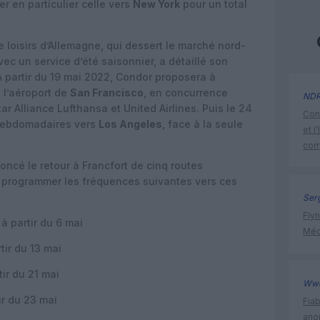
cer en particulier celle vers
New York
pour un total
 loisirs d’Allemagne, qui dessert le marché nord-
c un service d’été saisonnier, a détaillé son
A partir du 19 mai 2022, Condor proposera à
s l’aéroport de
San Francisco
, en concurrence
ND
r Alliance Lufthansa et United Airlines. Puis le 24
Cont
s hebdomadaires vers
Los Angeles
, face à la seule
et l
cor
cé le retour à Francfort de cinq routes
nc programmer les fréquences suivantes vers ces
Ser
Flyn
à partir du 6 mai
Méd
tir du 13 mai
tir du 21 mai
Ww
ir du 23 mai
Fia
ano