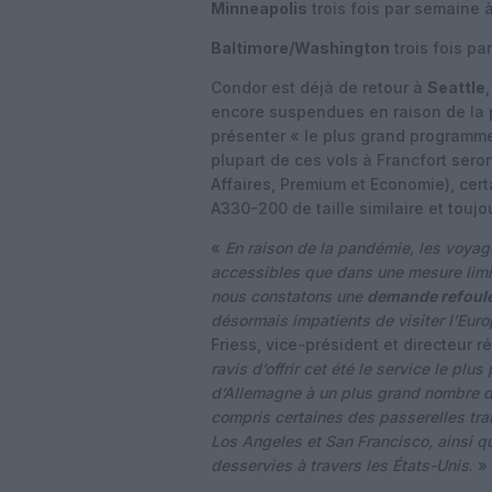
Minneapolis
trois fois par semaine à
Baltimore/Washington
trois fois pa
Condor est déjà de retour à
Seattle
encore suspendues en raison de la 
présenter « le plus grand programme 
plupart de ces vols à Francfort ser
Affaires, Premium et Economie), cert
A330-200 de taille similaire et toujou
«
En raison de la pandémie, les voyag
accessibles que dans une mesure limi
nous constatons une
demande refoulé
désormais impatients de visiter l’Eur
Friess, vice-président et directeur 
ravis d’offrir cet été le service le plu
d’Allemagne à un plus grand nombre d’
compris certaines des passerelles tr
Los Angeles et San Francisco, ainsi q
desservies à travers les États-Unis
. »