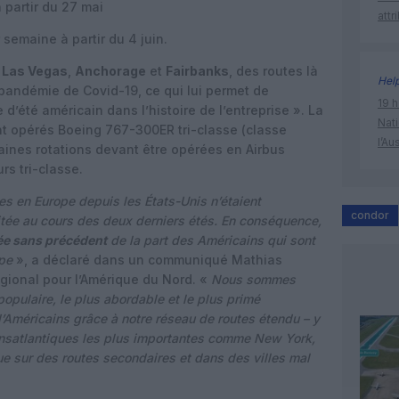
 partir du 27 mai
attr
r semaine à partir du 4 juin.
,
Las Vegas
,
Anchorage
et
Fairbanks
, des routes là
Hel
pandémie de Covid-19, ce qui lui permet de
19 h
d’été américain dans l’histoire de l’entreprise ». La
Nati
ont opérés Boeing 767-300ER tri-classe (classe
l’Au
aines rotations devant être opérées en Airbus
rs tri-classe.
es en Europe depuis les États-Unis n’étaient
condor
tée au cours des deux derniers étés. En conséquence,
e sans précédent
de la part des Américains qui sont
ope
», a déclaré dans un communiqué Mathias
régional pour l’Amérique du Nord. «
Nous sommes
s populaire, le plus abordable et le plus primé
Américains grâce à notre réseau de routes étendu – y
ansatlantiques les plus importantes comme New York,
ue sur des routes secondaires et dans des villes mal