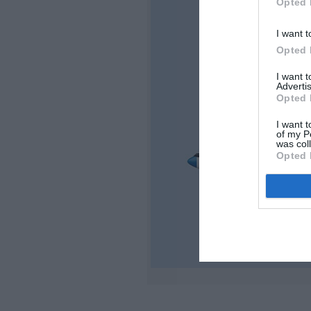
Opted 
I want t
Opted 
I want 
Advertis
Opted 
I want t
of my P
was col
Opted 