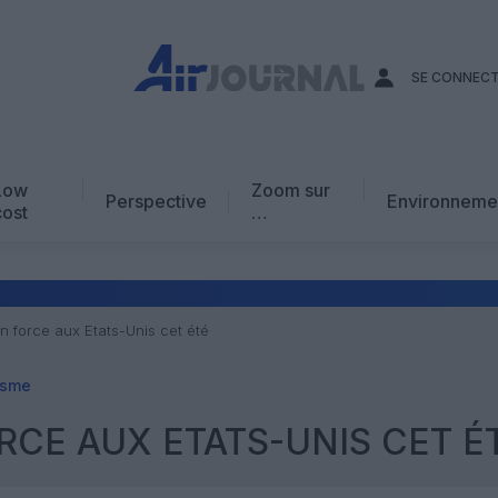
SE CONNEC
Low
Zoom sur
Perspective
Environneme
cost
…
Edito
En chiffres
Avis d’expert
 force aux Etats-Unis cet été
AJ Académie
isme
Vidéo
CE AUX ETATS-UNIS CET É