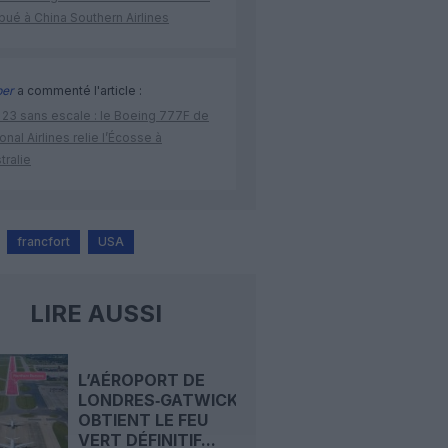
ibué à China Southern Airlines
per
a commenté l'article :
 23 sans escale : le Boeing 777F de
onal Airlines relie l’Écosse à
stralie
francfort
USA
LIRE AUSSI
L’AÉROPORT DE
LONDRES‑GATWICK
OBTIENT LE FEU
VERT DÉFINITIF...