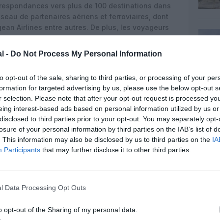
rrespondances vers plus de 100 destinations dans
éseau de partenaires aériens et ferroviaires, dont
an Airlines entre autres. De plus, les voyageurs
enariat interligne de Condor avec
JetBlue
. «
Nous
lientèle européenne pour les USA, et depuis le début
l -
Do Not Process My Personal Information
cette envie ne se démente »,
fait observer le service
’avion à bas coût Monde-du-Voyage.com.
to opt-out of the sale, sharing to third parties, or processing of your per
formation for targeted advertising by us, please use the below opt-out s
ew Condor livery. Which color do you prefer?
r selection. Please note that after your opt-out request is processed y
eing interest-based ads based on personal information utilized by us or
pril 13, 2022
disclosed to third parties prior to your opt-out. You may separately opt-
losure of your personal information by third parties on the IAB’s list of
sessment includes this graph showing a striking
. This information may also be disclosed by us to third parties on the
IA
e the end of January. Now at around 900 flights/day
Participants
that may further disclose it to other third parties.
EU
@ECACceac
@IATA
@A4Europe
@CANSOEurope
er.com/5FgB4jZehn
3)
April 14, 2022
l Data Processing Opt Outs
o opt-out of the Sharing of my personal data.