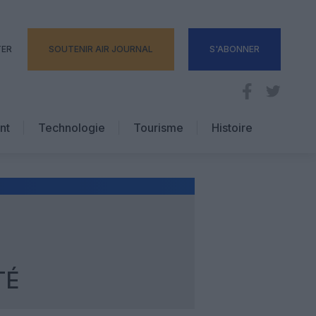
TER
SOUTENIR AIR JOURNAL
S'ABONNER
nt
Technologie
Tourisme
Histoire
Pratique
Hôtellerie
Voyages d’affaires
TÉ