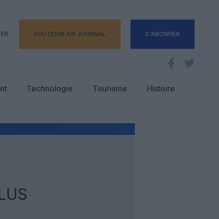
TER
SOUTENIR AIR JOURNAL
S'ABONNER
nt
Technologie
Tourisme
Histoire
Pratique
Hôtellerie
Voyages d’affaires
PLUS