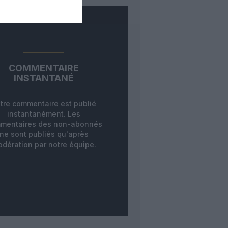
COMMENTAIRE
INSTANTANÉ
tre commentaire est publié
instantanément. Les
mentaires des non-abonnés
ne sont publiés qu'après
dération par notre équipe.