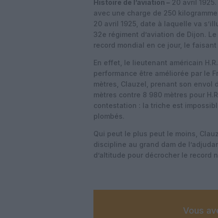
Histoire de l’aviation –
20 avril 1925
avec une charge de 250 kilogrammes
20 avril 1925, date à laquelle va s’i
32e régiment d’aviation de Dijon. Le
record mondial en ce jour, le faisant
En effet, le lieutenant américain H.R.
performance être améliorée par le F
mètres, Clauzel, prenant son envol d
mètres contre 8 980 mètres pour H.R. 
contestation : la triche est impossi
plombés.
Qui peut le plus peut le moins, Cla
discipline au grand dam de l’adjudan
d’altitude pour décrocher le record 
Vous ave