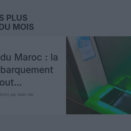
S PLUS
DU MOIS
du Maroc : la
mbarquement
out
 avec Pax
12h00
par Alain Hai