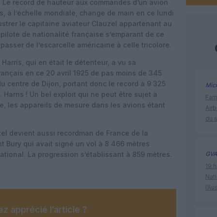
. Le record de hauteur aux commandes d’un avion
, à l’échelle mondiale, change de main en ce lundi
llustrer le capitaine aviateur Clauzel appartenant au
 pilote de nationalité française s’emparant de ce
 passer de l’escarcelle américaine à celle tricolore.
 Harris, qui en était le détenteur, a vu sa
rançais en ce 20 avril 1925 de pas moins de 345
u centre de Dijon, portant donc le record à 9 325
Mic
Harris ! Un bel exploit qui ne peut être sujet à
Far
ble, les appareils de mesure dans les avions étant
Air
du 
uzel devient aussi recordman de France de la
t Bury qui avait signé un vol à 8 466 mètres
national. La progression s’établissant à 859 mètres.
GVA
19 h
Nati
l’Au
z apprécié l’article ?