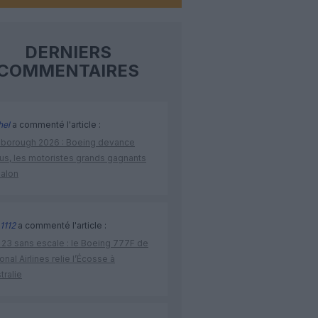
DERNIERS
COMMENTAIRES
hel
a commenté l'article :
nborough 2026 : Boeing devance
bus, les motoristes grands gagnants
salon
1112
a commenté l'article :
 23 sans escale : le Boeing 777F de
onal Airlines relie l’Écosse à
stralie