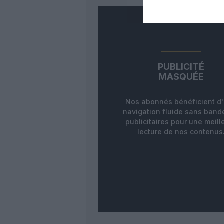
PUBLICITÉ
MASQUÉE
Nos abonnés bénéficient d
navigation fluide sans ban
publicitaires pour une meill
lecture de nos contenus