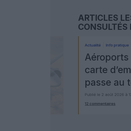
ARTICLES LE
CONSULTÉS 
Actualité
Info pratique
Aéroports 
carte d’e
passe au t
numérique
Publié le 2 août 2026 à 
12 commentaires
Check