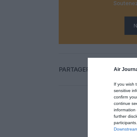
Soutenez
N
PARTAGER L'ARTICLE
Air Journa
If you wish 
sensitive in
confirm you
continue se
Auc
information 
further disc
participants
LAISS
Downstream 