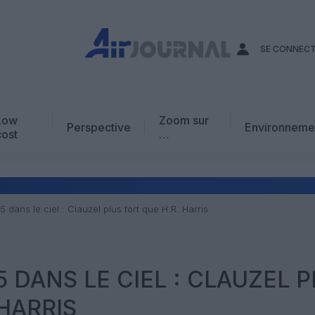
SE CONNEC
Low
Zoom sur
Perspective
Environneme
cost
…
Edito
En chiffres
Avis d’expert
5 dans le ciel : Clauzel plus fort que H.R. Harris
AJ Académie
Vidéo
25 DANS LE CIEL : CLAUZEL 
HARRIS