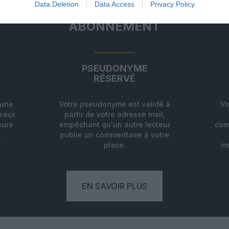
Data Deletion
Data Access
Privacy Policy
ABONNEMENT
PSEUDONYME
RÉSERVÉ
'une
Votre pseudonyme est validé à
Vo
deaux
partir de votre adresse mail,
eure
empêchant qu'un autre lecteur
com
.
publie un commentaire à votre
place.
mo
EN SAVOIR PLUS