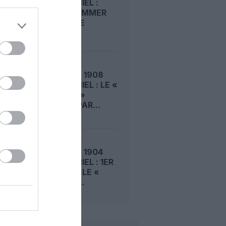
DANS LE CIEL :
ROGER SOMMER
PERMET LE
SACRE...
LE 5 AOÛT 1908
DANS LE CIEL : LE «
ZEPPELIN »
DÉTRUIT PAR...
LE 4 AOÛT 1904
DANS LE CIEL : 1ER
VOL POUR LE «
LEBAUDY...