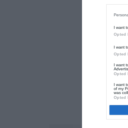
Persona
I want t
Opted 
I want t
Opted 
I want 
Advertis
Opted 
I want t
of my P
was col
Opted 