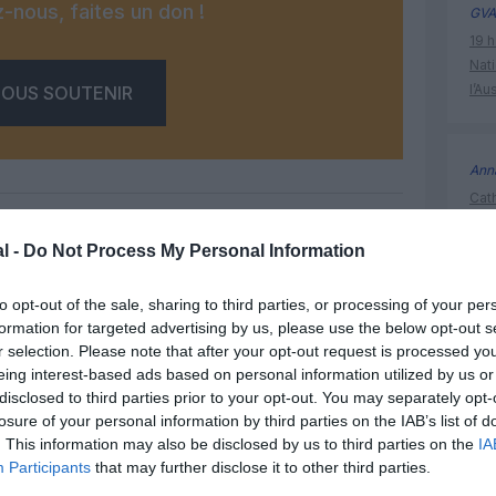
-nous, faites un don !
GVA
19 h
Nati
l’Au
OUS SOUTENIR
Ann
Cath
en 
car
l -
Do Not Process My Personal Information
Facebook
Twitter
Pinterest
LinkedIn
Email
Print
to opt-out of the sale, sharing to third parties, or processing of your per
formation for targeted advertising by us, please use the below opt-out s
histoire 
r selection. Please note that after your opt-out request is processed y
eing interest-based ads based on personal information utilized by us or
un commentaire !
disclosed to third parties prior to your opt-out. You may separately opt-
losure of your personal information by third parties on the IAB’s list of
. This information may also be disclosed by us to third parties on the
IA
ER UN COMMENTAIRE
Participants
that may further disclose it to other third parties.