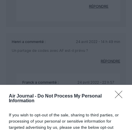
RÉPONDRE
Henri
a commenté :
24 avril 2022 - 14 h 49 min
Un partage de codes avec AF est-il prévu ?
RÉPONDRE
Franck
a commenté :
24 avril 2022 - 22 h 57
min
Air Journal -
Do Not Process My Personal
Oui, j’y vais en juillet avec des vols AF.
Information
RÉPONDRE
If you wish to opt-out of the sale, sharing to third parties, or
processing of your personal or sensitive information for
targeted advertising by us, please use the below opt-out