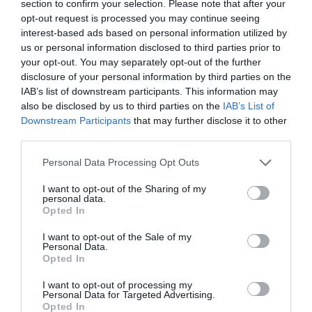
section to confirm your selection. Please note that after your
Le Féroïen
a commenté :
24 avril 2022 - 23 h 36 min
opt-out request is processed you may continue seeing
interest-based ads based on personal information utilized by
Paris, une belle destination sauvage connue pour ses rue
us or personal information disclosed to third parties prior to
sales, son métro infesté de voleurs à la tire, ses Champs
Élysées pillés par des gilets jaunes tous les week-end et où
your opt-out. You may separately opt-out of the further
les cars de touristes (femmes, enfants, vieillards…) subissent
disclosure of your personal information by third parties on the
des sorts semblables à ceux des diligences dans les
IAB’s list of downstream participants. This information may
westerns.
also be disclosed by us to third parties on the
IAB’s List of
Une bien belle destination à boycotter si on veut rester entier.
Downstream Participants
that may further disclose it to other
third parties.
RÉPONDRE
Personal Data Processing Opt Outs
I want to opt-out of the Sharing of my
florian
a commenté :
25 avril 2022 - 14 h 51 min
personal data.
Opted In
Boycott CDG et ses émissions de CO2
I want to opt-out of the Sale of my
RÉPONDRE
Personal Data.
Opted In
I want to opt-out of processing my
Personal Data for Targeted Advertising.
LAISSER UN COMMENTAIRE
Opted In