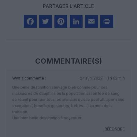
PARTAGER L'ARTICLE
Facebook
Twitter
Pinterest
LinkedIn
Email
Print
COMMENTAIRE(S)
Wwf
a commenté :
24 avril 2022 - 11 h 02 min
Une belle destination sauvage bien connue pour ses
massacres de dauphins où la population assoiffée de sang
se réunit pour tuer tous les animaux qu’elle peut attraper sans
exception ( femelles gestantes, bébés….) au nom de la
tradition.
Une bien belle destination à boycotter.
RÉPONDRE