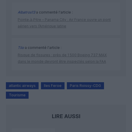
Albatros13
a commenté l'article :
Pointe‑à‑Pitre – Panama City : Air France ouvre un pont
aérien vers l’Amérique latine
Tilo
a commenté l'article :
Risque de fissures : près de 1 500 Boeing 737 MAX
dans le monde devront être inspectés selon la FAA
atlantic airways
Iles Feroe
Paris Roissy-CDG
Tourisme
LIRE AUSSI