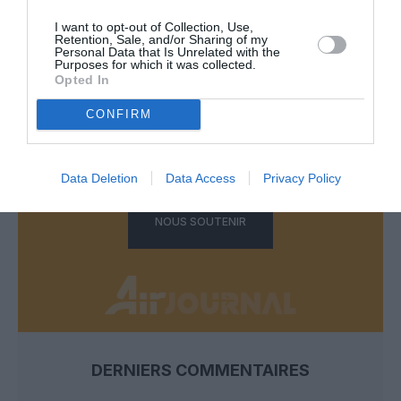
I want to opt-out of Collection, Use,
Retention, Sale, and/or Sharing of my
Personal Data that Is Unrelated with the
FAIRE UN DON
Purposes for which it was collected.
Opted In
Appel aux lecteurs !
CONFIRM
Soutenez Air Journal participez
à son
développement !
Data Deletion
Data Access
Privacy Policy
NOUS SOUTENIR
DERNIERS COMMENTAIRES