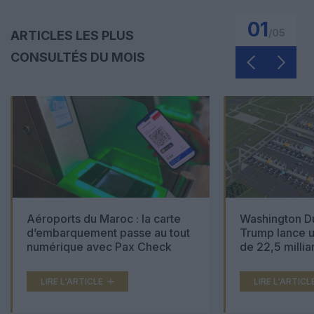
01
/
05
ARTICLES LES PLUS
CONSULTÉS DU MOIS
Aéroports du Maroc : la carte
Washington Du
d’embarquement passe au tout
Trump lance u
numérique avec Pax Check
de 22,5 millia
LIRE L'ARTICLE
LIRE L'ARTICL