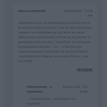
abnce
a commenté :
24 avril 2022 - 11 h 19
min
Visiblement vous ne connaissez pas les Iles Féroé
et encore moins sa culture, vous en avez une vision
réduite à un évènement qui est remis en cause
même là bas surtout suite à l’effet de l’an dernier. la
population n’est pas plus ” assoiffée” de sang que
la population française …ou r… C’est étrange
comme beaucoup ont besoin de déverser leur(s)
frustration(s) et haine sur le moindre forum…c’est
très triste.
RÉPONDRE
Effectivement…
a
24 avril 2022 - 13 h
commenté :
12 min
…c’est très triste…surtout pour les
dauphins!