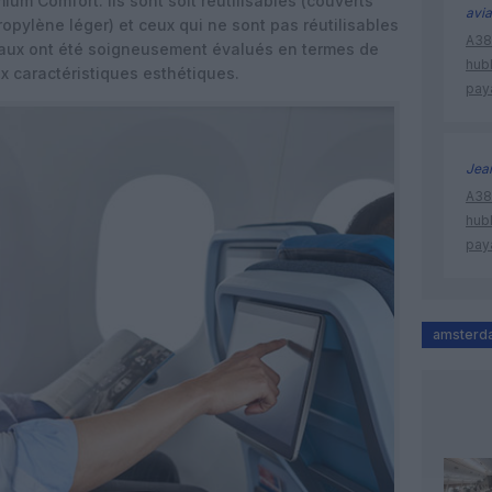
um Comfort. Ils sont soit réutilisables (couverts
avia
ropylène léger) et ceux qui ne sont pas réutilisables
A380
riaux ont été soigneusement évalués en termes de
hub
ux caractéristiques esthétiques.
pay
Jea
A380
hub
pay
amsterd