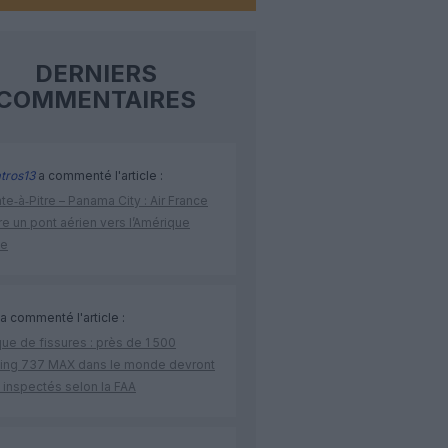
DERNIERS
COMMENTAIRES
tros13
a commenté l'article :
te‑à‑Pitre – Panama City : Air France
e un pont aérien vers l’Amérique
ne
a commenté l'article :
ue de fissures : près de 1 500
ing 737 MAX dans le monde devront
 inspectés selon la FAA