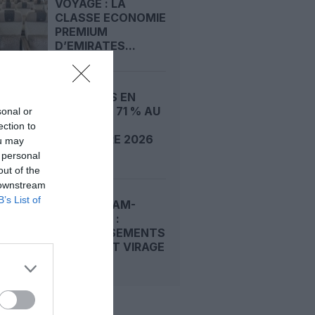
VOYAGE : LA
CLASSE ECONOMIE
PREMIUM
D’EMIRATES...
BÉNÉFICES EN
CHUTE DE 71 % AU
sonal or
DEUXIÈME
ection to
TRIMESTRE 2026
ou may
:...
 personal
out of the
 downstream
B’s List of
AMSTERDAM-
SCHIPHOL :
INVESTISSEMENTS
RECORD ET VIRAGE
VERS...