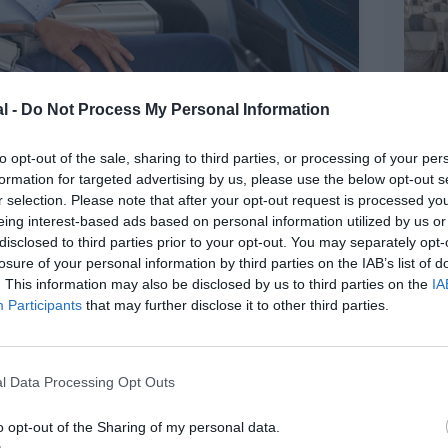
l -
Do Not Process My Personal Information
©KLM
ou deux repas chauds seront servis en Premium
to opt-out of the sale, sharing to third parties, or processing of your per
aura toujours un choix de plats de viande, de
formation for targeted advertising by us, please use the below opt-out s
as, les passagers se verront offrir du café, du thé,
r selection. Please note that after your opt-out request is processed y
été de collations et de cocktails seront également
eing interest-based ads based on personal information utilized by us or
disclosed to third parties prior to your opt-out. You may separately opt-
n grande partie sélectionnés « parmi ceux qui étaient
losure of your personal information by third parties on the IAB’s list of
iness Class ».
. This information may also be disclosed by us to third parties on the
IA
sa sœur Air France ou des autres, l’expérience
Participants
that may further disclose it to other third parties.
a
à l’aéroport
, où les passagers bénéficieront
ibles et de privilèges
SkyPriority
, y compris
référentiels.
l Data Processing Opt Outs
o opt-out of the Sharing of my personal data.