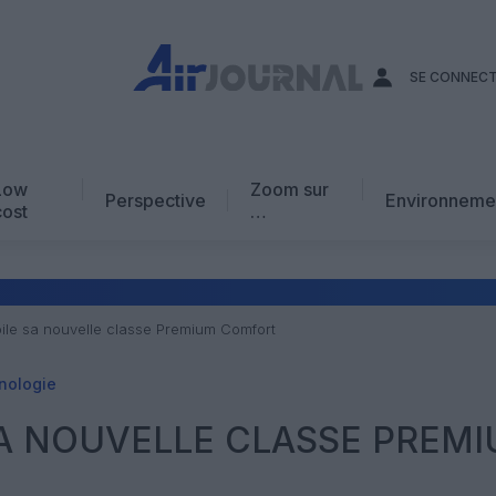
SE CONNEC
Low
Zoom sur
Perspective
Environneme
cost
…
Edito
En chiffres
Avis d’expert
ile sa nouvelle classe Premium Comfort
AJ Académie
nologie
Vidéo
A NOUVELLE CLASSE PREM