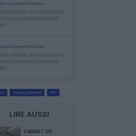
tion
a commenté l'article :
 de Lufthansa : les « vrais » sièges
lot en classe Affaires deviennent
ants
nlou
a commenté l'article :
 de Lufthansa : les « vrais » sièges
lot en classe Affaires deviennent
ants
am
classe premium
klm
LIRE AUSSI
CARNET DE