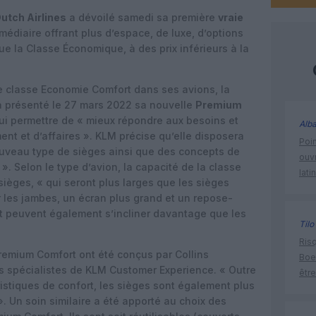
utch Airlines
a dévoilé samedi sa première
vraie
médiaire offrant plus d’espace, de luxe, d’options
que la Classe Économique, à des prix inférieurs à la
 classe Economie Comfort dans ses avions, la
 présenté le 27 mars 2022 sa nouvelle
Premium
lui permettre de « mieux répondre aux besoins et
Alba
nt et d’affaires ». KLM précise qu’elle disposera
Poin
ouveau type de sièges ainsi que des concepts de
ouvr
 ». Selon le type d’avion, la capacité de la classe
lati
ièges, « qui seront plus larges que les sièges
r les jambes, un écran plus grand et un repose-
t peuvent également s’incliner davantage que les
Tilo
Risq
remium Comfort ont été conçus par Collins
Boe
s spécialistes de KLM Customer Experience. « Outre
être
ristiques de confort, les sièges sont également plus
. Un soin similaire a été apporté au choix des