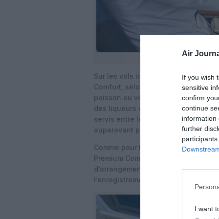
Air Journa
Sur les vols intercontinentaux, un 
If you wish 
Comfort, selon la durée du vol. Il y 
sensitive in
poisson ou végétariens. Après le rep
confirm you
des liqueurs et des glaces. Une vari
continue se
information 
servis entre les repas, qui seront e
further disc
auparavant populaires en World Bus
participants
Comme pour les classes Premium de 
Downstream 
Premium Comfort Class commencer
d’arrangements de bagages plus flex
l’enregistrement et l’embarquement p
Persona
I want t