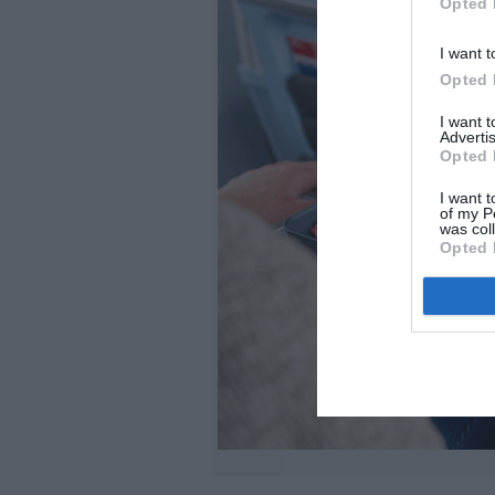
Opted 
I want t
Opted 
I want 
Advertis
Opted 
I want t
of my P
was col
Opted 