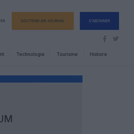
TER
SOUTENIR AIR JOURNAL
S'ABONNER
nt
Technologie
Tourisme
Histoire
Pratique
Hôtellerie
Voyages d’affaires
IUM