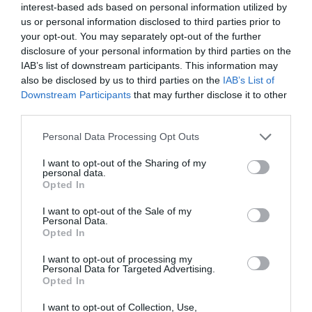
interest-based ads based on personal information utilized by
Facebook
Twitter
Pinterest
LinkedIn
Email
Print
us or personal information disclosed to third parties prior to
your opt-out. You may separately opt-out of the further
disclosure of your personal information by third parties on the
IAB’s list of downstream participants. This information may
COMMENTAIRE(S)
also be disclosed by us to third parties on the
IAB’s List of
Downstream Participants
that may further disclose it to other
third parties.
Saint Pierre
a commenté :
20 juin 2022 - 12 h 33 min
Reunion-Bangkok & Chennai considérés comme vols
Personal Data Processing Opt Outs
régionaux …elle est vraiment immense cette région !
Cela dit lorsqu’on parle de Réunion dans ce cas on parle de
I want to opt-out of the Sharing of my
personal data.
l’aéroport Rolland Garros mais y a-t-il toujours des vols à
Opted In
Pierrefonds notamment vers Maurice ?
I want to opt-out of the Sale of my
RÉPONDRE
Personal Data.
Opted In
I want to opt-out of processing my
Personal Data for Targeted Advertising.
LAISSER UN COMMENTAIRE
Opted In
I want to opt-out of Collection, Use,