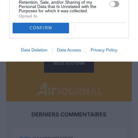
Retention, Sale, and/or Sharing of my
Personal Data that Is Unrelated with the
FAIRE UN DON
Purposes for which it was collected.
Opted In
Appel aux lecteurs !
CONFIRM
Soutenez Air Journal participez
à son
développement !
Data Deletion
Data Access
Privacy Policy
NOUS SOUTENIR
DERNIERS COMMENTAIRES
strider_on
a commenté l'article :