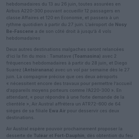
hebdomadaires du 13 au 26 juin, toutes assurées en
Airbus A220-300 pouvant accueillir 12 passagers en
classe Affaires et 120 en Economie, et passera à un
rythme quotidien à partir du 27 juin. L’aéroport de
Nosy
Be-Fascene
a de son côté droit à jusqu’à 4 vols
hebdomadaires
Deux autres destinations malgaches seront relancées
d’ici la fin du mois : Tamatave (
Toamasina
) avec 2
fréquences hebdomadaires à partir du 28 juin, et Diego
Suarez (
Antsiranana
) avec un vol par semaine dès le 27
juin. La compagnie précise que ces deux aéroports
« nécessitent encore des travaux pour permettre l’accueil
d’appareils moyens porteurs comme l’A220-300 ». En
attendant, « pour répondre à une forte demande de la
clientèle », Air Austral affrétera un ATR72-600 de 64
sièges de sa filiale
Ewa Air
pour desservir ces deux
destinations.
Air Austral espère pouvoir prochainement proposer la
desserte de
Tuléar
et
Fort-Dauphin
, dès obtention du feu