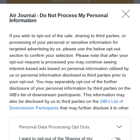
Air Journal -
Do Not Process My Personal
Appel aux lecteurs !
Information
Soutenez Air Journal participez
à son
développement !
If you wish to opt-out of the sale, sharing to third parties, or
processing of your personal or sensitive information for
targeted advertising by us, please use the below opt-out
section to confirm your selection. Please note that after your
NOUS SOUTENIR
opt-out request is processed you may continue seeing
interest-based ads based on personal information utilized by
us or personal information disclosed to third parties prior to
your opt-out. You may separately opt-out of the further
disclosure of your personal information by third parties on the
IAB’s list of downstream participants. This information may
also be disclosed by us to third parties on the
IAB’s List of
DERNIERS COMMENTAIRES
Downstream Participants
that may further disclose it to other
third parties.
Personal Data Processing Opt Outs
atplhkt
a commenté l'article :
I want to opt-out of the Sharing of my
Contrôles aux frontières entre l’Espagne et l’Italie : des