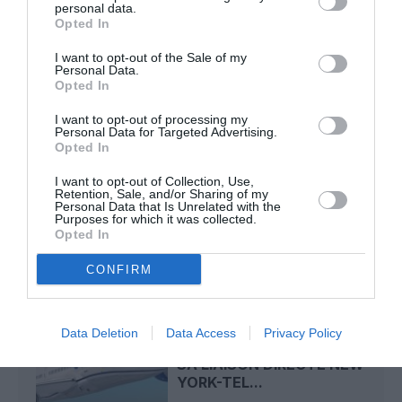
personal data.
arrivées plus longues, des correspondances à risque
Opted In
I want to opt-out of the Sale of my
Personal Data.
Manfou
a commenté l'article :
Opted In
Pyramides, croisières et mer Rouge : l’Égypte mise sur
I want to opt-out of processing my
une saison record malgré le contexte géopolitique
Personal Data for Targeted Advertising.
Opted In
I want to opt-out of Collection, Use,
Retention, Sale, and/or Sharing of my
resultats financiers
united airlines
Personal Data that Is Unrelated with the
Purposes for which it was collected.
Opted In
LIRE AUSSI
CONFIRM
Data Deletion
Data Access
Privacy Policy
ISRAËL : UNITED RELANCE
SA LIAISON DIRECTE NEW
YORK-TEL...