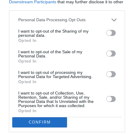
Downstream Participants
that may further disclose it to other
third parties.
Personal Data Processing Opt Outs
I want to opt-out of the Sharing of my
DERNIERS COMMENTAIRES
personal data.
Opted In
I want to opt-out of the Sale of my
Personal Data.
atplhkt
a commenté l'article :
Opted In
Contrôles aux frontières entre l’Espagne et l’Italie : des
arrivées plus longues, des correspondances à risque
I want to opt-out of processing my
Personal Data for Targeted Advertising.
Opted In
Manfou
a commenté l'article :
I want to opt-out of Collection, Use,
Retention, Sale, and/or Sharing of my
Pyramides, croisières et mer Rouge : l’Égypte mise sur
Personal Data that Is Unrelated with the
Purposes for which it was collected.
une saison record malgré le contexte géopolitique
Opted In
CONFIRM
Low cost
Madrid
Montpellier
transavia