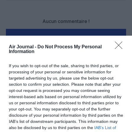
Aucun commentaire !
LAISSER UN COMMENTAIRE
Air Journal -
Do Not Process My Personal
Information
FAIRE UN DON
If you wish to opt-out of the sale, sharing to third parties, or
processing of your personal or sensitive information for
targeted advertising by us, please use the below opt-out
Appel aux lecteurs !
section to confirm your selection. Please note that after your
Soutenez Air Journal participez
à son
opt-out request is processed you may continue seeing
développement !
interest-based ads based on personal information utilized by
us or personal information disclosed to third parties prior to
your opt-out. You may separately opt-out of the further
disclosure of your personal information by third parties on the
NOUS SOUTENIR
IAB’s list of downstream participants. This information may
also be disclosed by us to third parties on the
IAB’s List of