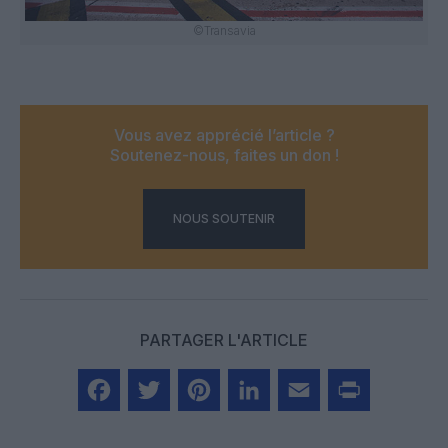
©Transavia
Vous avez apprécié l’article ?
Soutenez-nous, faites un don !
NOUS SOUTENIR
PARTAGER L'ARTICLE
Facebook
Twitter
Pinterest
LinkedIn
Email
Print