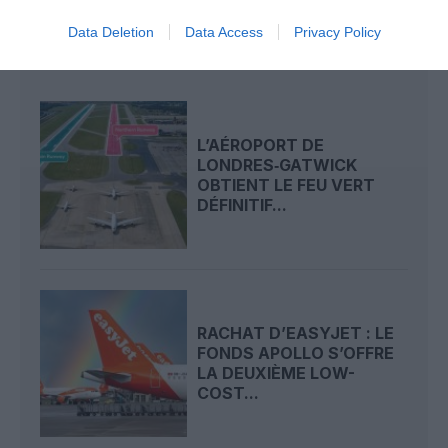
Data Deletion
Data Access
Privacy Policy
LIRE AUSSI
L’AÉROPORT DE
LONDRES‑GATWICK
OBTIENT LE FEU VERT
DÉFINITIF...
RACHAT D’EASYJET : LE
FONDS APOLLO S’OFFRE
LA DEUXIÈME LOW-
COST...