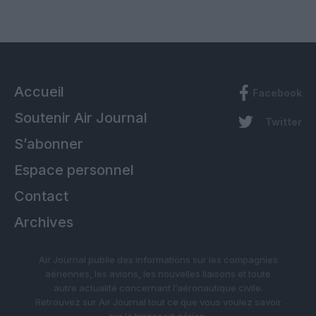
Accueil
Facebook
Soutenir Air Journal
Twitter
S’abonner
Espace personnel
Contact
Archives
Air Journal publie des informations sur les compagnies
aériennes, les avions, les nouvelles liaisons et toute
autre actualité concernant l’aéronautique civile.
Retrouvez sur Air Journal tout ce que vous voulez savoir