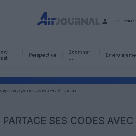
SE CONNEC
Low
Zoom sur
Perspective
Environneme
cost
…
Edito
En chiffres
Avis d’expert
rways partage ses codes avec Air Serbia
AJ Académie
Vidéo
 PARTAGE SES CODES AVEC 