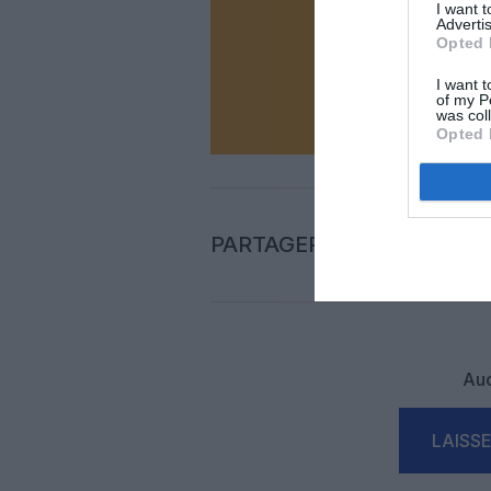
Soutenez
I want 
Advertis
Opted 
I want t
N
of my P
was col
Opted 
PARTAGER L'ARTICLE
Auc
LAISS