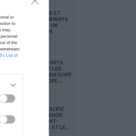
AIR FRANCE ET
sonal or
CYPRUS AIRWAYS
ection to
SCELLENT UN
ou may
ACCORD DE
 personal
PARTAGE...
out of the
 downstream
B’s List of
VINCI AIRPORTS
FREINÉ PAR LES
CRISES, MAIS DOPÉ
PAR L’EUROPE...
CATHAY PACIFIC
OUVRE BUENOS
AIRES, SAINT-
DOMINGUE ET LE...