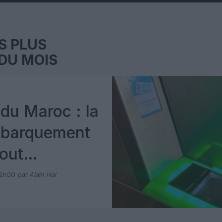
S PLUS
DU MOIS
du Maroc : la
mbarquement
out
 avec Pax
12h00
par Alain Hai