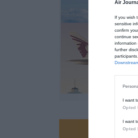
Air Journa
If you wish 
sensitive in
confirm you
continue se
information 
further disc
participants
Downstream 
Persona
©AJ-A
I want t
Opted 
I want t
Opted 
Vous ave