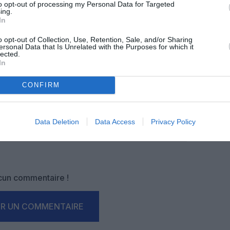
-nous, faites un don !
to opt-out of processing my Personal Data for Targeted
ing.
In
o opt-out of Collection, Use, Retention, Sale, and/or Sharing
OUS SOUTENIR
ersonal Data that Is Unrelated with the Purposes for which it
lected.
In
CONFIRM
Data Deletion
Data Access
Privacy Policy
Facebook
Twitter
Pinterest
LinkedIn
Email
Print
un commentaire !
ER UN COMMENTAIRE