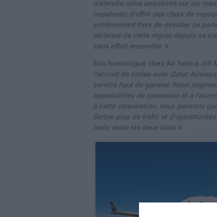
d’étendre notre empreinte sur les mar
impatients d’offrir des choix de voy
extrêmement fiers de dévoiler ce parte
aérienne de cette région depuis sa cr
sans effort ensemble
. »
Son homologue chez Air Serbia Jiří 
l’accord de codes avec Qatar Airways
service haut de gamme. Nous joignons 
opportunités de connexion et à l’accè
à cette coopération, nous pensons qu
Serbie plus de trafic et d’opportunit
trafic entre les deux hubs
».