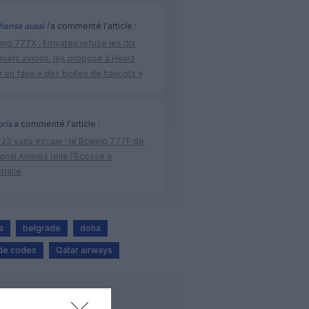
hansa aussi !
a commenté l'article :
ng 777X : Emirates refuse les dix
miers avions, les propose à Heinz
 en faire « des boîtes de haricots »
bris
a commenté l'article :
 23 sans escale : le Boeing 777F de
onal Airlines relie l’Écosse à
stralie
a
belgrade
doha
de codes
Qatar airways
LIRE AUSSI