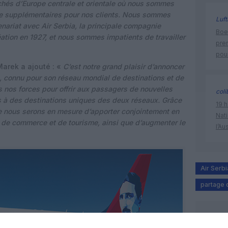
chés d’Europe centrale et orientale où nous sommes
age supplémentaires pour nos clients. Nous sommes
Luft
nariat avec Air Serbia, la principale compagnie
Boei
éation en 1927, et nous sommes impatients de travailler
pre
pour
Marek a ajouté : «
C’est notre grand plaisir d’annoncer
, connu pour son réseau mondial de destinations et de
nos forces pour offrir aux passagers de nouvelles
coli
s à des destinations uniques des deux réseaux. Grâce
19 h
e nous serons en mesure d’apporter conjointement en
Nati
és de commerce et de tourisme, ainsi que d’augmenter le
l’Au
Air Serbi
partage 