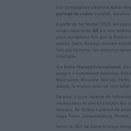
Les compagnies aérienne
Qatar Ai
partage de codes
complet, ajoutant 
A partir du 1er février 2023, les pa
accès sous code
QR
à « une multitu
pays européens tels que la Bosnie-
autres. Qatar Airways dessert actue
fois par semaine, les deux transpor
interligne.
Via
Doha-Hamad International
, les
jusqu’à « notamment Adélaïde, Bakou
Melbourne, Mascate, Nairobi, Perth,
autres, là encore avec un seul billet
De plus, « sous réserve de l’obtent
nécessaires et une fois toutes les 
Airways, Air Serbia « prévoit de pro
Cape Town, Johannesburg, Phuket, Sé
Selon le CEO de Qatar Airways Group