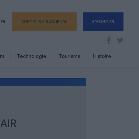
TER
SOUTENIR AIR JOURNAL
S'ABONNER
nt
Technologie
Tourisme
Histoire
Pratique
Hôtellerie
Voyages d’affaires
AIR