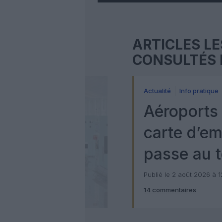
ARTICLES LE
CONSULTÉS 
Actualité
Info pratique
Aéroports 
carte d’e
passe au t
numérique
Publié le 2 août 2026 à 
14 commentaires
Check