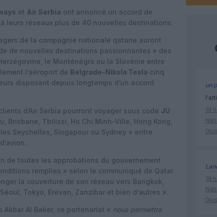
rways
et
Air Serbia
ont annoncé un accord de
à leurs réseaux plus de 40 nouvelles destinations.
ssagers de la compagnie nationale qatarie auront
de de nouvelles destinations passionnantes » des
Herzégovine, le Monténégro ou la Slovénie entre
llement l’aéroport de
Belgrade-Nikola Tesla
cinq
teurs disposant depuis longtemps d’un accord
un p
l'art
19 h
 clients d’Air Serbia pourront voyager sous code
JU
Nati
, Brisbane, Tbilissi, Ho Chi Minh-Ville, Hong Kong,
l’Au
 les Seychelles, Singapour ou Sydney » entre
 d’avion.
ion de toutes les approbations du gouvernement
Lan
conditions remplies » selon le communiqué de Qatar
19 h
longer la couverture de son réseau vers Bangkok,
Nati
oul, Tokyo, Erevan, Zanzibar et bien d’autres ».
l’Au
 Akbar Al Baker, ce partenariat «
nous permettra