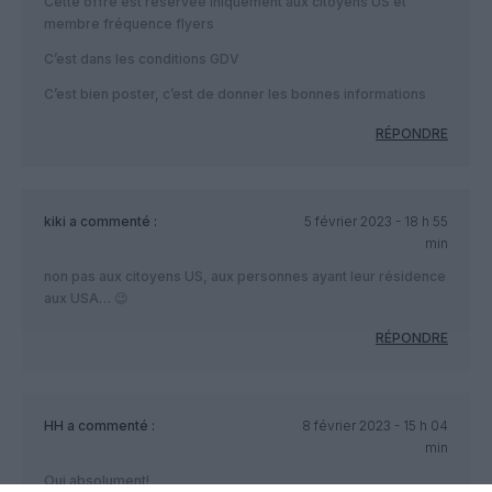
Cette offre est réservée iniquement aux citoyens US et
membre fréquence flyers
C’est dans les conditions GDV
C’est bien poster, c’est de donner les bonnes informations
RÉPONDRE
kiki
a commenté :
5 février 2023 - 18 h 55
min
non pas aux citoyens US, aux personnes ayant leur résidence
aux USA… 😉
RÉPONDRE
HH
a commenté :
8 février 2023 - 15 h 04
min
Oui absolument!