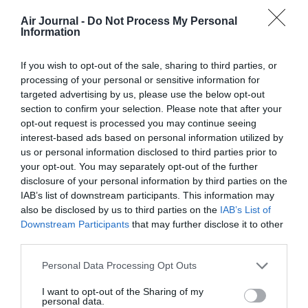
GoWild! Pass™ Eligibility
Air Journal -
Do Not Process My Personal
The purchaser must be 18 years or older and a resident of
Information
the United States to enroll themselves or another individual in
the GoWild! Pass™. The GoWild! Pass holder must be a
If you wish to opt-out of the sale, sharing to third parties, or
resident of the United States and a Member of the FRONTIER
processing of your personal or sensitive information for
Miles frequent flier program. If the pass holder is not already
targeted advertising by us, please use the below opt-out
a member of FRONTIER Miles when enrolling in GoWild! Pass,
section to confirm your selection. Please note that after your
the pass holder will automatically be enrolled in FRONTIER
opt-out request is processed you may continue seeing
Miles.
interest-based ads based on personal information utilized by
RÉPONDRE
us or personal information disclosed to third parties prior to
your opt-out. You may separately opt-out of the further
disclosure of your personal information by third parties on the
IAB’s list of downstream participants. This information may
LAISSER UN COMMENTAIRE
also be disclosed by us to third parties on the
IAB’s List of
Downstream Participants
that may further disclose it to other
third parties.
FAIRE UN DON
Personal Data Processing Opt Outs
I want to opt-out of the Sharing of my
Appel aux lecteurs !
personal data.