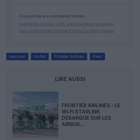
François Marty
a commenté l'article :
Fiabilité du COMAC C919 : des anomalies signalées
dans un document attribué à China Southern Airlines
bon plan
forfait
Frontier Airlines
Pass
LIRE AUSSI
FRONTIER AIRLINES : LE
WI‑FI STARLINK
DÉBARQUE SUR LES
AIRBUS...