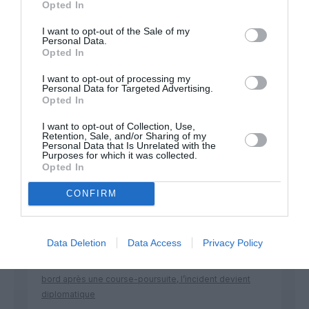
Opted In
Soutenez Air Journal participez
à son
développement !
I want to opt-out of the Sale of my
Personal Data.
Opted In
I want to opt-out of processing my
NOUS SOUTENIR
Personal Data for Targeted Advertising.
Opted In
I want to opt-out of Collection, Use,
Retention, Sale, and/or Sharing of my
Personal Data that Is Unrelated with the
Purposes for which it was collected.
Opted In
DERNIERS COMMENTAIRES
CONFIRM
Data Deletion
Data Access
Privacy Policy
Bruno C
a commenté l'article :
Incivilités à Bangkok : 22 passagers chinois refusés à
bord après une course-poursuite, l’incident devient
diplomatique