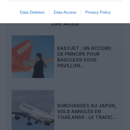
surcharge
Data Deletion
Data Access
Privacy Policy
LIRE AUSSI
EASYJET : UN ACCORD
DE PRINCIPE POUR
BASCULER SOUS
PAVILLON...
SURCHARGES AU JAPON,
VOLS ANNULÉS EN
THAÏLANDE : LE TRAFIC...