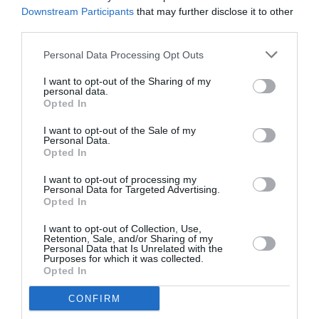
Downstream Participants
that may further disclose it to other
third parties.
Personal Data Processing Opt Outs
DERNIERS COMMENTAIRES
I want to opt-out of the Sharing of my
personal data.
Opted In
Manfou
a commenté l'article :
I want to opt-out of the Sale of my
Personal Data.
Pyramides, croisières et mer Rouge : l’Égypte mise sur
Opted In
une saison record malgré le contexte géopolitique
I want to opt-out of processing my
Personal Data for Targeted Advertising.
Opted In
Arn31
a commenté l'article :
I want to opt-out of Collection, Use,
Après Emirates, Lufthansa remet en cause la réception
Retention, Sale, and/or Sharing of my
de Boeing 777-9 déjà construits
Personal Data that Is Unrelated with the
Purposes for which it was collected.
Opted In
CONFIRM
Air France-KLM
B2B
BtoB
GDS
NDC