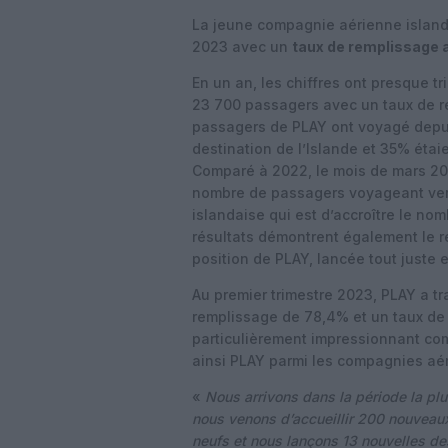
La jeune compagnie aérienne islan
2023 avec un
taux de remplissage 
En un an, les chiffres ont presque t
23 700 passagers avec un taux de 
passagers de PLAY ont voyagé depui
destination de l’Islande et 35% éta
Comparé à 2022, le mois de mars 20
nombre de passagers voyageant vers 
islandaise qui est d’accroître le no
résultats démontrent également le r
position de PLAY, lancée tout juste e
Au premier trimestre 2023, PLAY a t
remplissage de 78,4% et un taux de 
particulièrement impressionnant com
ainsi PLAY parmi les compagnies aér
«
Nous arrivons dans la période la plu
nous venons d’accueillir 200 nouveaux
neufs et nous lançons 13 nouvelles de