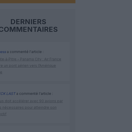
DERNIERS
COMMENTAIRES
ness
a commenté l'article :
te‑à‑Pitre – Panama City : Air France
e un pont aérien vers l’Amérique
ne
CK LAST
a commenté l'article :
us doit accélérer avec 90 avions par
s nécessaires pour atteindre son
ctif