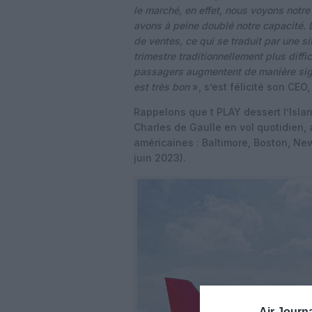
le marché, en effet, nous voyons notre
avons à peine doublé notre capacité.
de ventes, ce qui se traduit par une si
trimestre traditionnellement plus diff
passagers augmentent de manière signi
est très bon
», s’est félicité son CEO,
Rappelons que t PLAY dessert l’Islan
Charles de Gaulle en vol quotidien,
américaines : Baltimore, Boston, Ne
juin 2023).
Air Journa