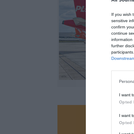
If you wish 
sensitive in
confirm you
continue se
information 
further disc
participants
Downstream 
Persona
©Maxi
I want t
Opted 
I want t
Vous ave
Opted 
Soutenez
I want 