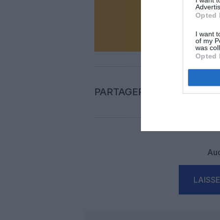
Advertis
Opted 
N
I want t
of my P
was col
Opted 
PARTAGER L'ARTICLE
Auc
LAISS