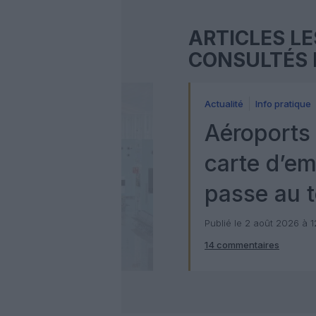
ARTICLES LE
CONSULTÉS 
Actualité
Info pratique
Aéroports 
carte d’e
passe au t
numérique
Publié le 2 août 2026 à 
14 commentaires
Check