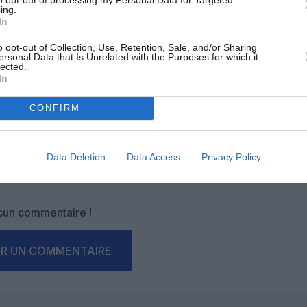
ing.
In
OUS SOUTENIR
o opt-out of Collection, Use, Retention, Sale, and/or Sharing
ersonal Data that Is Unrelated with the Purposes for which it
lected.
In
CONFIRM
Facebook
Twitter
Pinterest
LinkedIn
Email
Print
Data Deletion
Data Access
Privacy Policy
un commentaire !
ER UN COMMENTAIRE