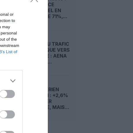
UN BÉNÉFICE
SEMESTRIEL EN
sonal or
HAUSSE DE 71%,...
ection to
ou may
 personal
out of the
REPORT DU TRAFIC
 downstream
TOURISTIQUE VERS
B’s List of
L’ESPAGNE : AENA
FRANCHIT...
TRAFIC AÉRIEN
EUROPÉEN : +2,6%
AU PREMIER
SEMESTRE, MAIS...