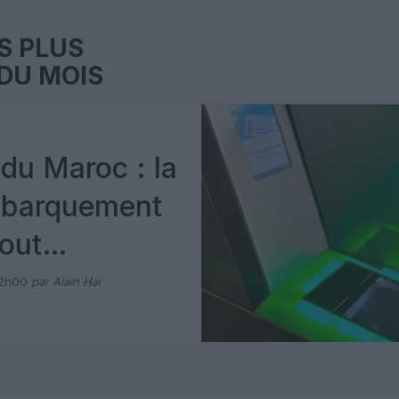
S PLUS
DU MOIS
du Maroc : la
mbarquement
out
 avec Pax
12h00
par Alain Hai