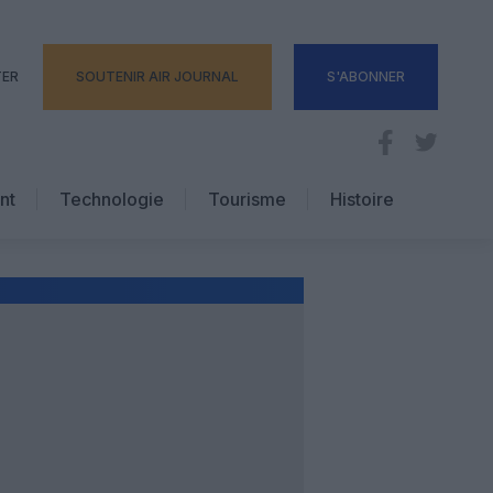
TER
SOUTENIR AIR JOURNAL
S'ABONNER
nt
Technologie
Tourisme
Histoire
Pratique
Hôtellerie
Voyages d’affaires