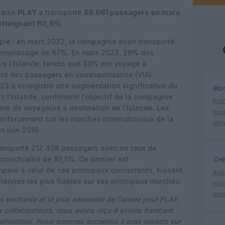
daise
PLAY
a transporté
86 661 passagers en mars
atteignant 80,6%
.
riplé : en mars 2022, la compagnie avait transporté
remplissage de 67%. En mars 2023, 26% des
s l’Islande, tandis que 39% ont voyagé à
ient des passagers en correspondance (VIA).
23 a enregistré une augmentation significative du
Biz
l’Islande, confirmant l’objectif de la compagnie
Poin
mbre de voyageurs à destination de l’Islande. Les
ouvr
enforcement sur les marchés internationaux de la
lati
n juin 2019.
ransporté 212 408 passagers avec un taux de
ponctualité de 85,5%. Ce dernier est
CHE
paré à celui de ces principaux concurrents, hissant
Airb
iennes les plus fiables sur ses principaux marchés.
moi
obje
s excitante et la plus amusante de l’année pour PLAY,
 collaborateurs, nous avons reçu 4 avions flambant
stinations. Nous sommes accueillis à bras ouverts sur