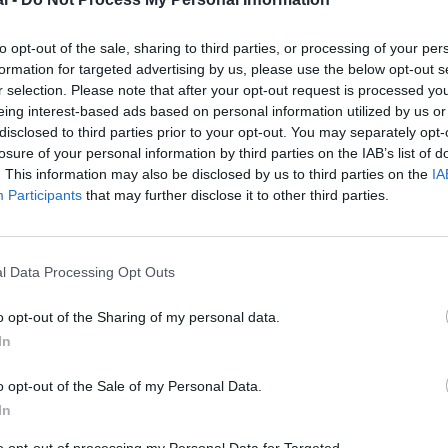
to opt-out of the sale, sharing to third parties, or processing of your per
formation for targeted advertising by us, please use the below opt-out s
r selection. Please note that after your opt-out request is processed y
eing interest-based ads based on personal information utilized by us or
disclosed to third parties prior to your opt-out. You may separately opt-
losure of your personal information by third parties on the IAB’s list of
. This information may also be disclosed by us to third parties on the
IA
Participants
that may further disclose it to other third parties.
l Data Processing Opt Outs
me Letertre/Groupe ADP
o opt-out of the Sharing of my personal data.
In
o opt-out of the Sale of my Personal Data.
z apprécié l’article ?
In
-nous, faites un don !
to opt-out of processing my Personal Data for Targeted