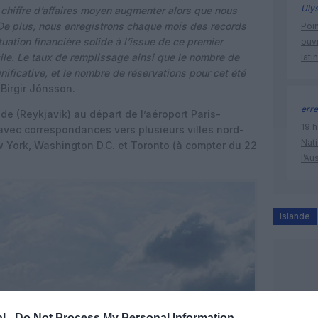
Uly
 chiffre d’affaires moyen augmenter alors que nous
 De plus, nous enregistrons chaque mois des records
Poin
tuation financière solide à l’issue de ce premier
ouvr
icile. Le taux de remplissage ainsi que le nombre de
lati
ficative, et le nombre de réservations pour cet été
 Birgir Jónsson.
erre
de (Reykjavik) au départ de l’aéroport Paris-
19 h
 avec correspondances vers plusieurs villes nord-
Nati
w York, Washington D.C. et Toronto (à compter du 22
l’Au
Islande
l -
Do Not Process My Personal Information