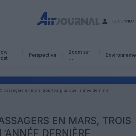
SE CONNEC
Low
Zoom sur
Perspective
Environneme
cost
…
Edito
En chiffres
Avis d’expert
0 passagers en mars, trois fois plus que l’année dernière
AJ Académie
Vidéo
PASSAGERS EN MARS, TROIS
 L’ANNÉE DERNIÈRE