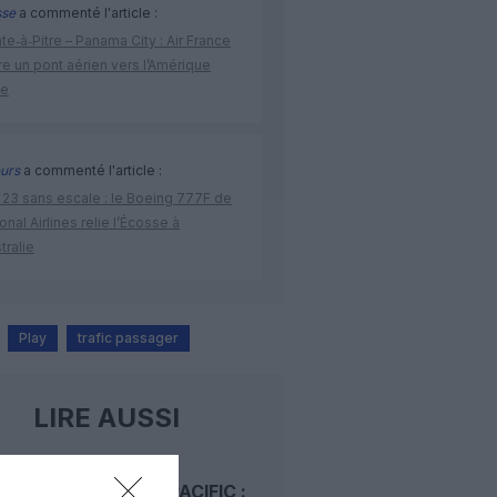
sse
a commenté l'article :
te‑à‑Pitre – Panama City : Air France
e un pont aérien vers l’Amérique
ne
urs
a commenté l'article :
 23 sans escale : le Boeing 777F de
onal Airlines relie l’Écosse à
stralie
Play
trafic passager
LIRE AUSSI
CATHAY PACIFIC :