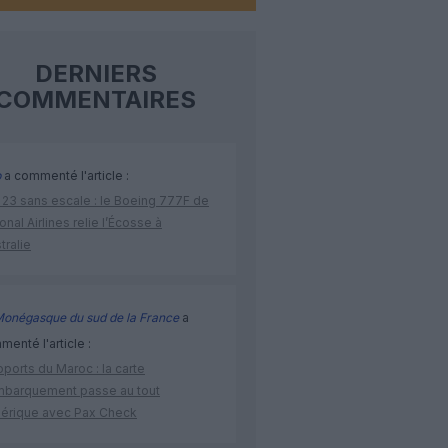
DERNIERS
COMMENTAIRES
p
a commenté l'article :
 23 sans escale : le Boeing 777F de
onal Airlines relie l’Écosse à
stralie
Monégasque du sud de la France
a
enté l'article :
ports du Maroc : la carte
mbarquement passe au tout
érique avec Pax Check