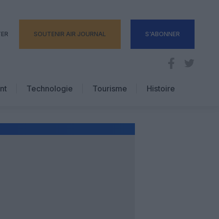
TER
SOUTENIR AIR JOURNAL
S'ABONNER
nt
Technologie
Tourisme
Histoire
Pratique
Hôtellerie
Voyages d’affaires