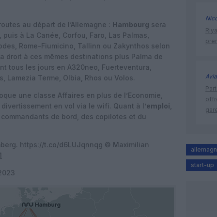
Nic
outes au départ de l’Allemagne :
Hambourg
sera
Riy
i, puis à La Canée, Corfou, Faro, Las Palmas,
prem
odes, Rome-Fiumicino, Tallinn ou Zakynthos selon
a droit à ces mêmes destinations plus Palma de
t tous les jours en A320neo, Fuerteventura,
Avia
os, Lamezia Terme, Olbia, Rhos ou Volos.
Part
voque une classe Affaires en plus de l’Economie,
off
ivertissement en vol via le wifi. Quant à l’
emploi
,
gar
commandants de bord, des copilotes et du
mberg.
https://t.co/d6LUJqnnqg
© Maximilian
allemag
1
start-up
 2023