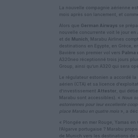
La nouvelle compagnie aérienne e
mois après son lancement, et comm
Alors que
German Airways
se prépar
nouvelle concurrente voit le jour e
et de
Munich
, Marabu Airlines comp
destinations en Egypte, en Grèce, en
Bavière son premier vol vers
Palma 
A320neo réceptionné trois jours plus
Group, ainsi qu’un A320 qui sera opé
Le régulateur estonien a accordé la 
aérien (CTA) et sa licence d’exploit
d’investissement
Attestor
, qui dét
Marabu sont accessibles). «
Nous so
estoniennes pour leur excellente coopé
place Marabu en quatre mois
», a déc
« Plongée en mer Rouge, Yamas en G
l’Algarve portugaise ? Marabu prop
de Munich vers les destinations de 