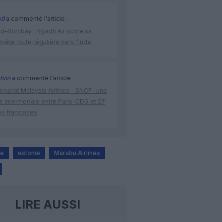
o9
a commenté l'article :
ad–Bombay : Riyadh Air ouvre sa
ière route régulière vers l’Inde
tion
a commenté l'article :
enariat Malaysia Airlines – SNCF : une
re intermodale entre Paris-CDG et 27
es françaises
ne
estonie
Marabu Airlines
LIRE AUSSI