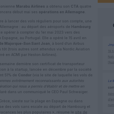
stonienne
Marabu Airlines
a obtenu son
CTA
quatre
encera début mai ses
opérations en Allemagne
.
e à lancer des vols réguliers pour son compte, une
n Allemagne : au départ des aéroports de
Hambourg
te opérer à compter du 1er mai 2023 vers des
 Espagne, au Portugal. Elle a opéré le 15 avril en
de Majorque-Son Sant Joan
, à bord d’un Airbus
Jm
 tôt (trois autres sont attendus via Nordic Aviation
19 h
ré en ACMI par Heston Airlines).
Nati
l’Au
semaine dernière son certificat de transporteur
ation à la startup, lancée en décembre par la société
ient 51% de
Condor
(via le site de laquelle les vols de
mmes extrêmement reconnaissants aux autorités
Le 
ration qui nous a permis d’établir et de mettre en
comm
laré dans un communiqué le CEO Paul Schwaiger.
Aéro
d’e
rèce, sieste sur la plage en Espagne ou dans
num
ose des vols sans escale au départ de Hambourg et
vacances les plus populaires », résume le
site de