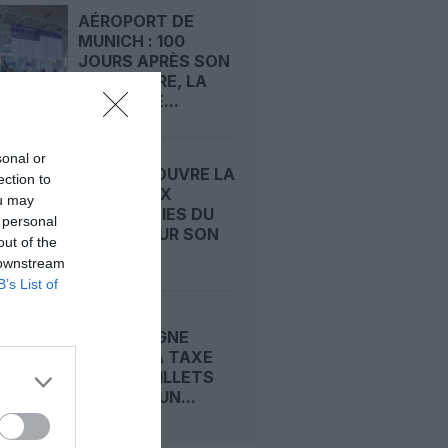
AÉROPORT DE
MUNICH : 100
JOURS APRÈS SON
OUVERTURE, LA
NOUVELLE...
sonal or
CONDOR OUVRE LA
ection to
PORTE AUX
ou may
COMPAGNIES DU
 personal
GOLFE POUR SON
out of the
FUTUR...
 downstream
B’s List of
L’ALLEMAGNE
BAISSE SA TAXE
SUR LES BILLETS
D’AVION : UN...