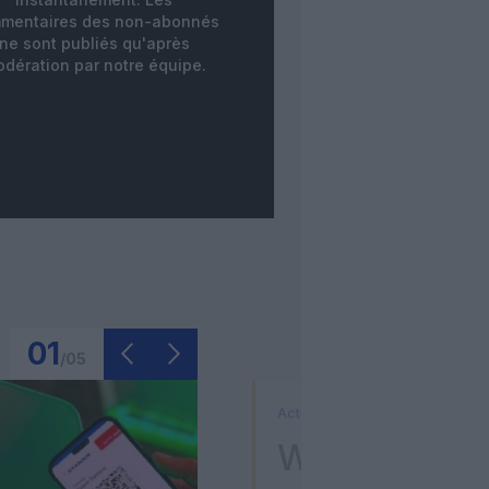
mentaires des non-abonnés
ne sont publiés qu'après
dération par notre équipe.
01
/
05
Actualité
Washington D