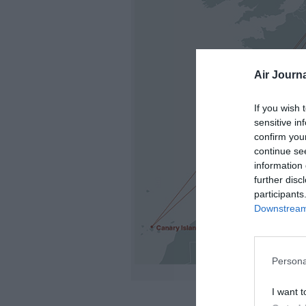
Air Journa
If you wish 
sensitive in
confirm you
continue se
information 
further disc
participants
Downstream 
Persona
I want t