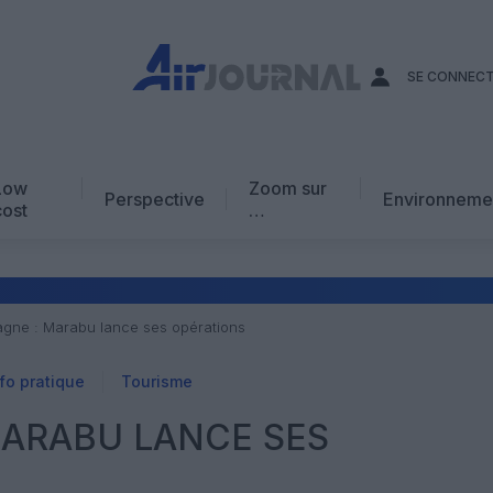
SE CONNEC
Low
Zoom sur
Perspective
Environneme
cost
…
Edito
En chiffres
Avis d’expert
agne : Marabu lance ses opérations
AJ Académie
fo pratique
Tourisme
Vidéo
MARABU LANCE SES