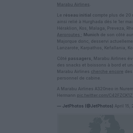
Marabu Airlines
.
Le
réseau initial
compte plus de 20 r
ainsi relié à Hurghada dès le 1er ma
Héraklion, Kos, Malaga, Preveza, Rh
Aeroroutes
;
Munich
de son côté aur
Majorque donc, desservi actuellemen
Lanzarote, Karpathos, Kefallania, K
Côté
passagers
, Marabu Airlines é
des snacks et boissons à bord et un d
Marabu Airlines
cherche encore
des 
personnel de cabine.
A Marabu Airlines A320neo in Nure
Hermann
pic.twitter.com/C42FZCK1Z
— JetPhotos (@JetPhotos)
April 15,