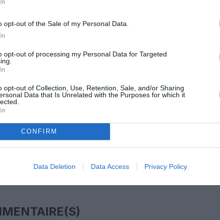
In
o opt-out of the Sale of my Personal Data.
z apprécié l’article ?
In
-nous, faites un don !
to opt-out of processing my Personal Data for Targeted
ing.
In
OUS SOUTENIR
o opt-out of Collection, Use, Retention, Sale, and/or Sharing
ersonal Data that Is Unrelated with the Purposes for which it
lected.
In
CONFIRM
Data Deletion
Data Access
Privacy Policy
Facebook
Twitter
Pinterest
LinkedIn
Email
Print
MENTAIRE(S)