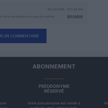
19 avril 2023 - 23 h 34 min
 faire les mêmes vols que les autres.
RÉPONDRE
ER UN COMMENTAIRE
ABONNEMENT
PSEUDONYME
RÉSERVÉ
'une
Votre pseudonyme est validé à
Vo
deaux
partir de votre adresse mail,