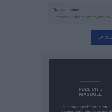
Nico
a commenté :
Et encore une énième compagnies qui va
LAISS
PUBLICITÉ
MASQUÉE
Nos abonnés bénéficient d
navigation fluide sans ban