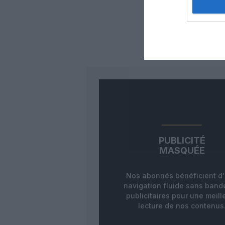
Auc
LAISS
PUBLICITÉ
MASQUÉE
Nos abonnés bénéficient d
navigation fluide sans ban
publicitaires pour une meill
lecture de nos contenus