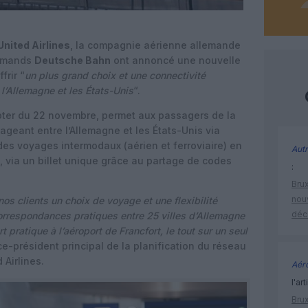
United Airlines
, la compagnie aérienne allemande
lemands
Deutsche Bahn
ont annoncé une nouvelle
frir “
un plus grand choix et une connectivité
l’Allemagne et les États-Unis
“.
pter du 22 novembre, permet aux passagers de la
eant entre l’Allemagne et les États-Unis via
des voyages intermodaux (aérien et ferroviaire) en
Autr
, via un billet unique grâce au partage de codes
:
Brux
nouv
 nos clients un choix de voyage et une flexibilité
déc
orrespondances pratiques entre 25 villes d’Allemagne
t pratique à l’aéroport de Francfort, le tout sur un seul
vice-président principal de la planification du réseau
 Airlines.
Aéro
l'art
Brux