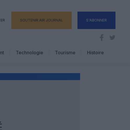
TER
SOUTENIR AIR JOURNAL
S'ABONNER
nt
Technologie
Tourisme
Histoire
Pratique
Hôtellerie
Voyages d’affaires
e
É