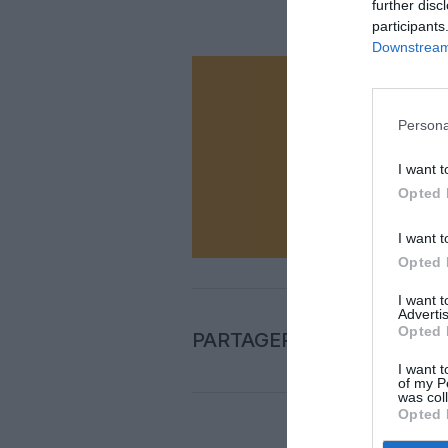
further disc
participants
Downstream 
Vous ave
Soutenez
Persona
I want t
Opted 
N
I want t
Opted 
I want 
Advertis
Opted 
PARTAGER L'ARTICLE
I want t
of my P
was col
Opted 