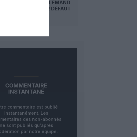
L’ÉTAT ALLEMAND
VISÉ POUR DÉFAUT
DE...
COMMENTAIRE
INSTANTANÉ
tre commentaire est publié
instantanément. Les
mentaires des non-abonnés
ne sont publiés qu'après
dération par notre équipe.