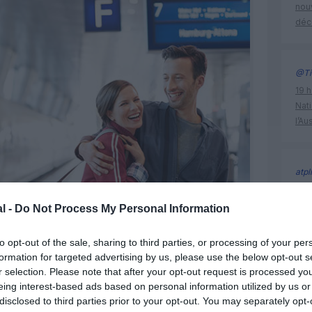
nouv
déc
@Ti
19 h
Nati
l’Au
atpl
19 h
Nati
l -
Do Not Process My Personal Information
l’Au
to opt-out of the sale, sharing to third parties, or processing of your per
formation for targeted advertising by us, please use the below opt-out s
r selection. Please note that after your opt-out request is processed y
allemag
eing interest-based ads based on personal information utilized by us or
©Lufthansa
réseau i
disclosed to third parties prior to your opt-out. You may separately opt-