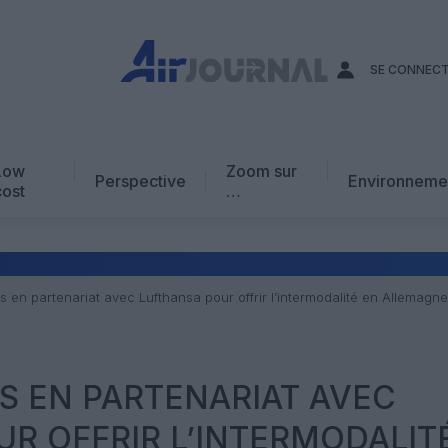
SE CONNEC
Low
Zoom sur
Perspective
Environneme
cost
…
Edito
En chiffres
Avis d’expert
es en partenariat avec Lufthansa pour offrir l’intermodalité en Allemagn
AJ Académie
Vidéo
ES EN PARTENARIAT AVEC
R OFFRIR L’INTERMODALIT