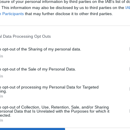
losure of your personal information by third parties on the IAB’s list of
. This information may also be disclosed by us to third parties on the
IA
Participants
that may further disclose it to other third parties.
z apprécié l’article ?
-nous, faites un don !
l Data Processing Opt Outs
o opt-out of the Sharing of my personal data.
In
OUS SOUTENIR
o opt-out of the Sale of my Personal Data.
In
to opt-out of processing my Personal Data for Targeted
ing.
In
o opt-out of Collection, Use, Retention, Sale, and/or Sharing
Facebook
Twitter
Pinterest
LinkedIn
Email
Print
ersonal Data that Is Unrelated with the Purposes for which it
lected.
In