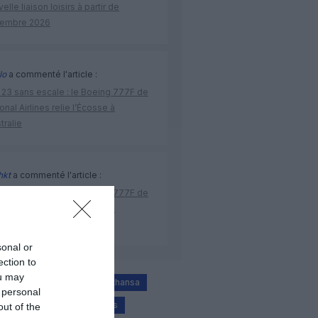
elle liaison loisirs à partir de
embre 2026
lo
a commenté l'article :
 23 sans escale : le Boeing 777F de
onal Airlines relie l’Écosse à
stralie
hkt
a commenté l'article :
 23 sans escale : le Boeing 777F de
onal Airlines relie l’Écosse à
stralie
sonal or
ection to
ou may
ne
intermodalité
lufthansa
 personal
ntermodal
united airlines
out of the