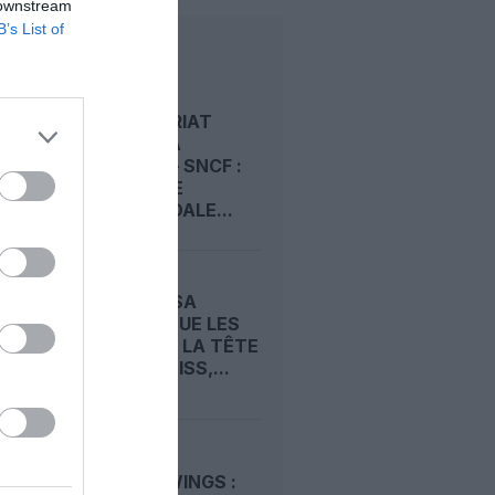
 downstream
B’s List of
LIRE AUSSI
PARTENARIAT
MALAYSIA
AIRLINES – SNCF :
UNE OFFRE
INTERMODALE...
LUFTHANSA
REDISTRIBUE LES
CARTES À LA TÊTE
D’EDELWEISS,...
CRASH
GERMANWINGS :