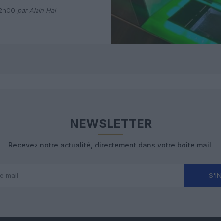
 avec Pax
12h00
par Alain Hai
NEWSLETTER
Recevez notre actualité, directement dans votre boîte mail.
S'I