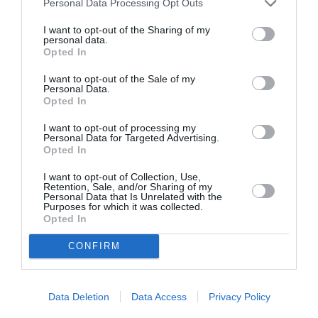
Personal Data Processing Opt Outs
I want to opt-out of the Sharing of my
personal data.
atplhkt
a commenté l'article :
Opted In
Contrôles aux frontières entre l’Espagne et l’Italie : des
I want to opt-out of the Sale of my
arrivées plus longues, des correspondances à risque
Personal Data.
Opted In
I want to opt-out of processing my
Manfou
a commenté l'article :
Personal Data for Targeted Advertising.
Pyramides, croisières et mer Rouge : l’Égypte mise sur
Opted In
une saison record malgré le contexte géopolitique
I want to opt-out of Collection, Use,
Retention, Sale, and/or Sharing of my
Personal Data that Is Unrelated with the
Purposes for which it was collected.
Opted In
El Al
guerre hamas-israel
israel
trafic passager
CONFIRM
LIRE AUSSI
Data Deletion
Data Access
Privacy Policy