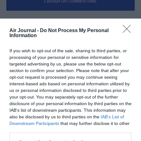
LAISSER UN COMMENTAIRE
FAIRE UN DON
Air Journal -
Do Not Process My Personal
Information
Appel aux lecteurs !
If you wish to opt-out of the sale, sharing to third parties, or
Soutenez Air Journal participez
à son
processing of your personal or sensitive information for
développement !
targeted advertising by us, please use the below opt-out
section to confirm your selection. Please note that after your
opt-out request is processed you may continue seeing
interest-based ads based on personal information utilized by
NOUS SOUTENIR
us or personal information disclosed to third parties prior to
your opt-out. You may separately opt-out of the further
disclosure of your personal information by third parties on the
IAB’s list of downstream participants. This information may
also be disclosed by us to third parties on the
IAB’s List of
Downstream Participants
that may further disclose it to other
third parties.
DERNIERS COMMENTAIRES