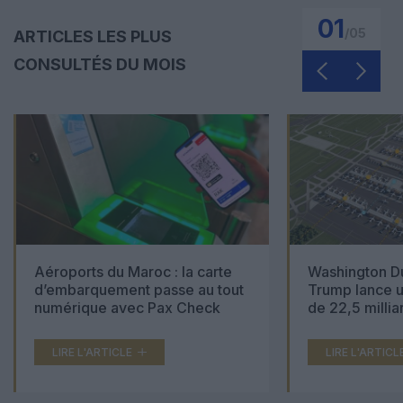
01
/
05
ARTICLES LES PLUS
CONSULTÉS DU MOIS
Aéroports du Maroc : la carte
Washington Du
d’embarquement passe au tout
Trump lance u
numérique avec Pax Check
de 22,5 millia
LIRE L'ARTICLE
LIRE L'ARTICL