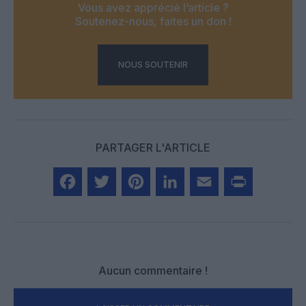
Vous avez apprécié l’article ?
Soutenez-nous, faites un don !
NOUS SOUTENIR
PARTAGER L'ARTICLE
Facebook
Twitter
Pinterest
LinkedIn
Email
Print
Aucun commentaire !