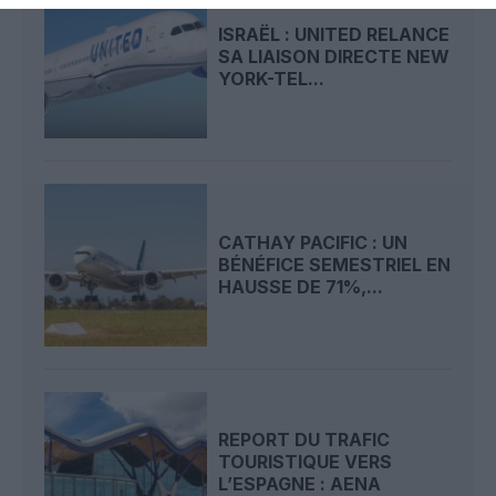
ISRAËL : UNITED RELANCE
SA LIAISON DIRECTE NEW
YORK-TEL...
CATHAY PACIFIC : UN
BÉNÉFICE SEMESTRIEL EN
HAUSSE DE 71%,...
REPORT DU TRAFIC
TOURISTIQUE VERS
L’ESPAGNE : AENA