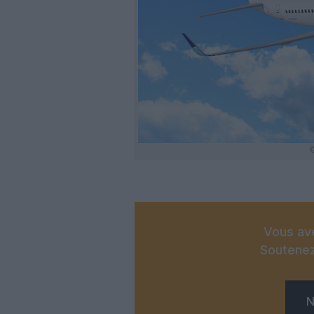
©
Vous ave
Soutenez
N