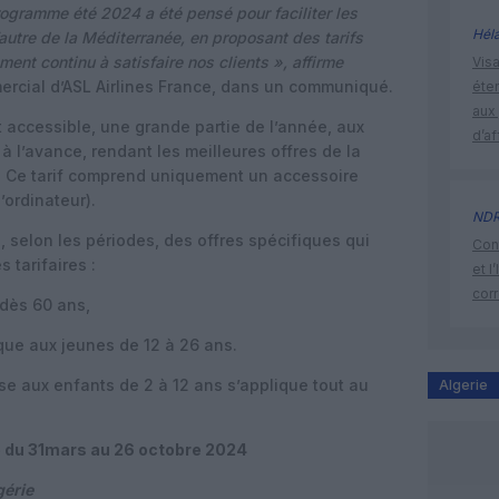
rogramme été 2024 a été pensé pour faciliter les
Hél
’autre de la Méditerranée, en proposant des tarifs
ment continu à satisfaire nos clients
», affirme
Visa
ercial d’ASL Airlines France, dans un communiqué.
éte
aux 
est accessible, une grande partie de l’année, aux
d’af
 l’avance, rendant les meilleures offres de la
 Ce tarif comprend uniquement un accessoire
’ordinateur).
ND
, selon les périodes, des offres spécifiques qui
Cont
 tarifaires :
et l
cor
dès 60 ans,
ue aux jeunes de 12 à 26 ans.
se aux enfants de 2 à 12 ans s’applique tout au
Algerie
 du 31mars au 26 octobre 2024
gérie