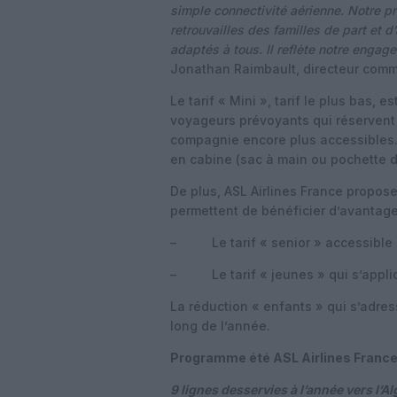
simple connectivité aérienne. Notre p
retrouvailles des familles de part et d
adaptés à tous. Il reflète notre engage
Jonathan Raimbault, directeur comm
Le tarif « Mini », tarif le plus bas, 
voyageurs prévoyants qui réservent à
compagnie encore plus accessibles.
en cabine (sac à main ou pochette d
De plus, ASL Airlines France propose
permettent de bénéficier d’avantages
– Le tarif « senior » accessible 
– Le tarif « jeunes » qui s’appliq
La réduction « enfants » qui s’adres
long de l’année.
Programme été ASL Airlines France
9 lignes desservies à l’année vers l’Al