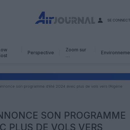
SE CONNEC
Low
Zoom sur
Perspective
Environneme
cost
…
Edito
En chiffres
Avis d’expert
 annonce son programme d’été 2024 avec plus de vols vers l’Algérie
AJ Académie
Vidéo
 ANNONCE SON PROGRAMME
EC PLUS DE VOLS VERS