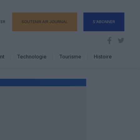
TER
SOUTENIR AIR JOURNAL
S'ABONNER
nt
Technologie
Tourisme
Histoire
Pratique
Hôtellerie
Voyages d’affaires