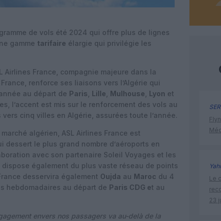
gramme de vols été 2024 qui offre plus de lignes
une gamme
tarifaire
élargie qui privilégie les
L Airlines France, compagnie majeure dans la
 France, renforce ses liaisons vers l’Algérie qui
l’année au départ de
Paris
,
Lille
,
Mulhouse
,
Lyon
et
es, l’accent est mis sur le renforcement des vols au
SER
 vers cinq villes en Algérie, assurées toute l’année.
Flyn
Méd
 marché algérien, ASL Airlines France est
i dessert le plus grand nombre d’aéroports en
aboration avec son partenaire Soleil Voyages et les
e dispose également du plus vaste réseau de points
Yah
 France desservira également
Oujda
au
Maroc
du 4
Le c
vols hebdomadaires au départ de
Paris CDG e
t au
rec
23 j
ngagement envers nos passagers va au-delà de la