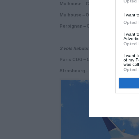
Opted 
Mulhouse – Constantine
: 1 vol par
Mulhouse – Oran
: 1 vol par semaine
I want t
Opted 
Perpignan – Oran
:
1 à 2 vols par se
I want 
Advertis
Opted 
2 vols hebdomadaires vers le Maroc en
I want t
Paris CDG – Oujda
: 1 vol par semain
of my P
was col
Opted 
Strasbourg – Oujda
:
1 vol par semai