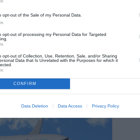
In
 semaine.
.
o opt-out of the Sale of my Personal Data.
In
maine.
to opt-out of processing my Personal Data for Targeted
ing.
In
tre le 4 juillet et le 5 septembre 2024
o opt-out of Collection, Use, Retention, Sale, and/or Sharing
e.
ersonal Data that Is Unrelated with the Purposes for which it
lected.
In
ne.
CONFIRM
Data Deletion
Data Access
Privacy Policy