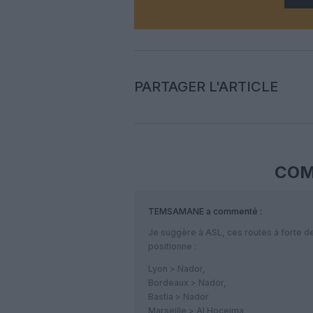
PARTAGER L'ARTICLE
COM
TEMSAMANE
a commenté :
Je suggère à ASL, ces routes à forte 
positionne :
Lyon > Nador,
Bordeaux > Nador,
Bastia > Nador
Marseille > Al Hoceima