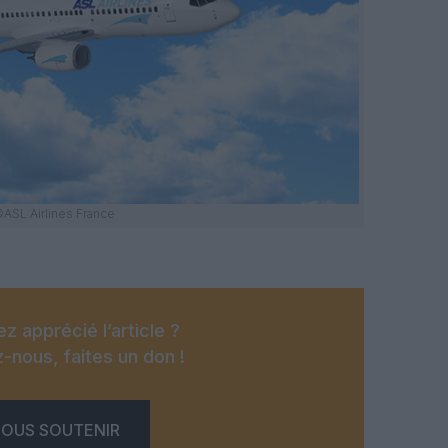
ASL Airlines France
z apprécié l’article ?
-nous, faites un don !
OUS SOUTENIR