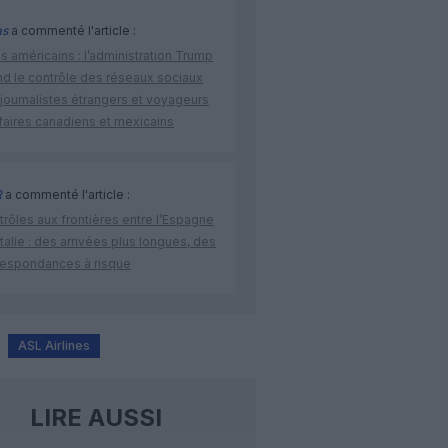
as
a commenté l'article :
s américains : l’administration Trump
nd le contrôle des réseaux sociaux
journalistes étrangers et voyageurs
faires canadiens et mexicains
R
a commenté l'article :
rôles aux frontières entre l’Espagne
’Italie : des arrivées plus longues, des
respondances à risque
ASL Airlines
LIRE AUSSI