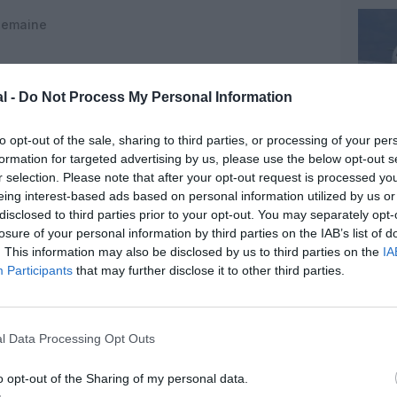
 semaine
l -
Do Not Process My Personal Information
to opt-out of the sale, sharing to third parties, or processing of your per
ine
formation for targeted advertising by us, please use the below opt-out s
r selection. Please note that after your opt-out request is processed y
eing interest-based ads based on personal information utilized by us or
disclosed to third parties prior to your opt-out. You may separately opt-
losure of your personal information by third parties on the IAB’s list of
e
. This information may also be disclosed by us to third parties on the
IA
Participants
that may further disclose it to other third parties.
semaine
l Data Processing Opt Outs
 les vacances scolaires
ine.
o opt-out of the Sharing of my personal data.