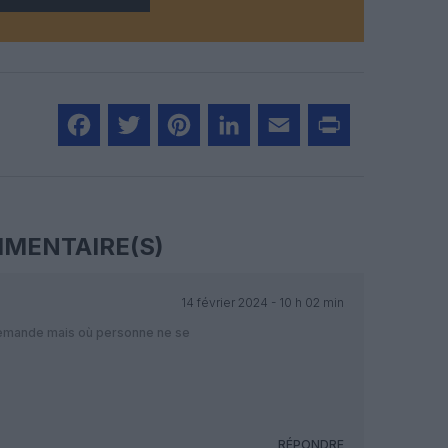
Facebook
Twitter
Pinterest
LinkedIn
Email
Print
MENTAIRE(S)
14 février 2024 - 10 h 02 min
demande mais où personne ne se
RÉPONDRE