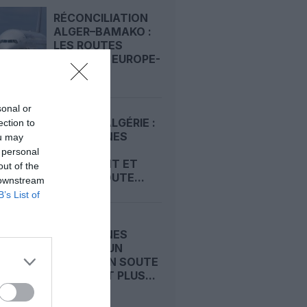
RÉCONCILIATION
ALGER–BAMAKO :
LES ROUTES
DIRECTES EUROPE-
AFRIQUE...
sonal or
FRANCE–ALGÉRIE :
ection to
ASL AIRLINES
ou may
OUVRE LA
 personal
TOUSSAINT ET
out of the
CHOUCHOUTE...
 downstream
B’s List of
ASL AIRLINES
FRANCE : UN
BAGAGE EN SOUTE
OFFERT ET PLUS...