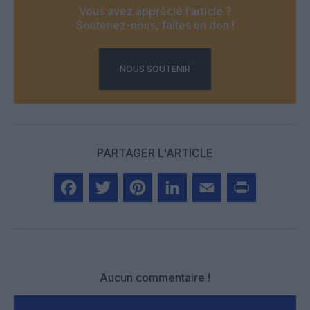
Vous avez apprécié l’article ?
Soutenez-nous, faites un don !
NOUS SOUTENIR
PARTAGER L'ARTICLE
Facebook
Twitter
Pinterest
LinkedIn
Email
Print
Aucun commentaire !