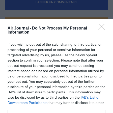
LAISSER UN COMMENTAIRE
FAIRE UN DON
Air Journal -
Do Not Process My Personal
Information
Appel aux lecteurs !
Soutenez Air Journal participez
à son
If you wish to opt-out of the sale, sharing to third parties, or
processing of your personal or sensitive information for
développement !
targeted advertising by us, please use the below opt-out
section to confirm your selection. Please note that after your
opt-out request is processed you may continue seeing
NOUS SOUTENIR
interest-based ads based on personal information utilized by
us or personal information disclosed to third parties prior to
your opt-out. You may separately opt-out of the further
disclosure of your personal information by third parties on the
IAB’s list of downstream participants. This information may
also be disclosed by us to third parties on the
IAB’s List of
Downstream Participants
that may further disclose it to other
third parties.
DERNIERS COMMENTAIRES