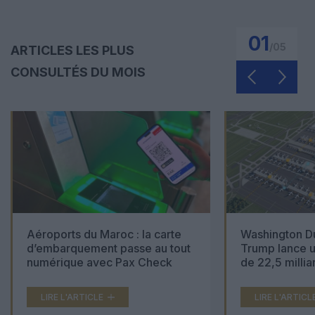
01
/
05
ARTICLES LES PLUS
CONSULTÉS DU MOIS
Aéroports du Maroc : la carte
Washington Du
d’embarquement passe au tout
Trump lance u
numérique avec Pax Check
de 22,5 millia
LIRE L'ARTICLE
LIRE L'ARTICL