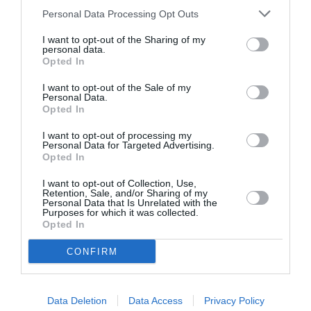
Personal Data Processing Opt Outs
I want to opt-out of the Sharing of my
Jmp
a commenté l'article :
personal data.
Opted In
19 h 23 sans escale : le Boeing 777F de National
Airlines relie l’Écosse à l’Australie
I want to opt-out of the Sale of my
Personal Data.
Opted In
Le Monégasque du sud de la France
a commenté l'article
I want to opt-out of processing my
Personal Data for Targeted Advertising.
:
Opted In
Aéroports du Maroc : la carte d’embarquement passe
au tout numérique avec Pax Check
I want to opt-out of Collection, Use,
Retention, Sale, and/or Sharing of my
Personal Data that Is Unrelated with the
Purposes for which it was collected.
Opted In
777-8F
Silk Way West Airlines
CONFIRM
LIRE AUSSI
Data Deletion
Data Access
Privacy Policy