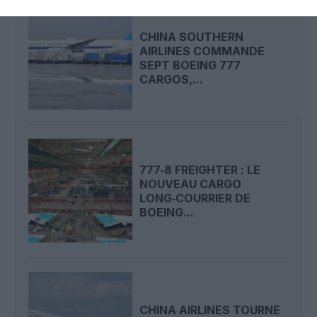
CHINA SOUTHERN
AIRLINES COMMANDE
SEPT BOEING 777
CARGOS,...
777‑8 FREIGHTER : LE
NOUVEAU CARGO
LONG‑COURRIER DE
BOEING...
CHINA AIRLINES TOURNE