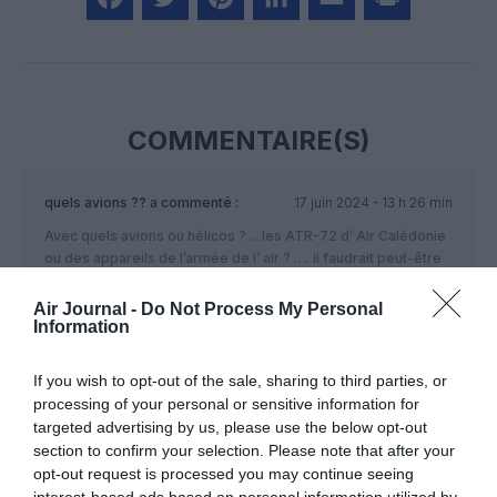
Facebook
Twitter
Pinterest
LinkedIn
Email
Print
COMMENTAIRE(S)
quels avions ??
a commenté :
17 juin 2024 - 13 h 26 min
Avec quels avions ou hélicos ? …les ATR-72 d’ Air Calédonie
ou des appareils de l’armée de l’ air ? …. il faudrait peut-être
developper un peu plus les articles ..
Air Journal -
Do Not Process My Personal
RÉPONDRE
Information
If you wish to opt-out of the sale, sharing to third parties, or
processing of your personal or sensitive information for
LAISSER UN COMMENTAIRE
targeted advertising by us, please use the below opt-out
section to confirm your selection. Please note that after your
opt-out request is processed you may continue seeing