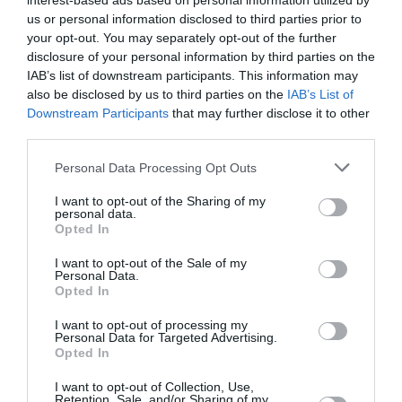
interest-based ads based on personal information utilized by
FAIRE UN DON
us or personal information disclosed to third parties prior to
your opt-out. You may separately opt-out of the further
Appel aux lecteurs !
disclosure of your personal information by third parties on the
IAB’s list of downstream participants. This information may
Soutenez Air Journal participez
à son
also be disclosed by us to third parties on the
IAB’s List of
développement !
Downstream Participants
that may further disclose it to other
third parties.
Personal Data Processing Opt Outs
NOUS SOUTENIR
I want to opt-out of the Sharing of my
personal data.
Opted In
I want to opt-out of the Sale of my
Personal Data.
Opted In
DERNIERS COMMENTAIRES
I want to opt-out of processing my
Personal Data for Targeted Advertising.
Opted In
atplhkt
a commenté l'article :
I want to opt-out of Collection, Use,
Retention, Sale, and/or Sharing of my