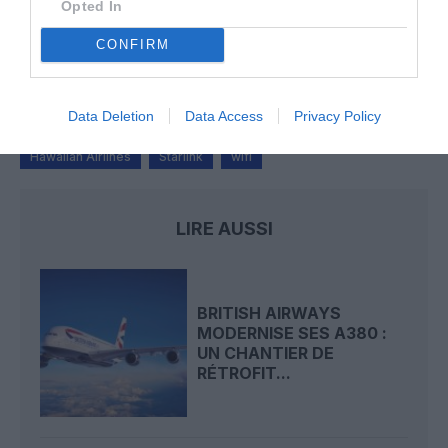
Opted In
Pas si Cool
a commenté l'article :
CONFIRM
19 h 23 sans escale : le Boeing 777F de National
Airlines relie l’Écosse à l’Australie
Data Deletion
Data Access
Privacy Policy
Hawaiian Airlines
Starlink
wifi
LIRE AUSSI
BRITISH AIRWAYS
MODERNISE SES A380 :
UN CHANTIER DE
RÉTROFIT...