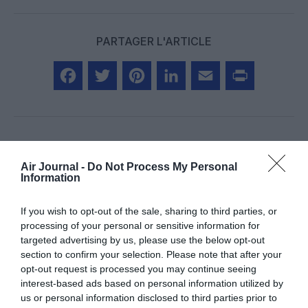
PARTAGER L'ARTICLE
Facebook
Twitter
Pinterest
LinkedIn
Email
Print
Aucun commentaire !
Air Journal -
Do Not Process My Personal
Information
LAISSER UN COMMENTAIRE
If you wish to opt-out of the sale, sharing to third parties, or
processing of your personal or sensitive information for
targeted advertising by us, please use the below opt-out
section to confirm your selection. Please note that after your
FAIRE UN DON
opt-out request is processed you may continue seeing
interest-based ads based on personal information utilized by
us or personal information disclosed to third parties prior to
Appel aux lecteurs !