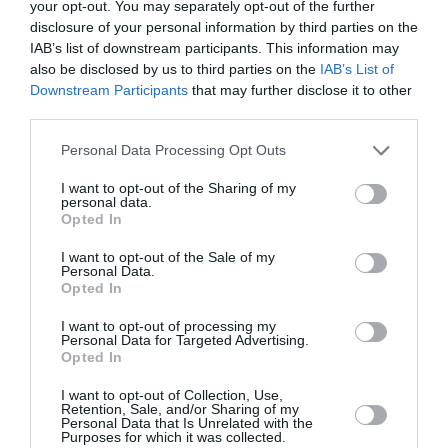
your opt-out. You may separately opt-out of the further
Soutenez Air Journal participez
à son
disclosure of your personal information by third parties on the
développement !
IAB’s list of downstream participants. This information may
also be disclosed by us to third parties on the
IAB’s List of
Downstream Participants
that may further disclose it to other
third parties.
NOUS SOUTENIR
Personal Data Processing Opt Outs
I want to opt-out of the Sharing of my
personal data.
Opted In
I want to opt-out of the Sale of my
Personal Data.
DERNIERS COMMENTAIRES
Opted In
I want to opt-out of processing my
Personal Data for Targeted Advertising.
GVA1112
a commenté l'article :
Opted In
19 h 23 sans escale : le Boeing 777F de National
I want to opt-out of Collection, Use,
Airlines relie l’Écosse à l’Australie
Retention, Sale, and/or Sharing of my
Personal Data that Is Unrelated with the
Purposes for which it was collected.