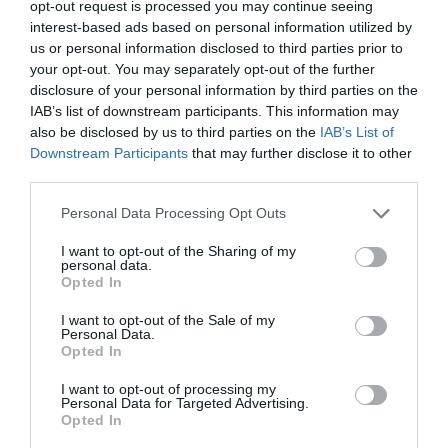
opt-out request is processed you may continue seeing
interest-based ads based on personal information utilized by
us or personal information disclosed to third parties prior to
FAIRE UN DON
your opt-out. You may separately opt-out of the further
disclosure of your personal information by third parties on the
IAB’s list of downstream participants. This information may
Appel aux lecteurs !
also be disclosed by us to third parties on the
IAB’s List of
Soutenez Air Journal participez
à son
Downstream Participants
that may further disclose it to other
développement !
third parties.
Personal Data Processing Opt Outs
NOUS SOUTENIR
I want to opt-out of the Sharing of my
personal data.
Opted In
I want to opt-out of the Sale of my
Personal Data.
Opted In
I want to opt-out of processing my
Personal Data for Targeted Advertising.
DERNIERS COMMENTAIRES
Opted In