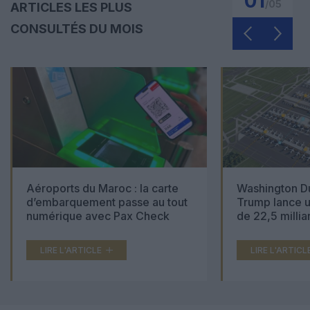
01
/
05
ARTICLES LES PLUS
CONSULTÉS DU MOIS
Aéroports du Maroc : la carte
Washington Du
d’embarquement passe au tout
Trump lance u
numérique avec Pax Check
de 22,5 millia
LIRE L'ARTICLE
LIRE L'ARTICL