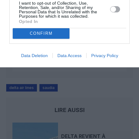
I want to opt-out of Collection, Use,
Retention, Sale, and/or Sharing of my
Manfou
a commenté l'article :
Personal Data that Is Unrelated with the
Purposes for which it was collected.
Pyramides, croisières et mer Rouge : l’Égypte mise sur
Opted In
une saison record malgré le contexte géopolitique
CONFIRM
Arn31
a commenté l'article :
Data Deletion
Data Access
Privacy Policy
Après Emirates, Lufthansa remet en cause la réception
de Boeing 777-9 déjà construits
delta air lines
saudia
LIRE AUSSI
DELTA REVIENT À