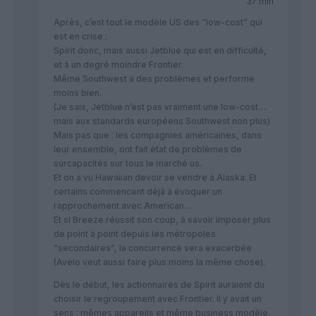
37 min
Après, c’est tout le modèle US des “low-cost” qui
est en crise :
Spirit donc, mais aussi Jetblue qui est en difficulté,
et à un degré moindre Frontier.
Même Southwest a des problèmes et performe
moins bien.
(Je sais, Jetblue n’est pas vraiment une low-cost…
mais aux standards européens Southwest non plus)
Mais pas que : les compagnies américaines, dans
leur ensemble, ont fait état de problèmes de
surcapacités sur tous le marché us.
Et on a vu Hawaiian devoir se vendre à Alaska. Et
certains commencent déjà à évoquer un
rapprochement avec American…
Et si Breeze réussit son coup, à savoir imposer plus
de point à point depuis les métropoles
“secondaires”, la concurrence sera exacerbée
(Avelo veut aussi faire plus moins la même chose).
Dès le début, les actionnaires de Spirit auraient du
choisir le regroupement avec Frontier. Il y avait un
sens : mêmes appareils et même business modèle,