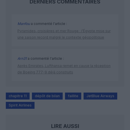
DERNIERS COMMENTAIRES
Manfou
a commenté l'article :
Pyramides, croisières et mer Rouge : l’Égypte mise sur
une saison record malgré le contexte géopolitique
Arn31
a commenté l'article :
Après Emirates, Lufthansa remet en cause la réception
de Boeing 777-9 déjà construits
chapitre 11
dépôt de bilan
faillite
JetBlue Airways
Spirit Airlines
LIRE AUSSI