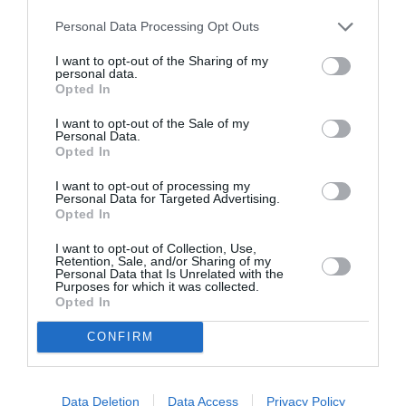
partenariats/partages de codes entre les
compagnies ..
Personal Data Processing Opt Outs
Oui la géographie du pays ne favorise pas
I want to opt-out of the Sharing of my
les compagnies low cost aujourd hui avec
personal data.
comparée à l Europe une moins grande
Opted In
densité de villes attractives et
touristiques… les spots étant
I want to opt-out of the Sale of my
Personal Data.
essentiellement répartis sur les côtes East
Opted In
ou West avec des distances considérables
entre les deux ….Paradoxalement
I want to opt-out of processing my
beaucoup d aéroport secondaires un peu
Personal Data for Targeted Advertising.
partout desservies aussi par des filiales
Opted In
régionales des grandes compagnies ou
I want to opt-out of Collection, Use,
pas mal de compagnies de petite tailles
Retention, Sale, and/or Sharing of my
peu connues ici même si moins
Personal Data that Is Unrelated with the
nombreuses bien sûr qu avant la
Purposes for which it was collected.
Opted In
dérégulation du marché ou les
regroupements …L avion est là bas notre
CONFIRM
train d ailleurs vraiment ultra spacieux et
confortable mais tellement lent..
Il y a avait sur YT une vidéo très
Data Deletion
Data Access
Privacy Policy
intéressante en 3 parties listant toutes les