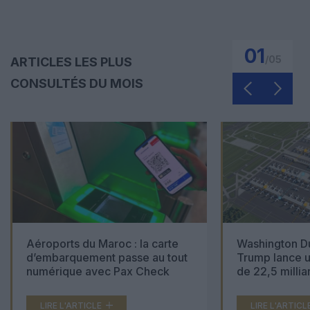
01
/
05
ARTICLES LES PLUS
CONSULTÉS DU MOIS
Aéroports du Maroc : la carte
Washington Du
d’embarquement passe au tout
Trump lance u
numérique avec Pax Check
de 22,5 millia
LIRE L'ARTICLE
LIRE L'ARTICL