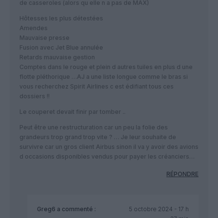
de casseroles (alors qu elle n a pas de MAX)
Hôtesses les plus détestées
Amendes
Mauvaise presse
Fusion avec Jet Blue annulée
Retards mauvaise gestion
Comptes dans le rouge et plein d autres tuiles en plus d une
flotte pléthorique …AJ a une liste longue comme le bras si
vous recherchez Spirit Airlines c est édifiant tous ces
dossiers !!
Le couperet devait finir par tomber ..
Peut être une restructuration car un peu la folie des
grandeurs trop grand trop vite ? … Je leur souhaite de
survivre car un gros client Airbus sinon il va y avoir des avions
d occasions disponibles vendus pour payer les créanciers…
RÉPONDRE
Greg6
a commenté :
5 octobre 2024 - 17 h