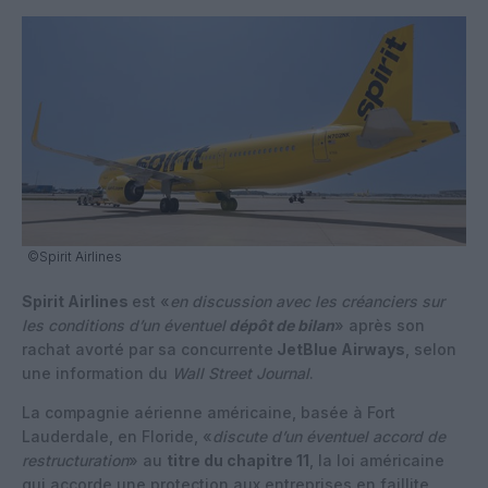
©Spirit Airlines
Spirit Airlines
est «
en discussion avec les créanciers sur
les conditions d’un éventuel
dépôt de bilan
» après son
rachat avorté par sa concurrente
JetBlue Airways
, selon
une information du
Wall Street Journal
.
La compagnie aérienne américaine, basée à Fort
Lauderdale, en Floride, «
discute d’un éventuel accord de
restructuration
» au
titre du chapitre 11
, la loi américaine
qui accorde une protection aux entreprises en faillite