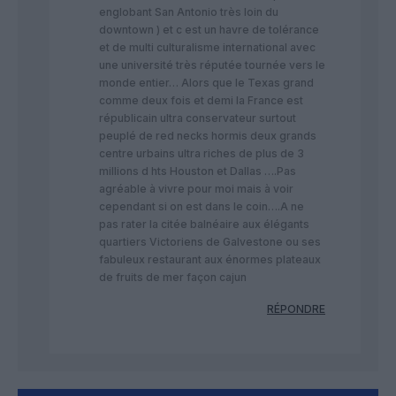
englobant San Antonio très loin du
downtown ) et c est un havre de tolérance
et de multi culturalisme international avec
une université très réputée tournée vers le
monde entier… Alors que le Texas grand
comme deux fois et demi la France est
républicain ultra conservateur surtout
peuplé de red necks hormis deux grands
centre urbains ultra riches de plus de 3
millions d hts Houston et Dallas ….Pas
agréable à vivre pour moi mais à voir
cependant si on est dans le coin….A ne
pas rater la citée balnéaire aux élégants
quartiers Victoriens de Galvestone ou ses
fabuleux restaurant aux énormes plateaux
de fruits de mer façon cajun
RÉPONDRE