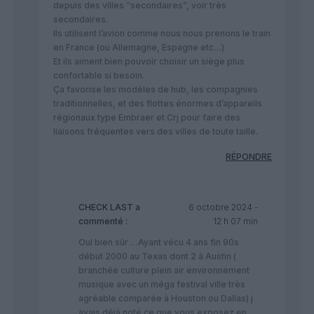
depuis des villes “secondaires”, voir très
secondaires.
Ils utilisent l’avion comme nous nous prenons le train
en France (ou Allemagne, Espagne etc…)
Et ils aiment bien pouvoir choisir un siège plus
confortable si besoin.
Ça favorise les modèles de hub, les compagnies
traditionnelles, et des flottes énormes d’appareils
régionaux type Embraer et Crj pour faire des
liaisons fréquentes vers des villes de toute taille.
RÉPONDRE
CHECK LAST
a
6 octobre 2024 -
commenté :
12 h 07 min
Oui bien sûr …Ayant vécu 4 ans fin 90s
début 2000 au Texas dont 2 à Austin (
branchée culture plein air environnement
musique avec un méga festival ville très
agréable comparée à Houston ou Dallas) j
avais déjà noté ce que vous exposez en