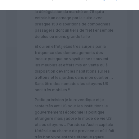
compagnies US des années 60/70 jusqu à
la dérégulation du marché en 78 qui a
entrainé un carnage par la suite avec
presque 150 disparitions de compagnies
passagers dont un tiers de fret l ensemble
de plus ou moins grande taille
Et oui en effet j étais très surpris par la
fréquence des déménagements des
locaux puisque on voyait assez souvent
les meubles et effets mis en vente ou à
disposition devant les habitations sur les
trottoirs et les jardins dans mon quartier …
Sans être des nomades les citoyens US
sont très mobiles !!
Petite précision je le revendique et je
reste très anti US pour les institutions le
gouvernement l économie la politique
étrangère mais j adore le mode de vie US
et ses citoyens …Paradoxe Austin capitale
fédérale au charme de province et où il fait
très bon vivre est très étendue (quasi