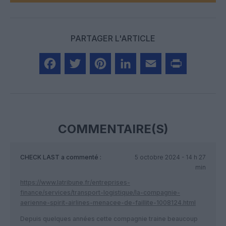
PARTAGER L'ARTICLE
Facebook
Twitter
Pinterest
LinkedIn
Email
Print
COMMENTAIRE(S)
CHECK LAST
a commenté :
5 octobre 2024 - 14 h 27
min
https://www.latribune.fr/entreprises-
finance/services/transport-logistique/la-compagnie-
aerienne-spirit-airlines-menacee-de-faillite-1008124.html
Depuis quelques années cette compagnie traine beaucoup