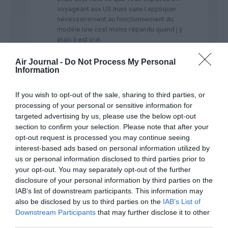
voyageant aux US mais sans l appliquer
nécessairement au fonctionnement du
modèle low cost moins répandu quand j y
étais il est vrai
Dans mon souvenir comparativement les
Air Journal -
Do Not Process My Personal
prix moyens des billet étaient moins chers
Information
qu en France par exemple…Je volais en
vols domestiques souvent sur
If you wish to opt-out of the sale, sharing to third parties, or
Continental/US airways/ Delta avec des
processing of your personal or sensitive information for
tarifs très compétitifs sur ces grandes
targeted advertising by us, please use the below opt-out
compagnies… Je n ai jamais volé low cost
section to confirm your selection. Please note that after your
(même si Southwest est très présent au
opt-out request is processed you may continue seeing
Texas) car je cumulais à l époque des
milles sur ma carte AF Fréquence plus
interest-based ads based on personal information utilized by
partenaire de Continental (et aussi de US
us or personal information disclosed to third parties prior to
airways il me semble) qui a rejoint Skyteam
your opt-out. You may separately opt-out of the further
en 2004 pour la quitter ensuite avec l
disclosure of your personal information by third parties on the
absorption par United…Tout ça c était
IAB’s list of downstream participants. This information may
avant les grands regroupements des
also be disclosed by us to third parties on the
IAB’s List of
compagnies US et cumuler des milles était
Downstream Participants
that may further disclose it to other
facile vu le nombre pléthorique de
third parties.