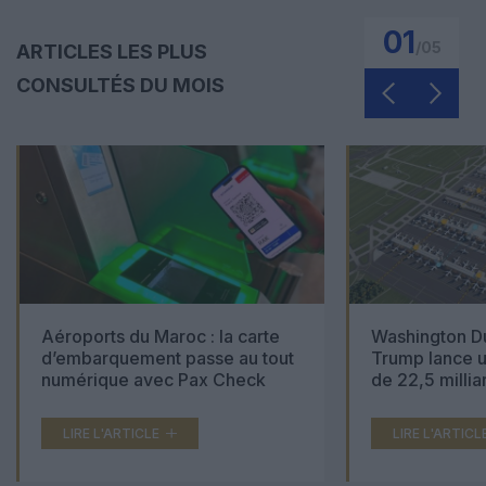
01
/
05
ARTICLES LES PLUS
CONSULTÉS DU MOIS
Aéroports du Maroc : la carte
Washington Du
d’embarquement passe au tout
Trump lance u
numérique avec Pax Check
de 22,5 millia
LIRE L'ARTICLE
LIRE L'ARTICL