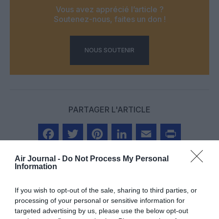
Vous avez apprécié l’article ?
Soutenez-nous, faites un don !
NOUS SOUTENIR
PARTAGER L'ARTICLE
Facebook
Twitter
Pinterest
LinkedIn
Email
Print
Air Journal -
Do Not Process My Personal
Information
If you wish to opt-out of the sale, sharing to third parties, or
Aucun commentaire !
processing of your personal or sensitive information for
targeted advertising by us, please use the below opt-out