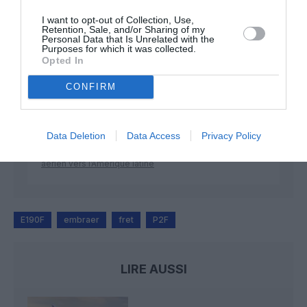
I want to opt-out of Collection, Use,
Retention, Sale, and/or Sharing of my
Personal Data that Is Unrelated with the
Purposes for which it was collected.
Manfou
a commenté l'article :
Opted In
Pyramides, croisières et mer Rouge : l’Égypte mise sur
une saison record malgré le contexte géopolitique
CONFIRM
TFFRYYZ
a commenté l'article :
Data Deletion
Data Access
Privacy Policy
Pointe‑à‑Pitre – Panama City : Air France ouvre un pont
aérien vers l’Amérique latine
E190F
embraer
fret
P2F
LIRE AUSSI