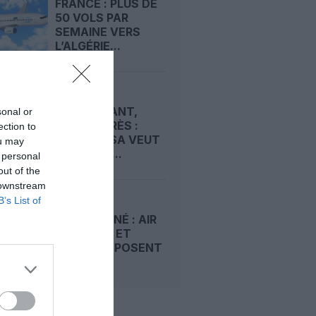
FRANCE : PLUS DE
50 VOLS PAR
SEMAINE VERS
L’ALGÉRIE...
VOLER
MAINTENANT,
sonal or
PAYER APRÈS :
ection to
LUFTHANSA VEUT
ou may
DOPER LA...
 personal
out of the
 downstream
B’s List of
PAIEMENT
FRACTIONNÉ : AIR
CARAÏBES ET
ONEY PROPOSENT
DE...