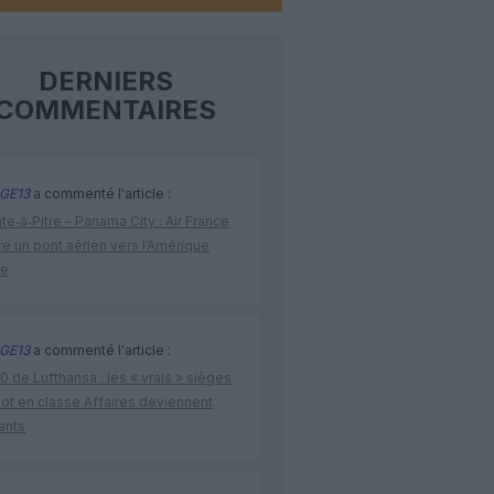
DERNIERS
COMMENTAIRES
GE13
a commenté l'article :
te‑à‑Pitre – Panama City : Air France
e un pont aérien vers l’Amérique
ne
GE13
a commenté l'article :
 de Lufthansa : les « vrais » sièges
lot en classe Affaires deviennent
ants