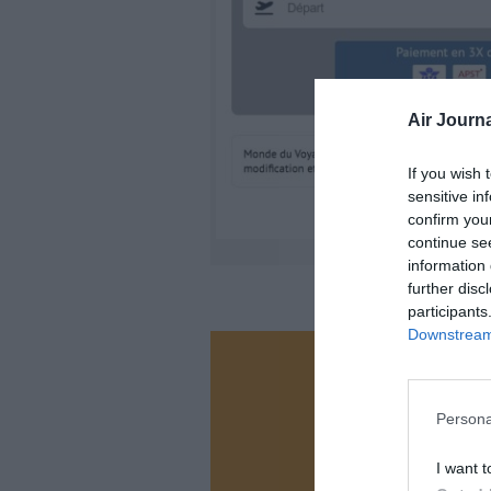
Air Journa
If you wish 
sensitive in
confirm you
continue se
information 
further disc
participants
Downstream 
Vous ave
Soutenez
Persona
I want t
N