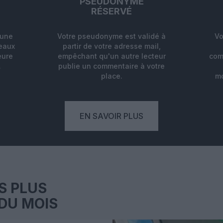
PSEUDONYME
RÉSERVÉ
'une
Votre pseudonyme est validé à
Vo
deaux
partir de votre adresse mail,
eure
empêchant qu'un autre lecteur
com
.
publie un commentaire à votre
place.
mo
EN SAVOIR PLUS
S PLUS
DU MOIS