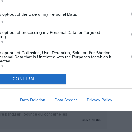
In
o opt-out of the Sale of my Personal Data.
In
to opt-out of processing my Personal Data for Targeted
ing.
In
o opt-out of Collection, Use, Retention, Sale, and/or Sharing
Facebook
Twitter
Pinterest
LinkedIn
Email
Print
ersonal Data that Is Unrelated with the Purposes for which it
lected.
In
MENTAIRE(S)
CONFIRM
25 février 2025 - 13 h 44 min
Data Deletion
Data Access
Privacy Policy
e mes vacances avec ma famille sans
ttes et des chamois en Vanoise. Nous
tre banquier ( pour ce qui concerne les
RÉPONDRE