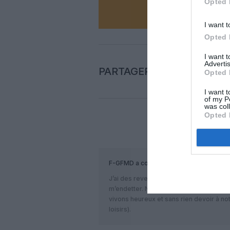
Opted 
I want t
Opted 
I want 
Advertis
PARTAGER L'ARTICLE
Opted 
I want t
of my P
was col
Opted 
COM
F-GFMD
a commenté :
J’ai des revenus modestes. J’ organis
m’endetter. Nous allons voir des marmo
vivons heureux et sans rien devoir à no
loisirs).