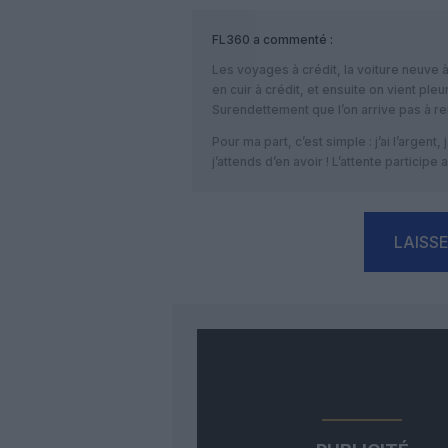
FL360
a commenté :
Les voyages à crédit, la voiture neuve à 
en cuir à crédit, et ensuite on vient pl
Surendettement que l’on arrive pas à rem
Pour ma part, c’est simple : j’ai l’argent, 
j’attends d’en avoir ! L’attente participe a
LAISS