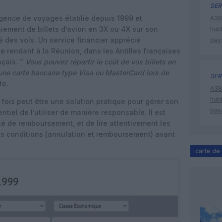
SER
agence de voyages établie depuis 1999 et
A380
aiement de billets d’avion en 3X ou 4X sur son
hub
é des vols. Un service financier apprécié
pay
e rendant à la Réunion, dans les Antilles françaises
nçais. ”
Vous pouvez répartir le coût de vos billets en
r une carte bancaire type Visa ou MasterCard lors de
SER
te.
A380
hub
fois peut être une solution pratique pour gérer son
pay
tiel de l’utiliser de manière responsable. Il est
té de remboursement, et de lire attentivement les
 les conditions (annulation et remboursement) avant
carte de 