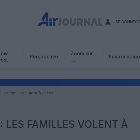
SE CONNEC
Low
Zoom sur
Perspective
Environneme
cost
…
Edito
En chiffres
Avis d’expert
: les familles volent à crédit…
AJ Académie
Vidéo
: LES FAMILLES VOLENT À