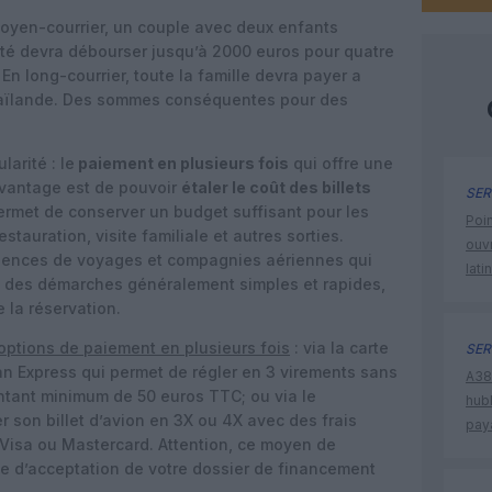
moyen-courrier, un couple avec deux enfants
été devra débourser jusqu’à 2000 euros pour quatre
n long-courrier, toute la famille devra payer a
haïlande. Des sommes conséquentes pour des
arité : le
paiement en plusieurs fois
qui offre une
 avantage est de pouvoir
étaler le coût des billets
SER
permet de conserver un budget suffisant pour les
Poin
tauration, visite familiale et autres sorties.
ouvr
agences de voyages et compagnies aériennes qui
lati
c des démarches généralement simples et rapides,
 la réservation.
options de paiement en plusieurs fois
: via la carte
SER
n Express qui permet de régler en 3 virements sans
A380
ontant minimum de 50 euros TTC; ou via le
hub
r son billet d’avion en 3X ou 4X avec des frais
pay
Visa ou Mastercard. Attention, ce moyen de
e d’acceptation de votre dossier de financement