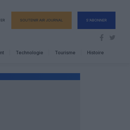
TER
SOUTENIR AIR JOURNAL
S'ABONNER
nt
Technologie
Tourisme
Histoire
Pratique
Hôtellerie
Voyages d’affaires