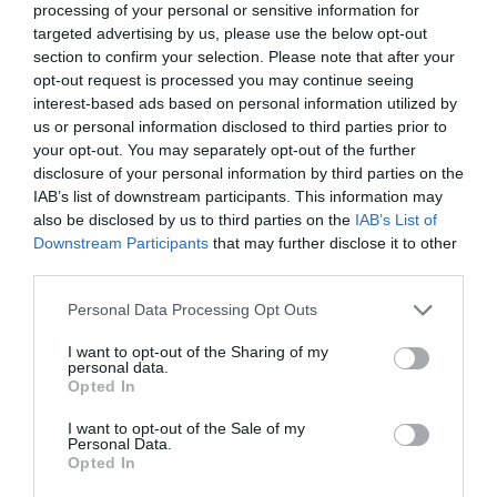
processing of your personal or sensitive information for
RÉPONDRE
targeted advertising by us, please use the below opt-out
section to confirm your selection. Please note that after your
opt-out request is processed you may continue seeing
interest-based ads based on personal information utilized by
LAISSER UN COMMENTAIRE
us or personal information disclosed to third parties prior to
your opt-out. You may separately opt-out of the further
disclosure of your personal information by third parties on the
IAB’s list of downstream participants. This information may
FAIRE UN DON
also be disclosed by us to third parties on the
IAB’s List of
Downstream Participants
that may further disclose it to other
third parties.
Appel aux lecteurs !
Soutenez Air Journal participez
à son
Personal Data Processing Opt Outs
développement !
I want to opt-out of the Sharing of my
personal data.
Opted In
NOUS SOUTENIR
I want to opt-out of the Sale of my
Personal Data.
Opted In