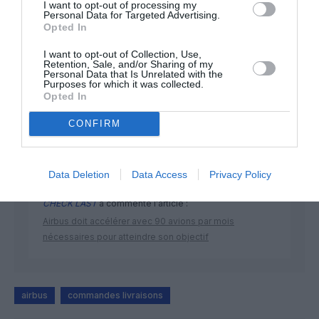
I want to opt-out of processing my
Personal Data for Targeted Advertising.
Opted In
I want to opt-out of Collection, Use,
DERNIERS COMMENTAIRES
Retention, Sale, and/or Sharing of my
Personal Data that Is Unrelated with the
Purposes for which it was collected.
Opted In
Bizness
a commenté l'article :
CONFIRM
Pointe‑à‑Pitre – Panama City : Air France ouvre un pont
aérien vers l’Amérique latine
Data Deletion
Data Access
Privacy Policy
CHECK LAST
a commenté l'article :
Airbus doit accélérer avec 90 avions par mois
nécessaires pour atteindre son objectif
airbus
commandes livraisons