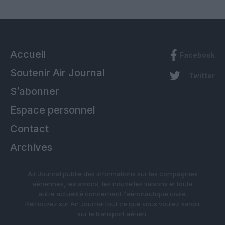
Accueil
Facebook
Soutenir Air Journal
Twitter
S’abonner
Espace personnel
Contact
Archives
Air Journal publie des informations sur les compagnies
aériennes, les avions, les nouvelles liaisons et toute
autre actualité concernant l’aéronautique civile.
Retrouvez sur Air Journal tout ce que vous voulez savoir
sur le transport aérien.