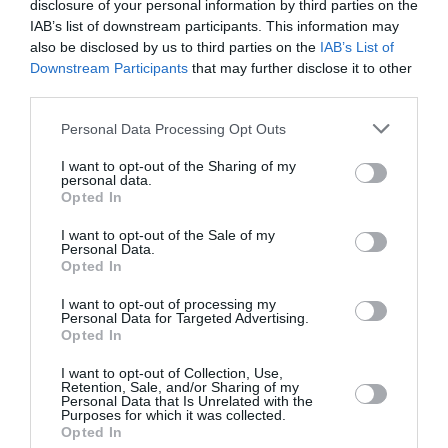
disclosure of your personal information by third parties on the
Soutenez Air Journal participez
à son
IAB’s list of downstream participants. This information may
développement !
also be disclosed by us to third parties on the
IAB’s List of
Downstream Participants
that may further disclose it to other
third parties.
NOUS SOUTENIR
Personal Data Processing Opt Outs
I want to opt-out of the Sharing of my
personal data.
Opted In
I want to opt-out of the Sale of my
Personal Data.
Opted In
DERNIERS COMMENTAIRES
I want to opt-out of processing my
Personal Data for Targeted Advertising.
Opted In
Mathématiques
a commenté l'article :
I want to opt-out of Collection, Use,
19 h 23 sans escale : le Boeing 777F de National
Retention, Sale, and/or Sharing of my
Personal Data that Is Unrelated with the
Airlines relie l’Écosse à l’Australie
Purposes for which it was collected.
Opted In