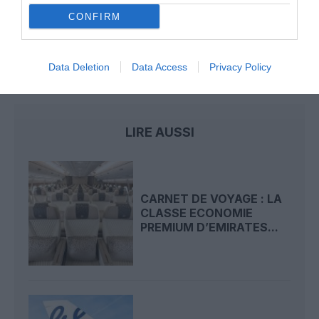
CONFIRM
Badissi novembri
a commenté l'article :
Nice–Corse : ces vols électriques qui se profilent à
l’horizon 2030
Data Deletion
Data Access
Privacy Policy
LIRE AUSSI
CARNET DE VOYAGE : LA
CLASSE ECONOMIE
PREMIUM D’EMIRATES...