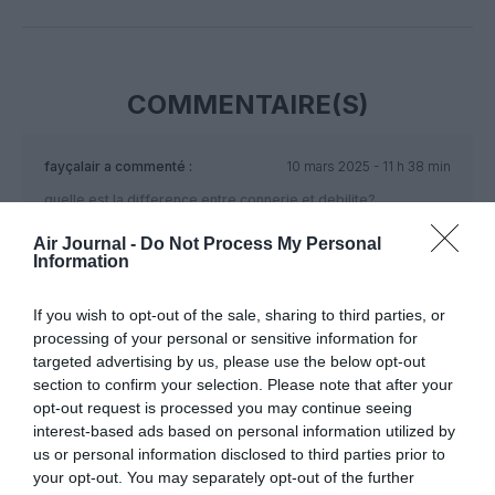
Facebook
Twitter
Pinterest
LinkedIn
Email
Print
COMMENTAIRE(S)
fayçalair
a commenté :
10 mars 2025 - 11 h 38 min
quelle est la difference entre connerie et debilite?
RÉPONDRE
Air Journal -
Do Not Process My Personal
Information
If you wish to opt-out of the sale, sharing to third parties, or
LAISSER UN COMMENTAIRE
processing of your personal or sensitive information for
targeted advertising by us, please use the below opt-out
section to confirm your selection. Please note that after your
opt-out request is processed you may continue seeing
FAIRE UN DON
interest-based ads based on personal information utilized by
us or personal information disclosed to third parties prior to
your opt-out. You may separately opt-out of the further
Appel aux lecteurs !